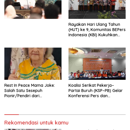
Simposium Nasional “Urgensi
Undang-Undang
Perekonomian Nasional dan
Kesejahteraan Sosial dalam
Menata Bangsa Menuju
Rayakan Hari Ulang Tahun
Indonesia Emas 2045”,
(HUT) ke 9, Komunitas BEPers
Indonesia (KBI) Kukuhkan
Pengurus Hasil Musyawarah
Nasional (Munas) Pertama,
Tema: “Penguatan dan
Pengembangan Organisasi
KBI yang Berbasis Riset di
seluruh Indonesia dan
Mancanegara”.
Rest In Peace Mama Joke:
Koalisi Serikat Pekerja–
Salah Satu Sesepuh
Partai Buruh (KSP–PB) Gelar
Pionir/Pendiri dari
Konferensi Pers dan
terbentuknya Gereja
Sarasehan: Menuntaskan
Protestan Soteria di
Perjuangan Koalisi Serikat
Indonesia Jemaat Pancaran
Pekerja–Partai Buruh untuk
Kasih Allah.
RUU Ketenagakerjaan Baru.
Rekomendasi untuk kamu