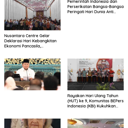
Pemerintah Indonesia dan
Perserikatan Bangsa-Bangsa
Peringati Hari Dunia Anti
Perdagangan Orang 2026
dengan Komitmen Baru
untuk Memberantas
Perdagangan Orang di Era
Nusantara Centre Gelar
Digital
Deklarasi Hari Kebangkitan
Ekonomi Pancasila,
Peluncuran Buku Soemitro
Djojohadikusumo Anti
Penjajahan (Pergolakan
Ekonomi Politik Indonesia) &
Simposium Nasional “Urgensi
Undang-Undang
Perekonomian Nasional dan
Kesejahteraan Sosial dalam
Menata Bangsa Menuju
Rayakan Hari Ulang Tahun
Indonesia Emas 2045”,
(HUT) ke 9, Komunitas BEPers
Indonesia (KBI) Kukuhkan
Pengurus Hasil Musyawarah
Nasional (Munas) Pertama,
Tema: “Penguatan dan
Pengembangan Organisasi