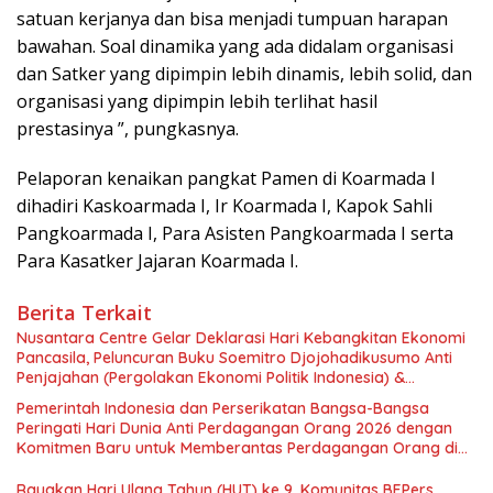
satuan kerjanya dan bisa menjadi tumpuan harapan
bawahan. Soal dinamika yang ada didalam organisasi
dan Satker yang dipimpin lebih dinamis, lebih solid, dan
organisasi yang dipimpin lebih terlihat hasil
prestasinya ”, pungkasnya.
Pelaporan kenaikan pangkat Pamen di Koarmada I
dihadiri Kaskoarmada I, Ir Koarmada I, Kapok Sahli
Pangkoarmada I, Para Asisten Pangkoarmada I serta
Para Kasatker Jajaran Koarmada I.
Berita Terkait
Nusantara Centre Gelar Deklarasi Hari Kebangkitan Ekonomi
Pancasila, Peluncuran Buku Soemitro Djojohadikusumo Anti
Penjajahan (Pergolakan Ekonomi Politik Indonesia) &
Simposium Nasional “Urgensi Undang-Undang Perekonomian
Pemerintah Indonesia dan Perserikatan Bangsa-Bangsa
Nasional dan Kesejahteraan Sosial dalam Menata Bangsa
Peringati Hari Dunia Anti Perdagangan Orang 2026 dengan
Menuju Indonesia Emas 2045”,
Komitmen Baru untuk Memberantas Perdagangan Orang di
Era Digital
Rayakan Hari Ulang Tahun (HUT) ke 9, Komunitas BEPers