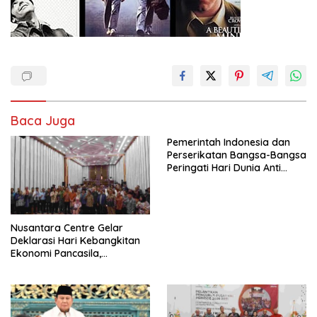
Baca Juga
Pemerintah Indonesia dan
Perserikatan Bangsa-Bangsa
Peringati Hari Dunia Anti
Perdagangan Orang 2026
dengan Komitmen Baru
untuk Memberantas
Perdagangan Orang di Era
Nusantara Centre Gelar
Digital
Deklarasi Hari Kebangkitan
Ekonomi Pancasila,
Peluncuran Buku Soemitro
Djojohadikusumo Anti
Penjajahan (Pergolakan
Ekonomi Politik Indonesia) &