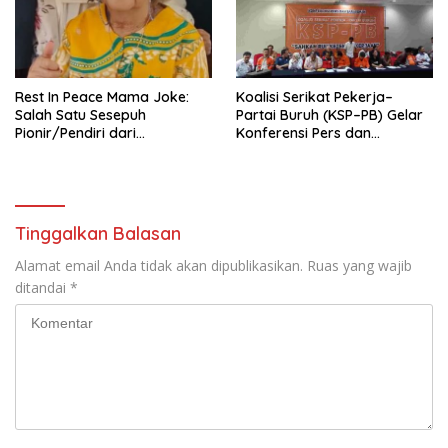
KBI yang Berbasis Riset di
seluruh Indonesia dan
Mancanegara”.
Rest In Peace Mama Joke:
Koalisi Serikat Pekerja–
Salah Satu Sesepuh
Partai Buruh (KSP–PB) Gelar
Pionir/Pendiri dari
Konferensi Pers dan
terbentuknya Gereja
Sarasehan: Menuntaskan
Protestan Soteria di
Perjuangan Koalisi Serikat
Indonesia Jemaat Pancaran
Pekerja–Partai Buruh untuk
Kasih Allah.
RUU Ketenagakerjaan Baru.
Tinggalkan Balasan
Alamat email Anda tidak akan dipublikasikan.
Ruas yang wajib
ditandai
*