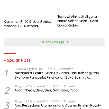
Tontowi Ahmad/Liliyana
Natsir Sabet Gelar Juara
Klasemen F1 2019 Usai Bottas
Dunia Kedua
Menangi GP Australia
Selengkapnya
Popular Post
1
Selasa, 4 Agustus 2026 | 17:33
0 Komentar
Nusantara Centre Gelar Deklarasi Hari Kebangkitan
Ekonomi Pancasila, Peluncuran Buku Soemitro
Djojohadikusumo Anti Penjajahan (Pergolakan
Ekonomi Politik Indonesia) & Simposium Nasional
2
Minggu, 22 Februari 2015 | 09:00
0 Komentar
Allah, Theos, Dios, Deu, Gott, God, Tuhan
“Urgensi Undang-Undang Perekonomian Nasional dan
Kesejahteraan Sosial dalam Menata Bangsa Menuju
Indonesia Emas 2045”,
3
Minggu, 22 Februari 2015 | 09:00
0 Komentar
Apa Perbedaan Utama antara Agama Kristen Katolik