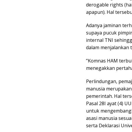
derogable rights (ha
apapun). Hal tersebu
Adanya jaminan ter
supaya pucuk pimpi
internal TNI sehin
dalam menjalankan t
”Komnas HAM terbu
menegakkan pertahan
Perlindungan, pema
manusia merupakan 
pemerintah. Hal ter
Pasal 28I ayat (4) 
untuk mengembangka
asasi manusia sesua
serta Deklarasi Univ