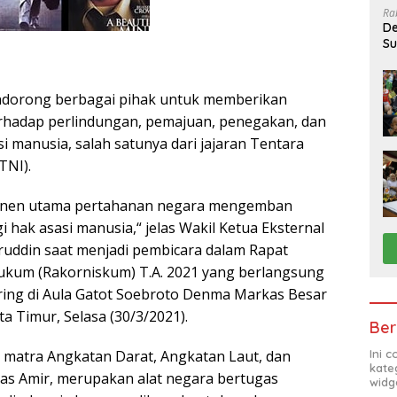
Ra
De
Su
Sa
dorong berbagai pihak untuk memberikan
rhadap perlindungan, pemajuan, penegakan, dan
 manusia, salah satunya dari jajaran Tentara
TNI).
onen utama pertahanan negara mengemban
 hak asasi manusia,“ jelas Wakil Ketua Eksternal
uddin saat menjadi pembicara dalam Rapat
ukum (Rakorniskum) T.A. 2021 yang berlangsung
uring di Aula Gatot Soebroto Denma Markas Besar
ta Timur, Selasa (30/3/2021).
Ber
Ini 
as matra Angkatan Darat, Angkatan Laut, dan
kate
as Amir, merupakan alat negara bertugas
widg