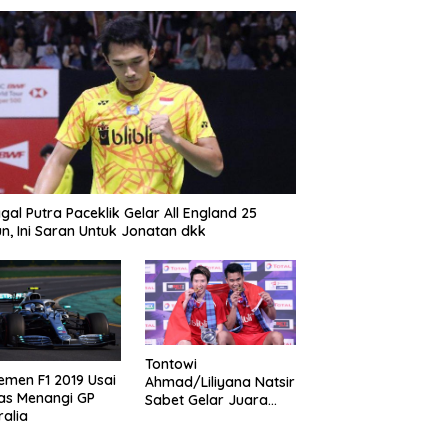
gal Putra Paceklik Gelar All England 25
n, Ini Saran Untuk Jonatan dkk
Tontowi
emen F1 2019 Usai
Ahmad/Liliyana Natsir
as Menangi GP
Sabet Gelar Juara
ralia
Dunia Kedua