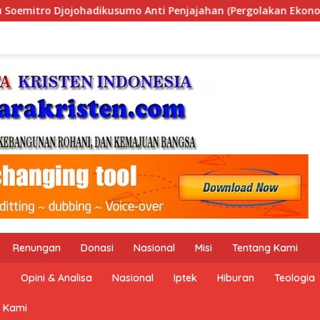
han (Pergolakan Ekonomi Politik Indonesia) & Simposium Nasio
Renungan
Donasi
Nasional
Misi
Tentang Kami
n
Opini & Analisa
Nasional
Iptek
Hiburan
Teologia
 Kami