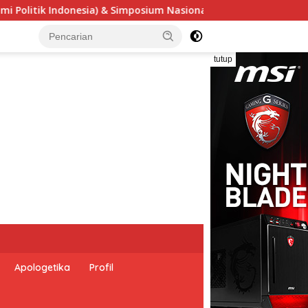
nal “Urgensi Undang-Undang Perekonomian Nasional dan Keseja
tutup
Apologetika
Profil