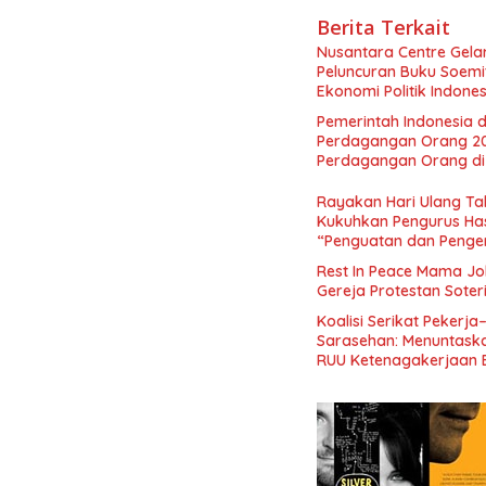
Berita Terkait
Nusantara Centre Gelar
Peluncuran Buku Soemi
Ekonomi Politik Indon
Perekonomian Nasional
Pemerintah Indonesia d
Indonesia Emas 2045”,
Perdagangan Orang 2
Perdagangan Orang di 
Rayakan Hari Ulang Tah
Kukuhkan Pengurus Has
“Penguatan dan Pengem
Indonesia dan Mancane
Rest In Peace Mama Jok
Gereja Protestan Soter
Koalisi Serikat Pekerja
Sarasehan: Menuntaskan
RUU Ketenagakerjaan 