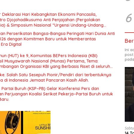
6
 Deklarasi Hari Kebangkitan Ekonomi Pancasila,
tro Djojohadikusumo Anti Penjajahan (Pergolakan
esia) & Simposium Nasional “Urgensi Undang-Undang
 dan Kesejahteraan Sosial dalam Menata Bangsa Menuju
an Perserikatan Bangsa-Bangsa Peringati Hari Dunia Anti
026 dengan Komitmen Baru untuk Memberantas
Ber
Era Digital
Ini 
post
un (HUT) ke 9, Komunitas BEPers Indonesia (KBI)
pada
il Musyawarah Nasional (Munas) Pertama, Tema:
bangan Organisasi KBI yang Berbasis Riset di seluruh
gara”.
e: Salah Satu Sesepuh Pionir/Pendiri dari terbentuknya
ia di Indonesia Jemaat Pancaran Kasih Allah.
– Partai Buruh (KSP–PB) Gelar Konferensi Pers dan
 Perjuangan Koalisi Serikat Pekerja–Partai Buruh untuk
Baru.
Sabtu
14 T