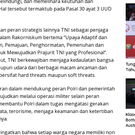
lindungi, dan memelihara keutuhan dan
Hal tersebut termaktub pada Pasal 30 ayat 3 UUD
n peran strategis lainnya TNI sebagai penjaga
dalam Rakorniskum bertema “Upaya Adaptif dan
gan, Pemajuan, Penghormatan, Pemenuhan dan
k Mewujudkan Prajurit TNI yang Profesional“.
but, TNI berkewajiban menjaga kedaulatan bangsa
Tung
 maupun udara dari berbagai macam ancaman dan
Tahu
ersifat hard threats maupun soft threats.
eran dalam mendukung peran Polri dan pemerintah
wujudkan melalui operasi militer selain peran
 membantu Polri dalam tugas mengatasi gerakan
ata, terorisme, menjaga keamanan dan ketertiban
Klas
nya.
Bott
Aust
ingatkan bahwa setiap warga negara memiliki non