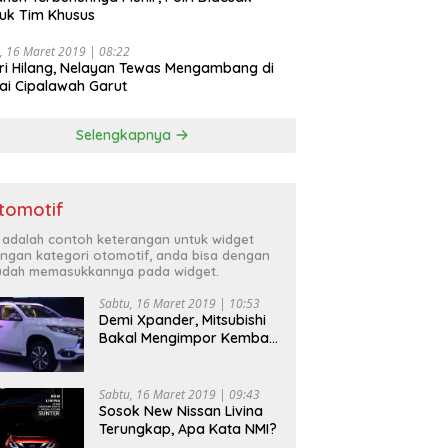
uk Tim Khusus
, 16 Maret 2019 | 08:22
ri Hilang, Nelayan Tewas Mengambang di
ai Cipalawah Garut
Selengkapnya
tomotif
i adalah contoh keterangan untuk widget
ngan kategori otomotif, anda bisa dengan
dah memasukkannya pada widget.
Sabtu, 16 Maret 2019 | 10:53
Demi Xpander, Mitsubishi
Bakal Mengimpor Kembali
Pajero Sport
Sabtu, 16 Maret 2019 | 09:43
Sosok New Nissan Livina
Terungkap, Apa Kata NMI?