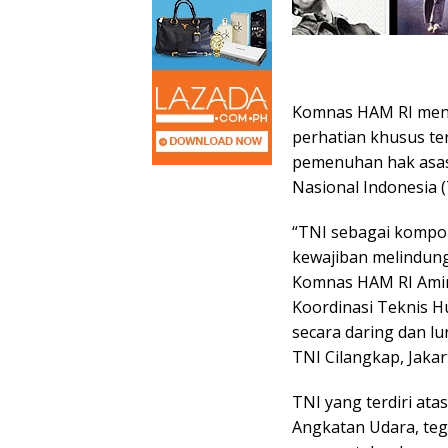
Komnas HAM RI men
perhatian khusus te
pemenuhan hak asasi
Nasional Indonesia (
“TNI sebagai komp
kewajiban melindungi
Komnas HAM RI Amir
Koordinasi Teknis H
secara daring dan l
TNI Cilangkap, Jakar
TNI yang terdiri at
Angkatan Udara, teg