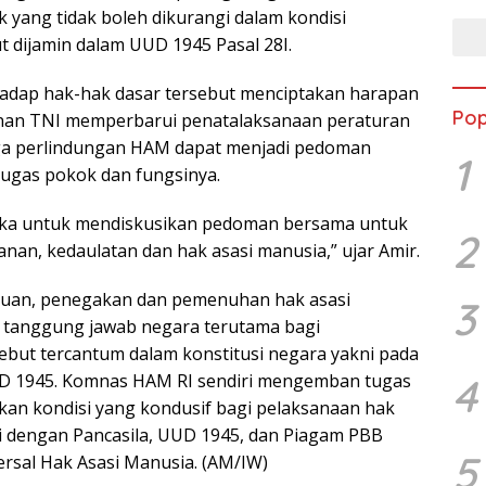
k yang tidak boleh dikurangi dalam kondisi
t dijamin dalam UUD 1945 Pasal 28I.
hadap hak-hak dasar tersebut menciptakan harapan
Pop
nan TNI memperbarui penatalaksanaan peraturan
gga perlindungan HAM dapat menjadi pedoman
1
ugas pokok dan fungsinya.
ka untuk mendiskusikan pedoman bersama untuk
2
an, kedaulatan dan hak asasi manusia,” ujar Amir.
juan, penegakan dan pemenuhan hak asasi
3
tanggung jawab negara terutama bagi
sebut tercantum dalam konstitusi negara yakni pada
4
UUD 1945. Komnas HAM RI sendiri mengemban tugas
n kondisi yang kondusif bagi pelaksanaan hak
i dengan Pancasila, UUD 1945, dan Piagam PBB
5
ersal Hak Asasi Manusia. (AM/IW)