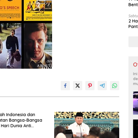
Bent
Sabtu
2 Ha
Pant
O
In
de
mu
ah Indonesia dan
katan Bangsa-Bangsa
 Hari Dunia Anti
ngan Orang 2026
Komitmen Baru untuk