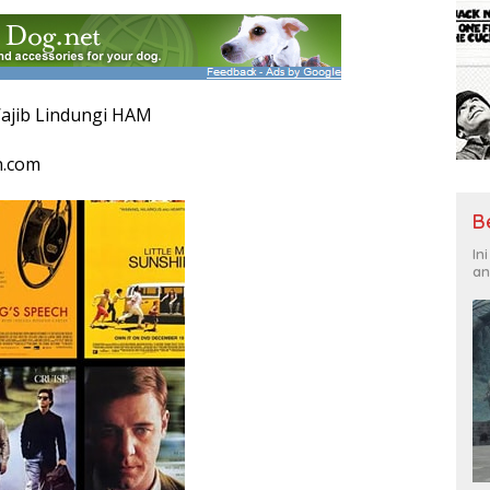
ajib Lindungi HAM
n.com
B
In
an