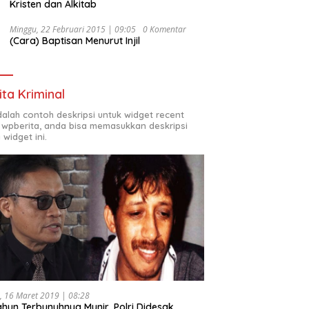
Kristen dan Alkitab
Minggu, 22 Februari 2015 | 09:05
0 Komentar
(Cara) Baptisan Menurut Injil
ita Kriminal
adalah contoh deskripsi untuk widget recent
 wpberita, anda bisa memasukkan deskripsi
 widget ini.
, 16 Maret 2019 | 08:28
ahun Terbunuhnya Munir, Polri Didesak