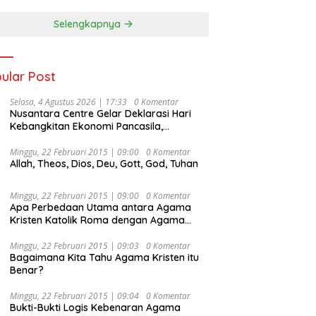
Selengkapnya
ular Post
Selasa, 4 Agustus 2026 | 17:33
0 Komentar
Nusantara Centre Gelar Deklarasi Hari
Kebangkitan Ekonomi Pancasila,
Peluncuran Buku Soemitro
Djojohadikusumo Anti Penjajahan
Minggu, 22 Februari 2015 | 09:00
0 Komentar
Allah, Theos, Dios, Deu, Gott, God, Tuhan
(Pergolakan Ekonomi Politik Indonesia) &
Simposium Nasional “Urgensi Undang-
Undang Perekonomian Nasional dan
Minggu, 22 Februari 2015 | 09:00
0 Komentar
Kesejahteraan Sosial dalam Menata
Apa Perbedaan Utama antara Agama
Bangsa Menuju Indonesia Emas 2045”,
Kristen Katolik Roma dengan Agama
Kristen Protestan?
Minggu, 22 Februari 2015 | 09:03
0 Komentar
Bagaimana Kita Tahu Agama Kristen itu
Benar?
Minggu, 22 Februari 2015 | 09:04
0 Komentar
Bukti-Bukti Logis Kebenaran Agama