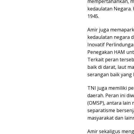
mempertahankan, me
kedaulatan Negara. 
1945.
Amir juga memaparka
kedaulatan negara 
Inovatif Perlindun
Penegakan HAM untu
Terkait peran terse
baik di darat, laut
serangan baik yang b
TNI juga memiliki p
daerah. Peran ini di
(OMSP), antara lain
separatisme bersenj
masyarakat dan lain
Amir sekaligus meng