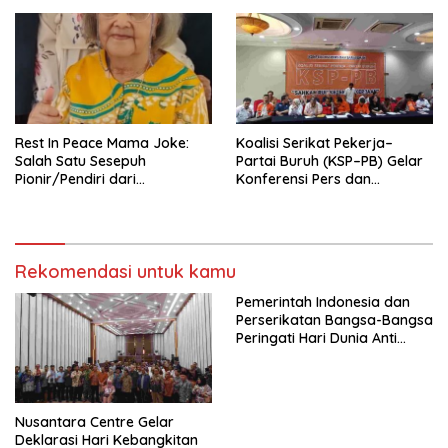
Nasional (Munas) Pertama,
Tema: “Penguatan dan
Pengembangan Organisasi
KBI yang Berbasis Riset di
seluruh Indonesia dan
Mancanegara”.
Rest In Peace Mama Joke:
Koalisi Serikat Pekerja–
Salah Satu Sesepuh
Partai Buruh (KSP–PB) Gelar
Pionir/Pendiri dari
Konferensi Pers dan
terbentuknya Gereja
Sarasehan: Menuntaskan
Protestan Soteria di
Perjuangan Koalisi Serikat
Indonesia Jemaat Pancaran
Pekerja–Partai Buruh untuk
Kasih Allah.
RUU Ketenagakerjaan Baru.
Rekomendasi untuk kamu
Pemerintah Indonesia dan
Perserikatan Bangsa-Bangsa
Peringati Hari Dunia Anti
Perdagangan Orang 2026
dengan Komitmen Baru
untuk Memberantas
Perdagangan Orang di Era
Nusantara Centre Gelar
Digital
Deklarasi Hari Kebangkitan