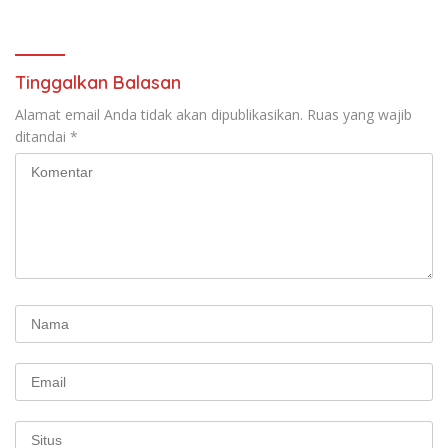
terbentuknya Gereja
Sarasehan: Menuntaskan
Protestan Soteria di
Perjuangan Koalisi Serikat
Indonesia Jemaat Pancaran
Pekerja–Partai Buruh untuk
Kasih Allah.
RUU Ketenagakerjaan Baru.
Tinggalkan Balasan
Alamat email Anda tidak akan dipublikasikan.
Ruas yang wajib
ditandai
*