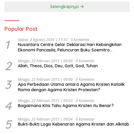
Selengkapnya
Popular Post
1
Selasa, 4 Agustus 2026 | 17:33
0 Komentar
Nusantara Centre Gelar Deklarasi Hari Kebangkitan
Ekonomi Pancasila, Peluncuran Buku Soemitro
Djojohadikusumo Anti Penjajahan (Pergolakan
Ekonomi Politik Indonesia) & Simposium Nasional
2
Minggu, 22 Februari 2015 | 09:00
0 Komentar
Allah, Theos, Dios, Deu, Gott, God, Tuhan
“Urgensi Undang-Undang Perekonomian Nasional dan
Kesejahteraan Sosial dalam Menata Bangsa Menuju
Indonesia Emas 2045”,
3
Minggu, 22 Februari 2015 | 09:00
0 Komentar
Apa Perbedaan Utama antara Agama Kristen Katolik
Roma dengan Agama Kristen Protestan?
4
Minggu, 22 Februari 2015 | 09:03
0 Komentar
Bagaimana Kita Tahu Agama Kristen itu Benar?
5
Minggu, 22 Februari 2015 | 09:04
0 Komentar
Bukti-Bukti Logis Kebenaran Agama Kristen dan Alkitab