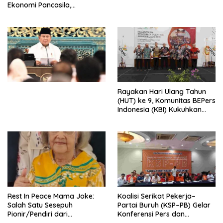
Ekonomi Pancasila,
Peluncuran Buku Soemitro
Djojohadikusumo Anti
Penjajahan (Pergolakan
Ekonomi Politik Indonesia) &
Simposium Nasional “Urgensi
Undang-Undang
Perekonomian Nasional dan
Kesejahteraan Sosial dalam
Menata Bangsa Menuju
Rayakan Hari Ulang Tahun
Indonesia Emas 2045”,
(HUT) ke 9, Komunitas BEPers
Indonesia (KBI) Kukuhkan
Pengurus Hasil Musyawarah
Nasional (Munas) Pertama,
Tema: “Penguatan dan
Pengembangan Organisasi
KBI yang Berbasis Riset di
seluruh Indonesia dan
Mancanegara”.
Rest In Peace Mama Joke:
Koalisi Serikat Pekerja–
Salah Satu Sesepuh
Partai Buruh (KSP–PB) Gelar
Pionir/Pendiri dari
Konferensi Pers dan