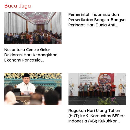
Baca Juga
Pemerintah Indonesia dan
Perserikatan Bangsa-Bangsa
Peringati Hari Dunia Anti
Perdagangan Orang 2026
dengan Komitmen Baru
untuk Memberantas
Perdagangan Orang di Era
Nusantara Centre Gelar
Digital
Deklarasi Hari Kebangkitan
Ekonomi Pancasila,
Peluncuran Buku Soemitro
Djojohadikusumo Anti
Penjajahan (Pergolakan
Ekonomi Politik Indonesia) &
Simposium Nasional “Urgensi
Undang-Undang
Perekonomian Nasional dan
Kesejahteraan Sosial dalam
Menata Bangsa Menuju
Rayakan Hari Ulang Tahun
Indonesia Emas 2045”,
(HUT) ke 9, Komunitas BEPers
Indonesia (KBI) Kukuhkan
Pengurus Hasil Musyawarah