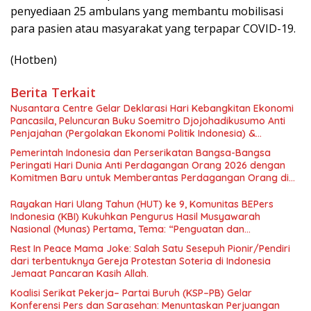
penyediaan 25 ambulans yang membantu mobilisasi
para pasien atau masyarakat yang terpapar COVID-19.
(Hotben)
Berita Terkait
Nusantara Centre Gelar Deklarasi Hari Kebangkitan Ekonomi
Pancasila, Peluncuran Buku Soemitro Djojohadikusumo Anti
Penjajahan (Pergolakan Ekonomi Politik Indonesia) &
Simposium Nasional “Urgensi Undang-Undang Perekonomian
Pemerintah Indonesia dan Perserikatan Bangsa-Bangsa
Nasional dan Kesejahteraan Sosial dalam Menata Bangsa
Peringati Hari Dunia Anti Perdagangan Orang 2026 dengan
Menuju Indonesia Emas 2045”,
Komitmen Baru untuk Memberantas Perdagangan Orang di
Era Digital
Rayakan Hari Ulang Tahun (HUT) ke 9, Komunitas BEPers
Indonesia (KBI) Kukuhkan Pengurus Hasil Musyawarah
Nasional (Munas) Pertama, Tema: “Penguatan dan
Pengembangan Organisasi KBI yang Berbasis Riset di seluruh
Rest In Peace Mama Joke: Salah Satu Sesepuh Pionir/Pendiri
Indonesia dan Mancanegara”.
dari terbentuknya Gereja Protestan Soteria di Indonesia
Jemaat Pancaran Kasih Allah.
Koalisi Serikat Pekerja– Partai Buruh (KSP–PB) Gelar
Konferensi Pers dan Sarasehan: Menuntaskan Perjuangan