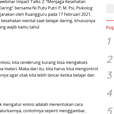
 webinar Impact Talks 2: “Menjaga Kesehatan
Daring” bersama Ni Putu Putri P, M. Psi, Psikolog
garakan oleh Ruangguru pada 17 Februari 2021,
 kesehatan mental saat belajar daring, khususnya
ang wajib kamu tahu!
Pop
1
2
g emosi, kita cenderung kurang bisa mengakses
 materi. Maka dari itu, kita harus bisa mengontrol
3
ya agar otak kita lebih lancar ketika belajar dan
4
uk mengatur emosi adalah menentukan cara
5
alurkannya, contohnya seperti menggambar,