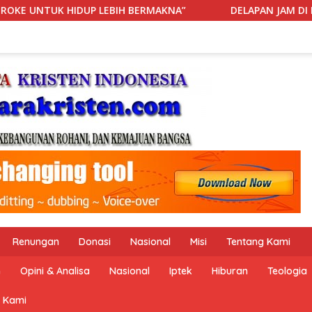
”
DELAPAN JAM DI IGD: KETIKA RANJANG, ANGGARAN, BI
Renungan
Donasi
Nasional
Misi
Tentang Kami
n
Opini & Analisa
Nasional
Iptek
Hiburan
Teologia
 Kami