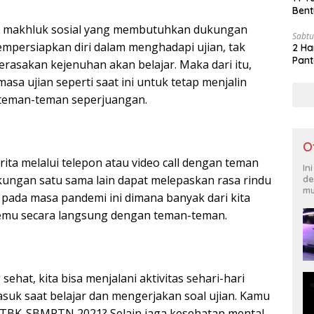
Bent
 makhluk sosial yang membutuhkan dukungan
Sabtu
empersiapkan diri dalam menghadapi ujian, tak
2 Ha
Pant
rasakan kejenuhan akan belajar. Maka dari itu,
masa ujian seperti saat ini untuk tetap menjalin
teman-teman seperjuangan.
O
rita melalui telepon atau video call dengan teman
In
ungan satu sama lain dapat melepaskan rasa rindu
de
mu
 pada masa pandemi ini dimana banyak dari kita
temu secara langsung dengan teman-teman.
ehat, kita bisa menjalani aktivitas sehari-hari
asuk saat belajar dan mengerjakan soal ujian. Kamu
UTBK-SBMPTN 2021? Selain jaga kesehatan mental