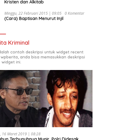
Kristen dan Alkitab
Minggu, 22 Februari 2015 | 09:05
0 Komentar
(Cara) Baptisan Menurut Injil
ita Kriminal
adalah contoh deskripsi untuk widget recent
 wpberita, anda bisa memasukkan deskripsi
 widget ini.
, 16 Maret 2019 | 08:28
ahun Terbunuhnya Munir, Polri Didesak