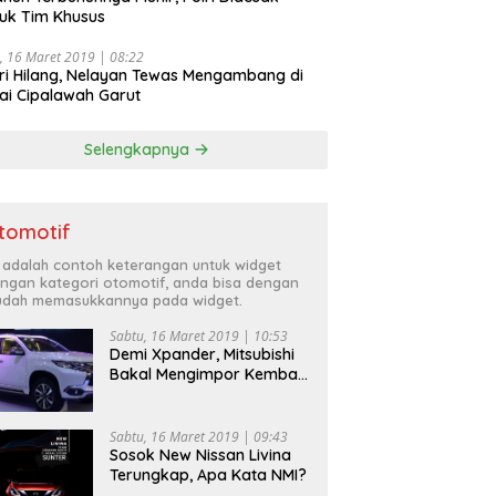
uk Tim Khusus
, 16 Maret 2019 | 08:22
ri Hilang, Nelayan Tewas Mengambang di
ai Cipalawah Garut
Selengkapnya
tomotif
i adalah contoh keterangan untuk widget
ngan kategori otomotif, anda bisa dengan
dah memasukkannya pada widget.
Sabtu, 16 Maret 2019 | 10:53
Demi Xpander, Mitsubishi
Bakal Mengimpor Kembali
Pajero Sport
Sabtu, 16 Maret 2019 | 09:43
Sosok New Nissan Livina
Terungkap, Apa Kata NMI?