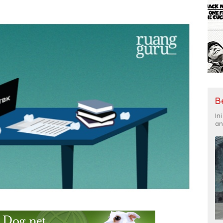
B
In
an