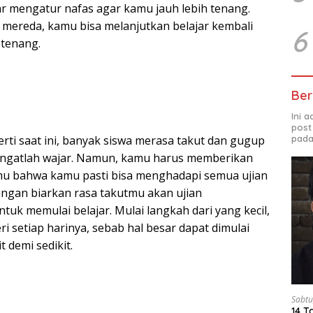
ar mengatur nafas agar kamu jauh lebih tenang.
 mereda, kamu bisa melanjutkan belajar kembali
6
tenang.
Ber
Ini 
post
pada
rti saat ini, banyak siswa merasa takut dan gugup
 sangatlah wajar. Namun, kamu harus memberikan
mu bahwa kamu pasti bisa menghadapi semua ujian
Jangan biarkan rasa takutmu akan ujian
uk memulai belajar. Mulai langkah dari yang kecil,
eri setiap harinya, sebab hal besar dapat dimulai
it demi sedikit.
Sabtu
14 T