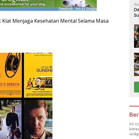
Ra
De
Su
t Kiat Menjaga Kesehatan Mental Selama Masa
Sa
Ber
Ini 
kate
widg