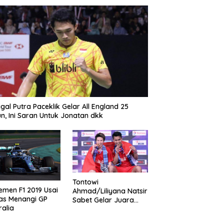
gal Putra Paceklik Gelar All England 25
n, Ini Saran Untuk Jonatan dkk
Tontowi
emen F1 2019 Usai
Ahmad/Liliyana Natsir
as Menangi GP
Sabet Gelar Juara
ralia
Dunia Kedua