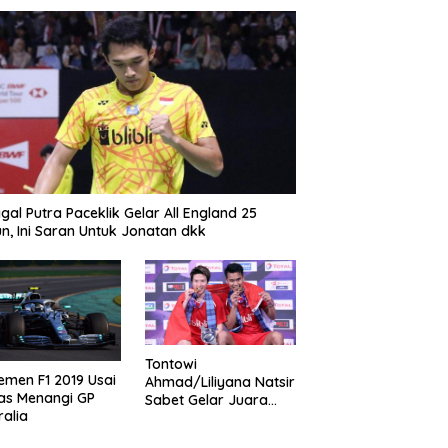
gal Putra Paceklik Gelar All England 25
n, Ini Saran Untuk Jonatan dkk
Tontowi
emen F1 2019 Usai
Ahmad/Liliyana Natsir
as Menangi GP
Sabet Gelar Juara
ralia
Dunia Kedua