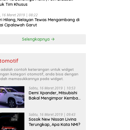
uk Tim Khusus
, 16 Maret 2019 | 08:22
ri Hilang, Nelayan Tewas Mengambang di
ai Cipalawah Garut
Selengkapnya
tomotif
i adalah contoh keterangan untuk widget
ngan kategori otomotif, anda bisa dengan
dah memasukkannya pada widget.
Sabtu, 16 Maret 2019 | 10:53
Demi Xpander, Mitsubishi
Bakal Mengimpor Kembali
Pajero Sport
Sabtu, 16 Maret 2019 | 09:43
Sosok New Nissan Livina
Terungkap, Apa Kata NMI?