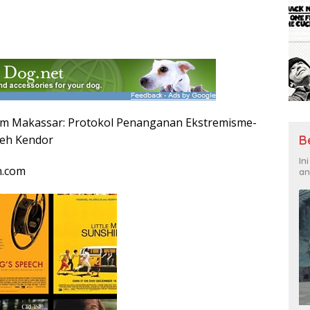
Bom Makassar: Protokol Penanganan Ekstremisme-
leh Kendor
B
In
n.com
an