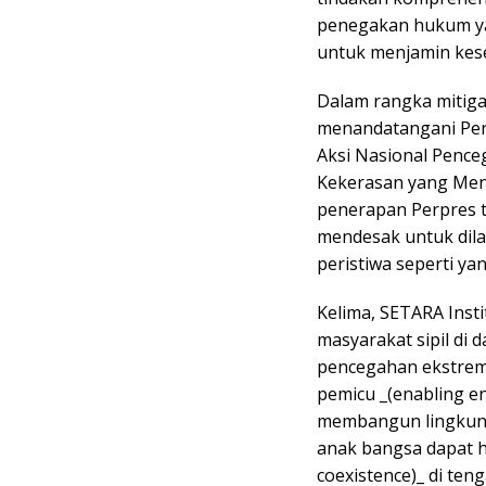
penegakan hukum ya
untuk menjamin kes
Dalam rangka mitiga
menandatangani Per
Aksi Nasional Penc
Kekerasan yang Meng
penerapan Perpres t
mendesak untuk dil
peristiwa seperti yan
Kelima, SETARA Inst
masyarakat sipil di 
pencegahan ekstre
pemicu _(enabling e
membangun lingkunga
anak bangsa dapat h
coexistence)_ di te