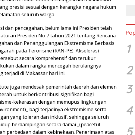
ng presisi sesuai dengan kerangka negara hukum
elamatan seluruh warga.
si dan pencegahan, belum lama ini Presiden telah
Pop
aturan Presiden No 7 tahun 2021 tentang Rencana
egahan dan Penanggulangan Ekstremisme Berbasis
1
arah pada Terorisme (RAN-PE). Akselerasi
ersebut secara komprehensif dan terukur
2
akukan dalam rangka mencegah berulangnya
g terjadi di Makassar hari ini.
3
itute juga mendesak pemerintah daerah dan elemen
daerah untuk berkontribusi signifikan bagi
misme-kekerasan dengan memupus lingkungan
4
nvironment)_ bagi terjadinya ekstremisme serta
n yang toleran dan inklusif, sehingga seluruh
idup berdampingan secara damai _(peaceful
5
ngah perbedaan dalam kebinekaan. Penerimaan atas