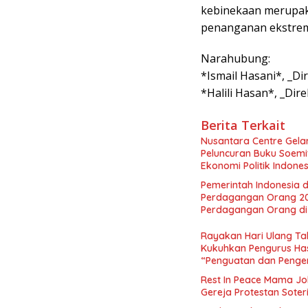
kebinekaan merupak
penanganan ekstrem
Narahubung:
*Ismail Hasani*, _Di
*Halili Hasan*, _Dir
Berita Terkait
Nusantara Centre Gelar
Peluncuran Buku Soemi
Ekonomi Politik Indon
Perekonomian Nasional
Pemerintah Indonesia d
Indonesia Emas 2045”,
Perdagangan Orang 2
Perdagangan Orang di 
Rayakan Hari Ulang Tah
Kukuhkan Pengurus Has
“Penguatan dan Pengem
Indonesia dan Mancane
Rest In Peace Mama Jok
Gereja Protestan Soter