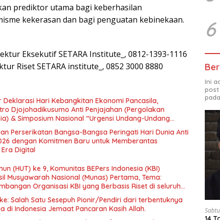
an prediktor utama bagi keberhasilan
isme kekerasan dan bagi penguatan kebinekaan.
6
rektur Eksekutif SETARA Institute_, 0812-1393-1116
ektur Riset SETARA institute_, 0852 3000 8880
Ber
Ini 
post
pada
 Deklarasi Hari Kebangkitan Ekonomi Pancasila,
tro Djojohadikusumo Anti Penjajahan (Pergolakan
esia) & Simposium Nasional “Urgensi Undang-Undang
 dan Kesejahteraan Sosial dalam Menata Bangsa Menuju
an Perserikatan Bangsa-Bangsa Peringati Hari Dunia Anti
026 dengan Komitmen Baru untuk Memberantas
Era Digital
un (HUT) ke 9, Komunitas BEPers Indonesia (KBI)
il Musyawarah Nasional (Munas) Pertama, Tema:
bangan Organisasi KBI yang Berbasis Riset di seluruh
gara”.
e: Salah Satu Sesepuh Pionir/Pendiri dari terbentuknya
ia di Indonesia Jemaat Pancaran Kasih Allah.
Sabtu
14 T