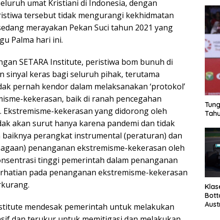
luruh umat Kristiani di Indonesia, dengan
istiwa tersebut tidak mengurangi kekhidmatan
 sedang merayakan Pekan Suci tahun 2021 yang
u Palma hari ini.
ngan SETARA Institute, peristiwa bom bunuh di
sinyal keras bagi seluruh pihak, terutama
dak pernah kendor dalam melaksanakan ‘protokol’
isme-kekerasan, baik di ranah pencegahan
Tung
 Ekstremisme-kekerasan yang didorong oleh
Tahu
idak akan surut hanya karena pandemi dan tidak
 baiknya perangkat instrumental (peraturan) dan
mbagaan) penanganan ekstremisme-kekerasan oleh
onsentrasi tinggi pemerintah dalam penanganan
rhatian pada penanganan ekstremisme-kekerasan
rkurang.
Klas
Bott
Aust
stitute mendesak pemerintah untuk melakukan
if dan terukur untuk memitigasi dan melakukan