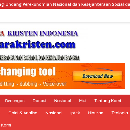
sejahteraan Sosial dalam Menata Bangsa Menuju Indonesia Emas
Renungan
Donasi
Nasional
Misi
Tentang Kami
n
Opini & Analisa
Nasional
Iptek
Hiburan
Teologia
 Kami