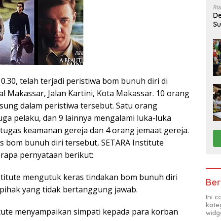
Ra
De
Su
Sa
10.30, telah terjadi peristiwa bom bunuh diri di
l Makassar, Jalan Kartini, Kota Makassar. 10 orang
sung dalam peristiwa tersebut. Satu orang
uga pelaku, dan 9 lainnya mengalami luka-luka
petugas keamanan gereja dan 4 orang jemaat gereja.
s bom bunuh diri tersebut, SETARA Institute
apa pernyataan berikut:
titute mengutuk keras tindakan bom bunuh diri
Ber
 pihak yang tidak bertanggung jawab.
Ini 
kate
tute menyampaikan simpati kepada para korban
widg