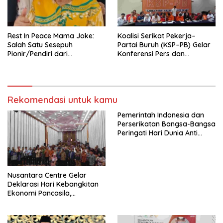
seluruh Indonesia dan
Mancanegara”.
Rest In Peace Mama Joke:
Koalisi Serikat Pekerja–
Salah Satu Sesepuh
Partai Buruh (KSP–PB) Gelar
Pionir/Pendiri dari
Konferensi Pers dan
terbentuknya Gereja
Sarasehan: Menuntaskan
Protestan Soteria di
Perjuangan Koalisi Serikat
Indonesia Jemaat Pancaran
Pekerja–Partai Buruh untuk
Kasih Allah.
RUU Ketenagakerjaan Baru.
Rekomendasi untuk kamu
Pemerintah Indonesia dan
Perserikatan Bangsa-Bangsa
Peringati Hari Dunia Anti
Perdagangan Orang 2026
dengan Komitmen Baru
untuk Memberantas
Perdagangan Orang di Era
Nusantara Centre Gelar
Digital
Deklarasi Hari Kebangkitan
Ekonomi Pancasila,
Peluncuran Buku Soemitro
Djojohadikusumo Anti
Penjajahan (Pergolakan