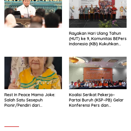
Ekonomi Politik Indonesia) &
Simposium Nasional “Urgensi
Undang-Undang
Perekonomian Nasional dan
Kesejahteraan Sosial dalam
Menata Bangsa Menuju
Rayakan Hari Ulang Tahun
Indonesia Emas 2045”,
(HUT) ke 9, Komunitas BEPers
Indonesia (KBI) Kukuhkan
Pengurus Hasil Musyawarah
Nasional (Munas) Pertama,
Tema: “Penguatan dan
Pengembangan Organisasi
KBI yang Berbasis Riset di
seluruh Indonesia dan
Mancanegara”.
Rest In Peace Mama Joke:
Koalisi Serikat Pekerja–
Salah Satu Sesepuh
Partai Buruh (KSP–PB) Gelar
Pionir/Pendiri dari
Konferensi Pers dan
terbentuknya Gereja
Sarasehan: Menuntaskan
Protestan Soteria di
Perjuangan Koalisi Serikat
Indonesia Jemaat Pancaran
Pekerja–Partai Buruh untuk
Kasih Allah.
RUU Ketenagakerjaan Baru.