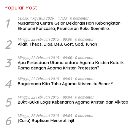
Popular Post
1
Selasa, 4 Agustus 2026 | 17:33
0 Komentar
Nusantara Centre Gelar Deklarasi Hari Kebangkitan
Ekonomi Pancasila, Peluncuran Buku Soemitro
Djojohadikusumo Anti Penjajahan (Pergolakan
Ekonomi Politik Indonesia) & Simposium Nasional
2
Minggu, 22 Februari 2015 | 09:00
0 Komentar
Allah, Theos, Dios, Deu, Gott, God, Tuhan
“Urgensi Undang-Undang Perekonomian Nasional dan
Kesejahteraan Sosial dalam Menata Bangsa Menuju
Indonesia Emas 2045”,
3
Minggu, 22 Februari 2015 | 09:00
0 Komentar
Apa Perbedaan Utama antara Agama Kristen Katolik
Roma dengan Agama Kristen Protestan?
4
Minggu, 22 Februari 2015 | 09:03
0 Komentar
Bagaimana Kita Tahu Agama Kristen itu Benar?
5
Minggu, 22 Februari 2015 | 09:04
0 Komentar
Bukti-Bukti Logis Kebenaran Agama Kristen dan Alkitab
6
Minggu, 22 Februari 2015 | 09:05
0 Komentar
(Cara) Baptisan Menurut Injil