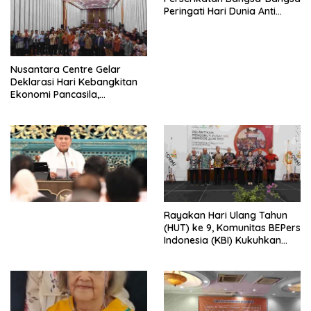
Peringati Hari Dunia Anti
Perdagangan Orang 2026
dengan Komitmen Baru
untuk Memberantas
Perdagangan Orang di Era
Nusantara Centre Gelar
Digital
Deklarasi Hari Kebangkitan
Ekonomi Pancasila,
Peluncuran Buku Soemitro
Djojohadikusumo Anti
Penjajahan (Pergolakan
Ekonomi Politik Indonesia) &
Simposium Nasional “Urgensi
Undang-Undang
Perekonomian Nasional dan
Kesejahteraan Sosial dalam
Menata Bangsa Menuju
Rayakan Hari Ulang Tahun
Indonesia Emas 2045”,
(HUT) ke 9, Komunitas BEPers
Indonesia (KBI) Kukuhkan
Pengurus Hasil Musyawarah
Nasional (Munas) Pertama,
Tema: “Penguatan dan
Pengembangan Organisasi
KBI yang Berbasis Riset di