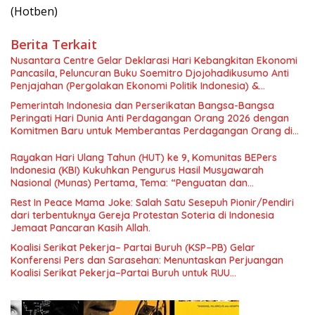
(Hotben)
Berita Terkait
Nusantara Centre Gelar Deklarasi Hari Kebangkitan Ekonomi
Pancasila, Peluncuran Buku Soemitro Djojohadikusumo Anti
Penjajahan (Pergolakan Ekonomi Politik Indonesia) &
Simposium Nasional “Urgensi Undang-Undang Perekonomian
Pemerintah Indonesia dan Perserikatan Bangsa-Bangsa
Nasional dan Kesejahteraan Sosial dalam Menata Bangsa
Peringati Hari Dunia Anti Perdagangan Orang 2026 dengan
Menuju Indonesia Emas 2045”,
Komitmen Baru untuk Memberantas Perdagangan Orang di
Era Digital
Rayakan Hari Ulang Tahun (HUT) ke 9, Komunitas BEPers
Indonesia (KBI) Kukuhkan Pengurus Hasil Musyawarah
Nasional (Munas) Pertama, Tema: “Penguatan dan
Pengembangan Organisasi KBI yang Berbasis Riset di seluruh
Rest In Peace Mama Joke: Salah Satu Sesepuh Pionir/Pendiri
Indonesia dan Mancanegara”.
dari terbentuknya Gereja Protestan Soteria di Indonesia
Jemaat Pancaran Kasih Allah.
Koalisi Serikat Pekerja– Partai Buruh (KSP–PB) Gelar
Konferensi Pers dan Sarasehan: Menuntaskan Perjuangan
Koalisi Serikat Pekerja–Partai Buruh untuk RUU
Ketenagakerjaan Baru.