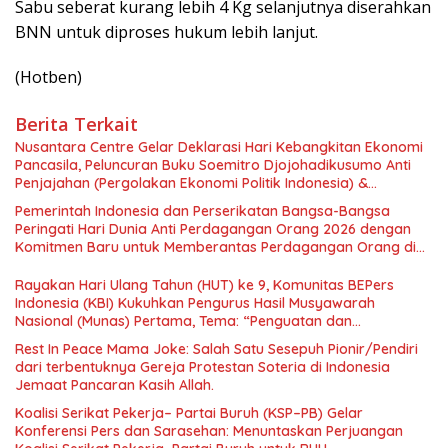
Sabu seberat kurang lebih 4 Kg selanjutnya diserahkan
BNN untuk diproses hukum lebih lanjut.
(Hotben)
Berita Terkait
Nusantara Centre Gelar Deklarasi Hari Kebangkitan Ekonomi
Pancasila, Peluncuran Buku Soemitro Djojohadikusumo Anti
Penjajahan (Pergolakan Ekonomi Politik Indonesia) &
Simposium Nasional “Urgensi Undang-Undang Perekonomian
Pemerintah Indonesia dan Perserikatan Bangsa-Bangsa
Nasional dan Kesejahteraan Sosial dalam Menata Bangsa
Peringati Hari Dunia Anti Perdagangan Orang 2026 dengan
Menuju Indonesia Emas 2045”,
Komitmen Baru untuk Memberantas Perdagangan Orang di
Era Digital
Rayakan Hari Ulang Tahun (HUT) ke 9, Komunitas BEPers
Indonesia (KBI) Kukuhkan Pengurus Hasil Musyawarah
Nasional (Munas) Pertama, Tema: “Penguatan dan
Pengembangan Organisasi KBI yang Berbasis Riset di seluruh
Rest In Peace Mama Joke: Salah Satu Sesepuh Pionir/Pendiri
Indonesia dan Mancanegara”.
dari terbentuknya Gereja Protestan Soteria di Indonesia
Jemaat Pancaran Kasih Allah.
Koalisi Serikat Pekerja– Partai Buruh (KSP–PB) Gelar
Konferensi Pers dan Sarasehan: Menuntaskan Perjuangan