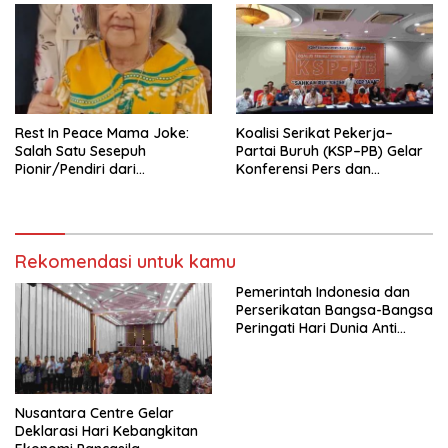
Tema: “Penguatan dan
Pengembangan Organisasi
KBI yang Berbasis Riset di
seluruh Indonesia dan
Mancanegara”.
Rest In Peace Mama Joke:
Koalisi Serikat Pekerja–
Salah Satu Sesepuh
Partai Buruh (KSP–PB) Gelar
Pionir/Pendiri dari
Konferensi Pers dan
terbentuknya Gereja
Sarasehan: Menuntaskan
Protestan Soteria di
Perjuangan Koalisi Serikat
Indonesia Jemaat Pancaran
Pekerja–Partai Buruh untuk
Kasih Allah.
RUU Ketenagakerjaan Baru.
Rekomendasi untuk kamu
Pemerintah Indonesia dan
Perserikatan Bangsa-Bangsa
Peringati Hari Dunia Anti
Perdagangan Orang 2026
dengan Komitmen Baru
untuk Memberantas
Perdagangan Orang di Era
Nusantara Centre Gelar
Digital
Deklarasi Hari Kebangkitan