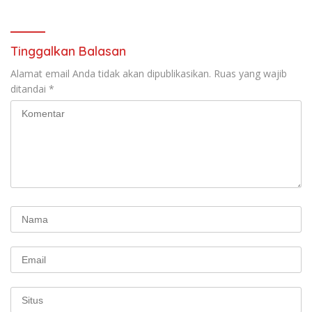
Protestan Soteria di
Perjuangan Koalisi Serikat
Indonesia Jemaat Pancaran
Pekerja–Partai Buruh untuk
Kasih Allah.
RUU Ketenagakerjaan Baru.
Tinggalkan Balasan
Alamat email Anda tidak akan dipublikasikan.
Ruas yang wajib
ditandai
*