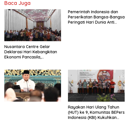
Baca Juga
Pemerintah Indonesia dan
Perserikatan Bangsa-Bangsa
Peringati Hari Dunia Anti
Perdagangan Orang 2026
dengan Komitmen Baru
untuk Memberantas
Perdagangan Orang di Era
Nusantara Centre Gelar
Digital
Deklarasi Hari Kebangkitan
Ekonomi Pancasila,
Peluncuran Buku Soemitro
Djojohadikusumo Anti
Penjajahan (Pergolakan
Ekonomi Politik Indonesia) &
Simposium Nasional “Urgensi
Undang-Undang
Perekonomian Nasional dan
Kesejahteraan Sosial dalam
Menata Bangsa Menuju
Rayakan Hari Ulang Tahun
Indonesia Emas 2045”,
(HUT) ke 9, Komunitas BEPers
Indonesia (KBI) Kukuhkan
Pengurus Hasil Musyawarah
Nasional (Munas) Pertama,