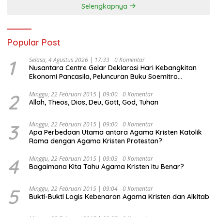
Selengkapnya
Popular Post
1
Selasa, 4 Agustus 2026 | 17:33
0 Komentar
Nusantara Centre Gelar Deklarasi Hari Kebangkitan
Ekonomi Pancasila, Peluncuran Buku Soemitro
Djojohadikusumo Anti Penjajahan (Pergolakan
Ekonomi Politik Indonesia) & Simposium Nasional
2
Minggu, 22 Februari 2015 | 09:00
0 Komentar
Allah, Theos, Dios, Deu, Gott, God, Tuhan
“Urgensi Undang-Undang Perekonomian Nasional dan
Kesejahteraan Sosial dalam Menata Bangsa Menuju
Indonesia Emas 2045”,
3
Minggu, 22 Februari 2015 | 09:00
0 Komentar
Apa Perbedaan Utama antara Agama Kristen Katolik
Roma dengan Agama Kristen Protestan?
4
Minggu, 22 Februari 2015 | 09:03
0 Komentar
Bagaimana Kita Tahu Agama Kristen itu Benar?
5
Minggu, 22 Februari 2015 | 09:04
0 Komentar
Bukti-Bukti Logis Kebenaran Agama Kristen dan Alkitab