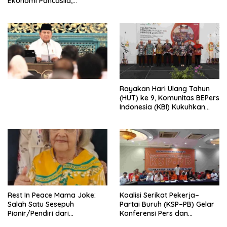
Ekonomi Pancasila,
Peluncuran Buku Soemitro
Djojohadikusumo Anti
Penjajahan (Pergolakan
Ekonomi Politik Indonesia) &
Simposium Nasional “Urgensi
Undang-Undang
Perekonomian Nasional dan
Kesejahteraan Sosial dalam
Menata Bangsa Menuju
Rayakan Hari Ulang Tahun
Indonesia Emas 2045”,
(HUT) ke 9, Komunitas BEPers
Indonesia (KBI) Kukuhkan
Pengurus Hasil Musyawarah
Nasional (Munas) Pertama,
Tema: “Penguatan dan
Pengembangan Organisasi
KBI yang Berbasis Riset di
seluruh Indonesia dan
Mancanegara”.
Rest In Peace Mama Joke:
Koalisi Serikat Pekerja–
Salah Satu Sesepuh
Partai Buruh (KSP–PB) Gelar
Pionir/Pendiri dari
Konferensi Pers dan
terbentuknya Gereja
Sarasehan: Menuntaskan