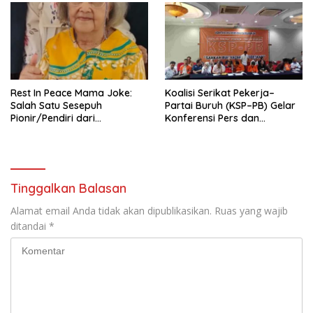
Tema: “Penguatan dan
Pengembangan Organisasi
KBI yang Berbasis Riset di
seluruh Indonesia dan
Mancanegara”.
Rest In Peace Mama Joke:
Koalisi Serikat Pekerja–
Salah Satu Sesepuh
Partai Buruh (KSP–PB) Gelar
Pionir/Pendiri dari
Konferensi Pers dan
terbentuknya Gereja
Sarasehan: Menuntaskan
Protestan Soteria di
Perjuangan Koalisi Serikat
Indonesia Jemaat Pancaran
Pekerja–Partai Buruh untuk
Kasih Allah.
RUU Ketenagakerjaan Baru.
Tinggalkan Balasan
Alamat email Anda tidak akan dipublikasikan.
Ruas yang wajib
ditandai
*