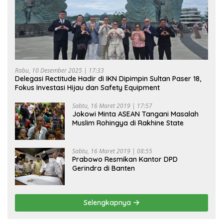
Rabu, 10 Desember 2025 | 17:33
Delegasi Rectitude Hadir di IKN Dipimpin Sultan Paser 18,
Fokus Investasi Hijau dan Safety Equipment
Sabtu, 16 Maret 2019 | 17:57
Jokowi Minta ASEAN Tangani Masalah
Muslim Rohingya di Rakhine State
Sabtu, 16 Maret 2019 | 08:55
Prabowo Resmikan Kantor DPD
Gerindra di Banten
Selengkapnya