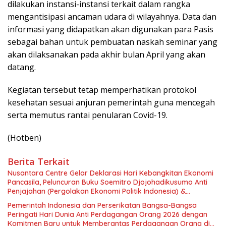
dilakukan instansi-instansi terkait dalam rangka
mengantisipasi ancaman udara di wilayahnya. Data dan
informasi yang didapatkan akan digunakan para Pasis
sebagai bahan untuk pembuatan naskah seminar yang
akan dilaksanakan pada akhir bulan April yang akan
datang.
Kegiatan tersebut tetap memperhatikan protokol
kesehatan sesuai anjuran pemerintah guna mencegah
serta memutus rantai penularan Covid-19.
(Hotben)
Berita Terkait
Nusantara Centre Gelar Deklarasi Hari Kebangkitan Ekonomi
Pancasila, Peluncuran Buku Soemitro Djojohadikusumo Anti
Penjajahan (Pergolakan Ekonomi Politik Indonesia) &
Simposium Nasional “Urgensi Undang-Undang Perekonomian
Pemerintah Indonesia dan Perserikatan Bangsa-Bangsa
Nasional dan Kesejahteraan Sosial dalam Menata Bangsa
Peringati Hari Dunia Anti Perdagangan Orang 2026 dengan
Menuju Indonesia Emas 2045”,
Komitmen Baru untuk Memberantas Perdagangan Orang di