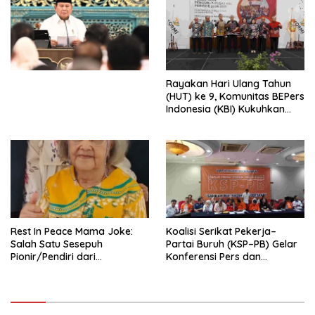
Ekonomi Politik Indonesia) &
Simposium Nasional “Urgensi
Undang-Undang
Perekonomian Nasional dan
Kesejahteraan Sosial dalam
Menata Bangsa Menuju
Rayakan Hari Ulang Tahun
Indonesia Emas 2045”,
(HUT) ke 9, Komunitas BEPers
Indonesia (KBI) Kukuhkan
Pengurus Hasil Musyawarah
Nasional (Munas) Pertama,
Tema: “Penguatan dan
Pengembangan Organisasi
KBI yang Berbasis Riset di
seluruh Indonesia dan
Mancanegara”.
Rest In Peace Mama Joke:
Koalisi Serikat Pekerja–
Salah Satu Sesepuh
Partai Buruh (KSP–PB) Gelar
Pionir/Pendiri dari
Konferensi Pers dan
terbentuknya Gereja
Sarasehan: Menuntaskan
Protestan Soteria di
Perjuangan Koalisi Serikat
Indonesia Jemaat Pancaran
Pekerja–Partai Buruh untuk
Kasih Allah.
RUU Ketenagakerjaan Baru.