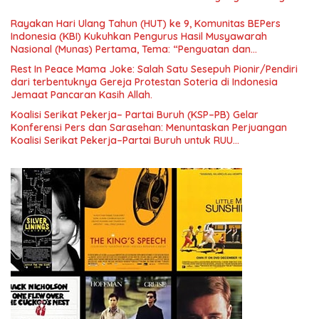
Era Digital
Rayakan Hari Ulang Tahun (HUT) ke 9, Komunitas BEPers
Indonesia (KBI) Kukuhkan Pengurus Hasil Musyawarah
Nasional (Munas) Pertama, Tema: “Penguatan dan
Pengembangan Organisasi KBI yang Berbasis Riset di seluruh
Rest In Peace Mama Joke: Salah Satu Sesepuh Pionir/Pendiri
Indonesia dan Mancanegara”.
dari terbentuknya Gereja Protestan Soteria di Indonesia
Jemaat Pancaran Kasih Allah.
Koalisi Serikat Pekerja– Partai Buruh (KSP–PB) Gelar
Konferensi Pers dan Sarasehan: Menuntaskan Perjuangan
Koalisi Serikat Pekerja–Partai Buruh untuk RUU
Ketenagakerjaan Baru.