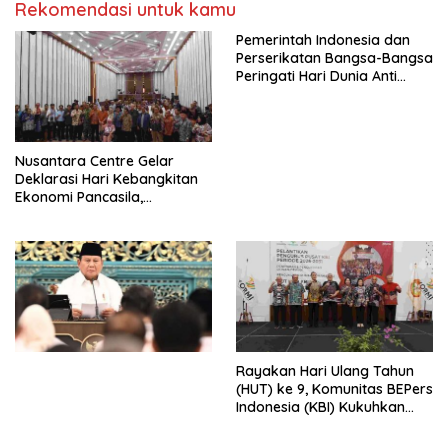
Rekomendasi untuk kamu
Pemerintah Indonesia dan
Perserikatan Bangsa-Bangsa
Peringati Hari Dunia Anti
Perdagangan Orang 2026
dengan Komitmen Baru
untuk Memberantas
Perdagangan Orang di Era
Nusantara Centre Gelar
Digital
Deklarasi Hari Kebangkitan
Ekonomi Pancasila,
Peluncuran Buku Soemitro
Djojohadikusumo Anti
Penjajahan (Pergolakan
Ekonomi Politik Indonesia) &
Simposium Nasional “Urgensi
Undang-Undang
Perekonomian Nasional dan
Kesejahteraan Sosial dalam
Menata Bangsa Menuju
Rayakan Hari Ulang Tahun
Indonesia Emas 2045”,
(HUT) ke 9, Komunitas BEPers
Indonesia (KBI) Kukuhkan
Pengurus Hasil Musyawarah
Nasional (Munas) Pertama,