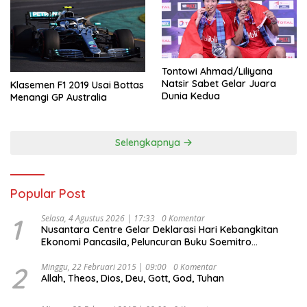
Tontowi Ahmad/Liliyana
Natsir Sabet Gelar Juara
Klasemen F1 2019 Usai Bottas
Dunia Kedua
Menangi GP Australia
Selengkapnya
Popular Post
1
Selasa, 4 Agustus 2026 | 17:33
0 Komentar
Nusantara Centre Gelar Deklarasi Hari Kebangkitan
Ekonomi Pancasila, Peluncuran Buku Soemitro
Djojohadikusumo Anti Penjajahan (Pergolakan
Ekonomi Politik Indonesia) & Simposium Nasional
2
Minggu, 22 Februari 2015 | 09:00
0 Komentar
Allah, Theos, Dios, Deu, Gott, God, Tuhan
“Urgensi Undang-Undang Perekonomian Nasional dan
Kesejahteraan Sosial dalam Menata Bangsa Menuju
Indonesia Emas 2045”,