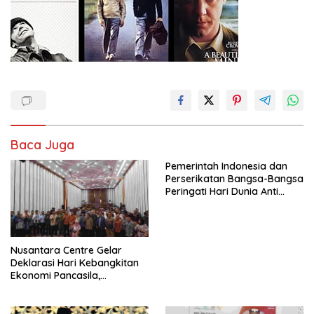
Baca Juga
Pemerintah Indonesia dan
Perserikatan Bangsa-Bangsa
Peringati Hari Dunia Anti
Perdagangan Orang 2026
dengan Komitmen Baru
untuk Memberantas
Perdagangan Orang di Era
Nusantara Centre Gelar
Digital
Deklarasi Hari Kebangkitan
Ekonomi Pancasila,
Peluncuran Buku Soemitro
Djojohadikusumo Anti
Penjajahan (Pergolakan