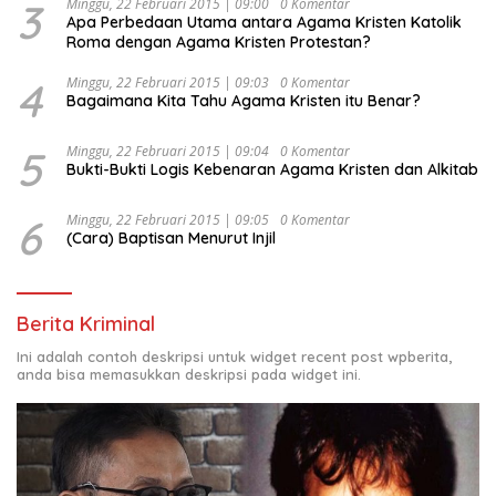
3
Minggu, 22 Februari 2015 | 09:00
0 Komentar
Apa Perbedaan Utama antara Agama Kristen Katolik
Roma dengan Agama Kristen Protestan?
4
Minggu, 22 Februari 2015 | 09:03
0 Komentar
Bagaimana Kita Tahu Agama Kristen itu Benar?
5
Minggu, 22 Februari 2015 | 09:04
0 Komentar
Bukti-Bukti Logis Kebenaran Agama Kristen dan Alkitab
6
Minggu, 22 Februari 2015 | 09:05
0 Komentar
(Cara) Baptisan Menurut Injil
Berita Kriminal
Ini adalah contoh deskripsi untuk widget recent post wpberita,
anda bisa memasukkan deskripsi pada widget ini.