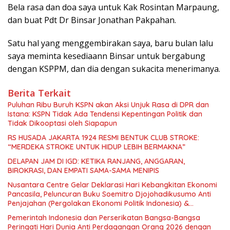
Bela rasa dan doa saya untuk Kak Rosintan Marpaung,
dan buat Pdt Dr Binsar Jonathan Pakpahan.
Satu hal yang menggembirakan saya, baru bulan lalu
saya meminta kesediaann Binsar untuk bergabung
dengan KSPPM, dan dia dengan sukacita menerimanya.
Berita Terkait
Puluhan Ribu Buruh KSPN akan Aksi Unjuk Rasa di DPR dan
Istana: KSPN Tidak Ada Tendensi Kepentingan Politik dan
Tidak Dikooptasi oleh Siapapun
RS HUSADA JAKARTA 1924 RESMI BENTUK CLUB STROKE:
“MERDEKA STROKE UNTUK HIDUP LEBIH BERMAKNA”
DELAPAN JAM DI IGD: KETIKA RANJANG, ANGGARAN,
BIROKRASI, DAN EMPATI SAMA-SAMA MENIPIS
Nusantara Centre Gelar Deklarasi Hari Kebangkitan Ekonomi
Pancasila, Peluncuran Buku Soemitro Djojohadikusumo Anti
Penjajahan (Pergolakan Ekonomi Politik Indonesia) &
Simposium Nasional “Urgensi Undang-Undang Perekonomian
Pemerintah Indonesia dan Perserikatan Bangsa-Bangsa
Nasional dan Kesejahteraan Sosial dalam Menata Bangsa
Peringati Hari Dunia Anti Perdagangan Orang 2026 dengan