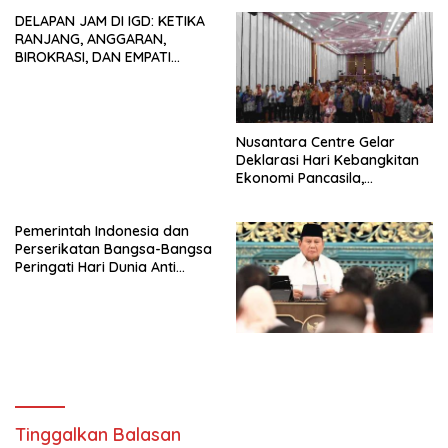
dan Tidak Dikooptasi oleh
DELAPAN JAM DI IGD: KETIKA
Siapapun
RANJANG, ANGGARAN,
BIROKRASI, DAN EMPATI
SAMA-SAMA MENIPIS
Nusantara Centre Gelar
Deklarasi Hari Kebangkitan
Ekonomi Pancasila,
Peluncuran Buku Soemitro
Djojohadikusumo Anti
Pemerintah Indonesia dan
Penjajahan (Pergolakan
Perserikatan Bangsa-Bangsa
Ekonomi Politik Indonesia) &
Peringati Hari Dunia Anti
Simposium Nasional “Urgensi
Perdagangan Orang 2026
Undang-Undang
dengan Komitmen Baru
Perekonomian Nasional dan
untuk Memberantas
Kesejahteraan Sosial dalam
Perdagangan Orang di Era
Menata Bangsa Menuju
Digital
Indonesia Emas 2045”,
Tinggalkan Balasan