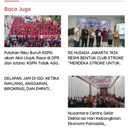
Baca Juga
Puluhan Ribu Buruh KSPN
RS HUSADA JAKARTA 1924
akan Aksi Unjuk Rasa di DPR
RESMI BENTUK CLUB STROKE:
dan Istana: KSPN Tidak Ada
“MERDEKA STROKE UNTUK
Tendensi Kepentingan Politik
HIDUP LEBIH BERMAKNA”
dan Tidak Dikooptasi oleh
DELAPAN JAM DI IGD: KETIKA
Siapapun
RANJANG, ANGGARAN,
BIROKRASI, DAN EMPATI
SAMA-SAMA MENIPIS
Nusantara Centre Gelar
Deklarasi Hari Kebangkitan
Ekonomi Pancasila,
Peluncuran Buku Soemitro