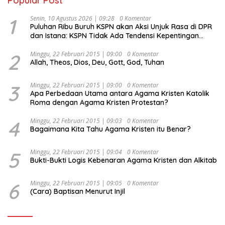
Popular Post
1
Senin, 10 Agustus 2026 | 09:28
0 Komentar
Puluhan Ribu Buruh KSPN akan Aksi Unjuk Rasa di DPR
dan Istana: KSPN Tidak Ada Tendensi Kepentingan
Politik dan Tidak Dikooptasi oleh Siapapun
2
Minggu, 22 Februari 2015 | 09:00
0 Komentar
Allah, Theos, Dios, Deu, Gott, God, Tuhan
3
Minggu, 22 Februari 2015 | 09:00
0 Komentar
Apa Perbedaan Utama antara Agama Kristen Katolik
Roma dengan Agama Kristen Protestan?
4
Minggu, 22 Februari 2015 | 09:03
0 Komentar
Bagaimana Kita Tahu Agama Kristen itu Benar?
5
Minggu, 22 Februari 2015 | 09:04
0 Komentar
Bukti-Bukti Logis Kebenaran Agama Kristen dan Alkitab
6
Minggu, 22 Februari 2015 | 09:05
0 Komentar
(Cara) Baptisan Menurut Injil