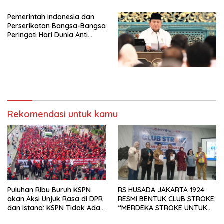
Djojohadikusumo Anti
Pemerintah Indonesia dan
Penjajahan (Pergolakan
Perserikatan Bangsa-Bangsa
Ekonomi Politik Indonesia) &
Peringati Hari Dunia Anti
Simposium Nasional “Urgensi
Perdagangan Orang 2026
Undang-Undang
dengan Komitmen Baru
Perekonomian Nasional dan
untuk Memberantas
Kesejahteraan Sosial dalam
Perdagangan Orang di Era
Menata Bangsa Menuju
Digital
Indonesia Emas 2045”,
Rekomendasi untuk kamu
Puluhan Ribu Buruh KSPN
RS HUSADA JAKARTA 1924
akan Aksi Unjuk Rasa di DPR
RESMI BENTUK CLUB STROKE:
dan Istana: KSPN Tidak Ada
“MERDEKA STROKE UNTUK
Tendensi Kepentingan Politik
HIDUP LEBIH BERMAKNA”