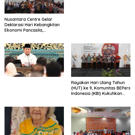
dengan Komitmen Baru
untuk Memberantas
Perdagangan Orang di Era
Nusantara Centre Gelar
Digital
Deklarasi Hari Kebangkitan
Ekonomi Pancasila,
Peluncuran Buku Soemitro
Djojohadikusumo Anti
Penjajahan (Pergolakan
Ekonomi Politik Indonesia) &
Simposium Nasional “Urgensi
Undang-Undang
Perekonomian Nasional dan
Kesejahteraan Sosial dalam
Menata Bangsa Menuju
Rayakan Hari Ulang Tahun
Indonesia Emas 2045”,
(HUT) ke 9, Komunitas BEPers
Indonesia (KBI) Kukuhkan
Pengurus Hasil Musyawarah
Nasional (Munas) Pertama,
Tema: “Penguatan dan
Pengembangan Organisasi
KBI yang Berbasis Riset di
seluruh Indonesia dan
Mancanegara”.