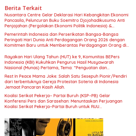
Berita Terkait
Nusantara Centre Gelar Deklarasi Hari Kebangkitan Ekonomi
Pancasila, Peluncuran Buku Soemitro Djojohadikusumo Anti
Penjajahan (Pergolakan Ekonomi Politik Indonesia) &
Simposium Nasional “Urgensi Undang-Undang Perekonomian
Pemerintah Indonesia dan Perserikatan Bangsa-Bangsa
Nasional dan Kesejahteraan Sosial dalam Menata Bangsa
Peringati Hari Dunia Anti Perdagangan Orang 2026 dengan
Menuju Indonesia Emas 2045”,
Komitmen Baru untuk Memberantas Perdagangan Orang di
Era Digital
Rayakan Hari Ulang Tahun (HUT) ke 9, Komunitas BEPers
Indonesia (KBI) Kukuhkan Pengurus Hasil Musyawarah
Nasional (Munas) Pertama, Tema: “Penguatan dan
Pengembangan Organisasi KBI yang Berbasis Riset di seluruh
Rest In Peace Mama Joke: Salah Satu Sesepuh Pionir/Pendiri
Indonesia dan Mancanegara”.
dari terbentuknya Gereja Protestan Soteria di Indonesia
Jemaat Pancaran Kasih Allah.
Koalisi Serikat Pekerja– Partai Buruh (KSP–PB) Gelar
Konferensi Pers dan Sarasehan: Menuntaskan Perjuangan
Koalisi Serikat Pekerja–Partai Buruh untuk RUU
Ketenagakerjaan Baru.