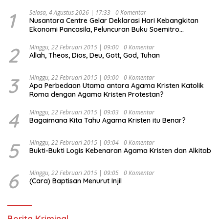
1
Selasa, 4 Agustus 2026 | 17:33
0 Komentar
Nusantara Centre Gelar Deklarasi Hari Kebangkitan
Ekonomi Pancasila, Peluncuran Buku Soemitro
Djojohadikusumo Anti Penjajahan (Pergolakan
Ekonomi Politik Indonesia) & Simposium Nasional
2
Minggu, 22 Februari 2015 | 09:00
0 Komentar
Allah, Theos, Dios, Deu, Gott, God, Tuhan
“Urgensi Undang-Undang Perekonomian Nasional dan
Kesejahteraan Sosial dalam Menata Bangsa Menuju
Indonesia Emas 2045”,
3
Minggu, 22 Februari 2015 | 09:00
0 Komentar
Apa Perbedaan Utama antara Agama Kristen Katolik
Roma dengan Agama Kristen Protestan?
4
Minggu, 22 Februari 2015 | 09:03
0 Komentar
Bagaimana Kita Tahu Agama Kristen itu Benar?
5
Minggu, 22 Februari 2015 | 09:04
0 Komentar
Bukti-Bukti Logis Kebenaran Agama Kristen dan Alkitab
6
Minggu, 22 Februari 2015 | 09:05
0 Komentar
(Cara) Baptisan Menurut Injil
Berita Kriminal