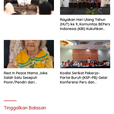
Undang-Undang
Perekonomian Nasional dan
Kesejahteraan Sosial dalam
Menata Bangsa Menuju
Rayakan Hari Ulang Tahun
Indonesia Emas 2045”,
(HUT) ke 9, Komunitas BEPers
Indonesia (KBI) Kukuhkan
Pengurus Hasil Musyawarah
Nasional (Munas) Pertama,
Tema: “Penguatan dan
Pengembangan Organisasi
KBI yang Berbasis Riset di
seluruh Indonesia dan
Mancanegara”.
Rest In Peace Mama Joke:
Koalisi Serikat Pekerja–
Salah Satu Sesepuh
Partai Buruh (KSP–PB) Gelar
Pionir/Pendiri dari
Konferensi Pers dan
terbentuknya Gereja
Sarasehan: Menuntaskan
Protestan Soteria di
Perjuangan Koalisi Serikat
Indonesia Jemaat Pancaran
Pekerja–Partai Buruh untuk
Kasih Allah.
RUU Ketenagakerjaan Baru.
Tinggalkan Balasan