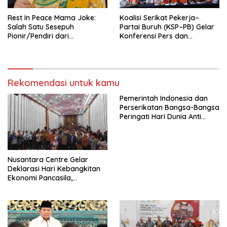
Rest In Peace Mama Joke:
Koalisi Serikat Pekerja–
Salah Satu Sesepuh
Partai Buruh (KSP–PB) Gelar
Pionir/Pendiri dari
Konferensi Pers dan
terbentuknya Gereja
Sarasehan: Menuntaskan
Protestan Soteria di
Perjuangan Koalisi Serikat
Indonesia Jemaat Pancaran
Pekerja–Partai Buruh untuk
Kasih Allah.
RUU Ketenagakerjaan Baru.
Rekomendasi untuk kamu
Pemerintah Indonesia dan
Perserikatan Bangsa-Bangsa
Peringati Hari Dunia Anti
Perdagangan Orang 2026
dengan Komitmen Baru
untuk Memberantas
Perdagangan Orang di Era
Nusantara Centre Gelar
Digital
Deklarasi Hari Kebangkitan
Ekonomi Pancasila,
Peluncuran Buku Soemitro
Djojohadikusumo Anti
Penjajahan (Pergolakan
Ekonomi Politik Indonesia) &
Simposium Nasional “Urgensi