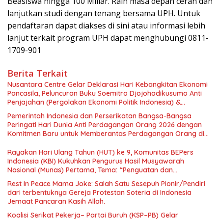
Beasiswa hingga 100 Miliar. Raih masa depan cerah dan
lanjutkan studi dengan tenang bersama UPH. Untuk
pendaftaran dapat diakses di sini atau informasi lebih
lanjut terkait program UPH dapat menghubungi 0811-
1709-901
Berita Terkait
Nusantara Centre Gelar Deklarasi Hari Kebangkitan Ekonomi
Pancasila, Peluncuran Buku Soemitro Djojohadikusumo Anti
Penjajahan (Pergolakan Ekonomi Politik Indonesia) &
Simposium Nasional “Urgensi Undang-Undang Perekonomian
Pemerintah Indonesia dan Perserikatan Bangsa-Bangsa
Nasional dan Kesejahteraan Sosial dalam Menata Bangsa
Peringati Hari Dunia Anti Perdagangan Orang 2026 dengan
Menuju Indonesia Emas 2045”,
Komitmen Baru untuk Memberantas Perdagangan Orang di
Era Digital
Rayakan Hari Ulang Tahun (HUT) ke 9, Komunitas BEPers
Indonesia (KBI) Kukuhkan Pengurus Hasil Musyawarah
Nasional (Munas) Pertama, Tema: “Penguatan dan
Pengembangan Organisasi KBI yang Berbasis Riset di seluruh
Rest In Peace Mama Joke: Salah Satu Sesepuh Pionir/Pendiri
Indonesia dan Mancanegara”.
dari terbentuknya Gereja Protestan Soteria di Indonesia
Jemaat Pancaran Kasih Allah.
Koalisi Serikat Pekerja– Partai Buruh (KSP–PB) Gelar