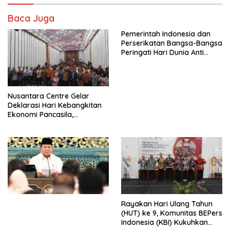
Baca Juga
Pemerintah Indonesia dan
Perserikatan Bangsa-Bangsa
Peringati Hari Dunia Anti
Perdagangan Orang 2026
dengan Komitmen Baru
untuk Memberantas
Perdagangan Orang di Era
Nusantara Centre Gelar
Digital
Deklarasi Hari Kebangkitan
Ekonomi Pancasila,
Peluncuran Buku Soemitro
Djojohadikusumo Anti
Penjajahan (Pergolakan
Ekonomi Politik Indonesia) &
Simposium Nasional “Urgensi
Undang-Undang
Perekonomian Nasional dan
Kesejahteraan Sosial dalam
Menata Bangsa Menuju
Rayakan Hari Ulang Tahun
Indonesia Emas 2045”,
(HUT) ke 9, Komunitas BEPers
Indonesia (KBI) Kukuhkan