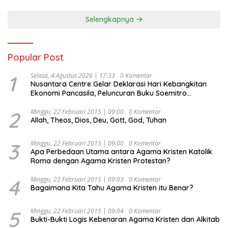
Selengkapnya
Popular Post
1
Selasa, 4 Agustus 2026 | 17:33
0 Komentar
Nusantara Centre Gelar Deklarasi Hari Kebangkitan
Ekonomi Pancasila, Peluncuran Buku Soemitro
Djojohadikusumo Anti Penjajahan (Pergolakan
Ekonomi Politik Indonesia) & Simposium Nasional
2
Minggu, 22 Februari 2015 | 09:00
0 Komentar
Allah, Theos, Dios, Deu, Gott, God, Tuhan
“Urgensi Undang-Undang Perekonomian Nasional dan
Kesejahteraan Sosial dalam Menata Bangsa Menuju
Indonesia Emas 2045”,
3
Minggu, 22 Februari 2015 | 09:00
0 Komentar
Apa Perbedaan Utama antara Agama Kristen Katolik
Roma dengan Agama Kristen Protestan?
4
Minggu, 22 Februari 2015 | 09:03
0 Komentar
Bagaimana Kita Tahu Agama Kristen itu Benar?
5
Minggu, 22 Februari 2015 | 09:04
0 Komentar
Bukti-Bukti Logis Kebenaran Agama Kristen dan Alkitab