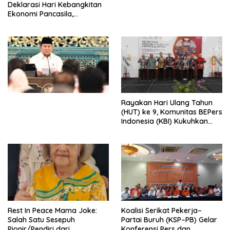
Deklarasi Hari Kebangkitan
Ekonomi Pancasila,
Peluncuran Buku Soemitro
Djojohadikusumo Anti
Penjajahan (Pergolakan
Ekonomi Politik Indonesia) &
Simposium Nasional “Urgensi
Undang-Undang
Perekonomian Nasional dan
Kesejahteraan Sosial dalam
Menata Bangsa Menuju
Rayakan Hari Ulang Tahun
Indonesia Emas 2045”,
(HUT) ke 9, Komunitas BEPers
Indonesia (KBI) Kukuhkan
Pengurus Hasil Musyawarah
Nasional (Munas) Pertama,
Tema: “Penguatan dan
Pengembangan Organisasi
KBI yang Berbasis Riset di
seluruh Indonesia dan
Mancanegara”.
Rest In Peace Mama Joke:
Koalisi Serikat Pekerja–
Salah Satu Sesepuh
Partai Buruh (KSP–PB) Gelar
Pionir/Pendiri dari
Konferensi Pers dan