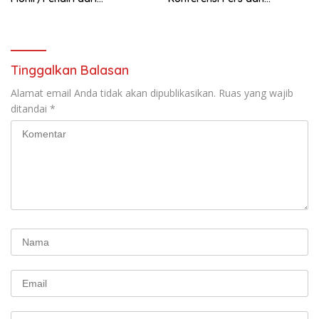
terbentuknya Gereja
Sarasehan: Menuntaskan
Protestan Soteria di
Perjuangan Koalisi Serikat
Indonesia Jemaat Pancaran
Pekerja–Partai Buruh untuk
Kasih Allah.
RUU Ketenagakerjaan Baru.
Tinggalkan Balasan
Alamat email Anda tidak akan dipublikasikan.
Ruas yang wajib
ditandai
*