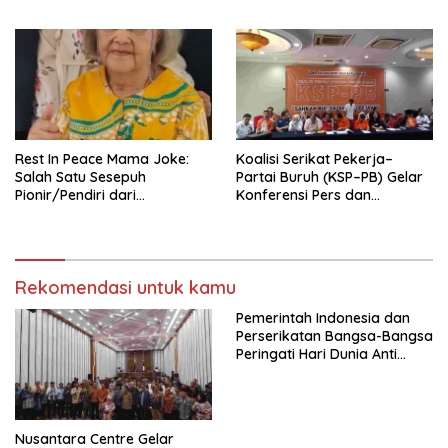
Pengurus Hasil Musyawarah
Nasional (Munas) Pertama,
Tema: “Penguatan dan
Pengembangan Organisasi
KBI yang Berbasis Riset di
seluruh Indonesia dan
Mancanegara”.
Rest In Peace Mama Joke:
Koalisi Serikat Pekerja–
Salah Satu Sesepuh
Partai Buruh (KSP–PB) Gelar
Pionir/Pendiri dari
Konferensi Pers dan
terbentuknya Gereja
Sarasehan: Menuntaskan
Protestan Soteria di
Perjuangan Koalisi Serikat
Indonesia Jemaat Pancaran
Pekerja–Partai Buruh untuk
Kasih Allah.
RUU Ketenagakerjaan Baru.
Rekomendasi untuk kamu
Pemerintah Indonesia dan
Perserikatan Bangsa-Bangsa
Peringati Hari Dunia Anti
Perdagangan Orang 2026
dengan Komitmen Baru
untuk Memberantas
Perdagangan Orang di Era
Nusantara Centre Gelar
Digital