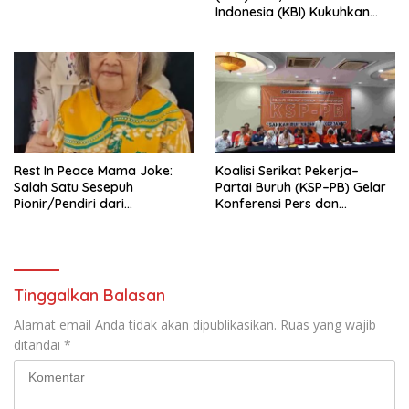
Indonesia (KBI) Kukuhkan
Pengurus Hasil Musyawarah
Nasional (Munas) Pertama,
Tema: “Penguatan dan
Pengembangan Organisasi
KBI yang Berbasis Riset di
seluruh Indonesia dan
Mancanegara”.
Rest In Peace Mama Joke:
Koalisi Serikat Pekerja–
Salah Satu Sesepuh
Partai Buruh (KSP–PB) Gelar
Pionir/Pendiri dari
Konferensi Pers dan
terbentuknya Gereja
Sarasehan: Menuntaskan
Protestan Soteria di
Perjuangan Koalisi Serikat
Indonesia Jemaat Pancaran
Pekerja–Partai Buruh untuk
Kasih Allah.
RUU Ketenagakerjaan Baru.
Tinggalkan Balasan
Alamat email Anda tidak akan dipublikasikan.
Ruas yang wajib
ditandai
*