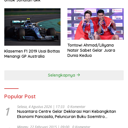
Tontowi Ahmad/Liliyana
Natsir Sabet Gelar Juara
Klasemen F1 2019 Usai Bottas
Dunia Kedua
Menangi GP Australia
Selengkapnya
Popular Post
1
Selasa, 4 Agustus 2026 | 17:33
0 Komentar
Nusantara Centre Gelar Deklarasi Hari Kebangkitan
Ekonomi Pancasila, Peluncuran Buku Soemitro
Djojohadikusumo Anti Penjajahan (Pergolakan
Ekonomi Politik Indonesia) & Simposium Nasional
Minggu, 22 Februari 2015 | 09:00
0 Komentar