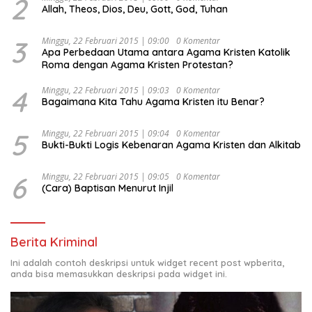
2
Allah, Theos, Dios, Deu, Gott, God, Tuhan
“Urgensi Undang-Undang Perekonomian Nasional dan
Kesejahteraan Sosial dalam Menata Bangsa Menuju
Indonesia Emas 2045”,
3
Minggu, 22 Februari 2015 | 09:00
0 Komentar
Apa Perbedaan Utama antara Agama Kristen Katolik
Roma dengan Agama Kristen Protestan?
4
Minggu, 22 Februari 2015 | 09:03
0 Komentar
Bagaimana Kita Tahu Agama Kristen itu Benar?
5
Minggu, 22 Februari 2015 | 09:04
0 Komentar
Bukti-Bukti Logis Kebenaran Agama Kristen dan Alkitab
6
Minggu, 22 Februari 2015 | 09:05
0 Komentar
(Cara) Baptisan Menurut Injil
Berita Kriminal
Ini adalah contoh deskripsi untuk widget recent post wpberita,
anda bisa memasukkan deskripsi pada widget ini.