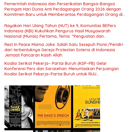
Simposium Nasional “Urgensi Undang-Undang Perekonomian
Pemerintah Indonesia dan Perserikatan Bangsa-Bangsa
Nasional dan Kesejahteraan Sosial dalam Menata Bangsa
Peringati Hari Dunia Anti Perdagangan Orang 2026 dengan
Menuju Indonesia Emas 2045”,
Komitmen Baru untuk Memberantas Perdagangan Orang di
Era Digital
Rayakan Hari Ulang Tahun (HUT) ke 9, Komunitas BEPers
Indonesia (KBI) Kukuhkan Pengurus Hasil Musyawarah
Nasional (Munas) Pertama, Tema: “Penguatan dan
Pengembangan Organisasi KBI yang Berbasis Riset di seluruh
Rest In Peace Mama Joke: Salah Satu Sesepuh Pionir/Pendiri
Indonesia dan Mancanegara”.
dari terbentuknya Gereja Protestan Soteria di Indonesia
Jemaat Pancaran Kasih Allah.
Koalisi Serikat Pekerja– Partai Buruh (KSP–PB) Gelar
Konferensi Pers dan Sarasehan: Menuntaskan Perjuangan
Koalisi Serikat Pekerja–Partai Buruh untuk RUU
Ketenagakerjaan Baru.