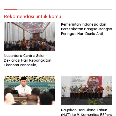
Protestan Soteria di
Perjuangan Koalisi Serikat
Indonesia Jemaat Pancaran
Pekerja–Partai Buruh untuk
Kasih Allah.
RUU Ketenagakerjaan Baru.
Rekomendasi untuk kamu
Pemerintah Indonesia dan
Perserikatan Bangsa-Bangsa
Peringati Hari Dunia Anti
Perdagangan Orang 2026
dengan Komitmen Baru
untuk Memberantas
Perdagangan Orang di Era
Nusantara Centre Gelar
Digital
Deklarasi Hari Kebangkitan
Ekonomi Pancasila,
Peluncuran Buku Soemitro
Djojohadikusumo Anti
Penjajahan (Pergolakan
Ekonomi Politik Indonesia) &
Simposium Nasional “Urgensi
Undang-Undang
Perekonomian Nasional dan
Kesejahteraan Sosial dalam
Menata Bangsa Menuju
Rayakan Hari Ulang Tahun
Indonesia Emas 2045”,
(HUT) ke 9, Komunitas BEPers