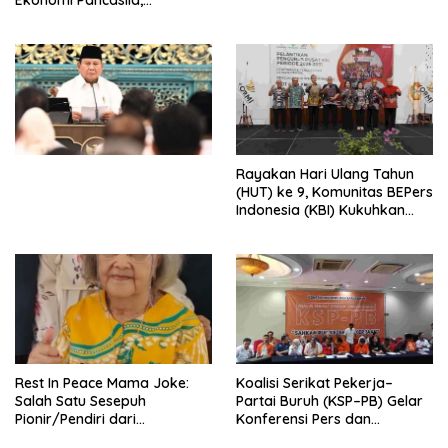
Peluncuran Buku Soemitro
Djojohadikusumo Anti
Penjajahan (Pergolakan
Ekonomi Politik Indonesia) &
Simposium Nasional “Urgensi
Undang-Undang
Perekonomian Nasional dan
Kesejahteraan Sosial dalam
Menata Bangsa Menuju
Rayakan Hari Ulang Tahun
Indonesia Emas 2045”,
(HUT) ke 9, Komunitas BEPers
Indonesia (KBI) Kukuhkan
Pengurus Hasil Musyawarah
Nasional (Munas) Pertama,
Tema: “Penguatan dan
Pengembangan Organisasi
KBI yang Berbasis Riset di
seluruh Indonesia dan
Mancanegara”.
Rest In Peace Mama Joke:
Koalisi Serikat Pekerja–
Salah Satu Sesepuh
Partai Buruh (KSP–PB) Gelar
Pionir/Pendiri dari
Konferensi Pers dan
terbentuknya Gereja
Sarasehan: Menuntaskan