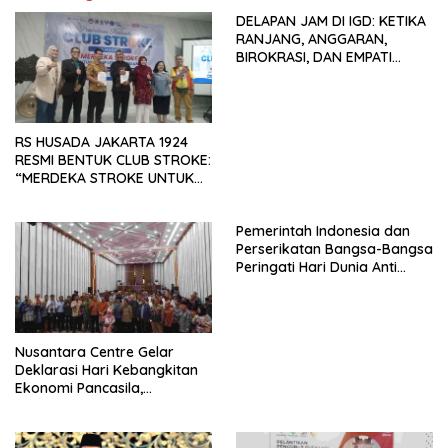
DELAPAN JAM DI IGD: KETIKA
RANJANG, ANGGARAN,
BIROKRASI, DAN EMPATI
SAMA-SAMA MENIPIS
RS HUSADA JAKARTA 1924
RESMI BENTUK CLUB STROKE:
“MERDEKA STROKE UNTUK
HIDUP LEBIH BERMAKNA”
Pemerintah Indonesia dan
Perserikatan Bangsa-Bangsa
Peringati Hari Dunia Anti
Perdagangan Orang 2026
dengan Komitmen Baru
untuk Memberantas
Perdagangan Orang di Era
Nusantara Centre Gelar
Digital
Deklarasi Hari Kebangkitan
Ekonomi Pancasila,
Peluncuran Buku Soemitro
Djojohadikusumo Anti
Penjajahan (Pergolakan