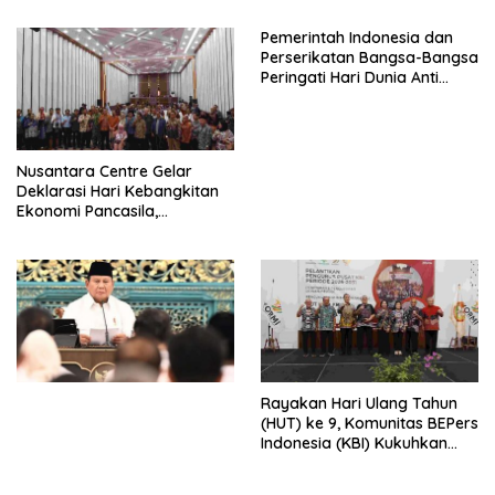
Pemerintah Indonesia dan
Perserikatan Bangsa-Bangsa
Peringati Hari Dunia Anti
Perdagangan Orang 2026
dengan Komitmen Baru
untuk Memberantas
Perdagangan Orang di Era
Nusantara Centre Gelar
Digital
Deklarasi Hari Kebangkitan
Ekonomi Pancasila,
Peluncuran Buku Soemitro
Djojohadikusumo Anti
Penjajahan (Pergolakan
Ekonomi Politik Indonesia) &
Simposium Nasional “Urgensi
Undang-Undang
Perekonomian Nasional dan
Kesejahteraan Sosial dalam
Menata Bangsa Menuju
Rayakan Hari Ulang Tahun
Indonesia Emas 2045”,
(HUT) ke 9, Komunitas BEPers
Indonesia (KBI) Kukuhkan
Pengurus Hasil Musyawarah
Nasional (Munas) Pertama,