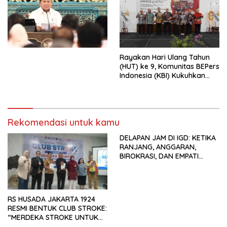
Ekonomi Politik Indonesia) &
Simposium Nasional “Urgensi
Undang-Undang
Perekonomian Nasional dan
Kesejahteraan Sosial dalam
Menata Bangsa Menuju
Rayakan Hari Ulang Tahun
Indonesia Emas 2045”,
(HUT) ke 9, Komunitas BEPers
Indonesia (KBI) Kukuhkan
Pengurus Hasil Musyawarah
Nasional (Munas) Pertama,
Tema: “Penguatan dan
Pengembangan Organisasi
Rekomendasi untuk kamu
KBI yang Berbasis Riset di
seluruh Indonesia dan
DELAPAN JAM DI IGD: KETIKA
Mancanegara”.
RANJANG, ANGGARAN,
BIROKRASI, DAN EMPATI
SAMA-SAMA MENIPIS
RS HUSADA JAKARTA 1924
RESMI BENTUK CLUB STROKE:
“MERDEKA STROKE UNTUK
HIDUP LEBIH BERMAKNA”