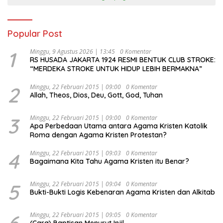
Popular Post
1
Minggu, 9 Agustus 2026 | 13:45
0 Komentar
RS HUSADA JAKARTA 1924 RESMI BENTUK CLUB STROKE:
“MERDEKA STROKE UNTUK HIDUP LEBIH BERMAKNA”
2
Minggu, 22 Februari 2015 | 09:00
0 Komentar
Allah, Theos, Dios, Deu, Gott, God, Tuhan
3
Minggu, 22 Februari 2015 | 09:00
0 Komentar
Apa Perbedaan Utama antara Agama Kristen Katolik
Roma dengan Agama Kristen Protestan?
4
Minggu, 22 Februari 2015 | 09:03
0 Komentar
Bagaimana Kita Tahu Agama Kristen itu Benar?
5
Minggu, 22 Februari 2015 | 09:04
0 Komentar
Bukti-Bukti Logis Kebenaran Agama Kristen dan Alkitab
6
Minggu, 22 Februari 2015 | 09:05
0 Komentar
(Cara) Baptisan Menurut Injil