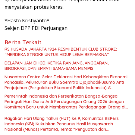
menyatakan protes keras.
*Hasto Kristiyanto*
Sekjen DPP PDI Perjuangan
Berita Terkait
RS HUSADA JAKARTA 1924 RESMI BENTUK CLUB STROKE:
“MERDEKA STROKE UNTUK HIDUP LEBIH BERMAKNA”
DELAPAN JAM DI IGD: KETIKA RANJANG, ANGGARAN,
BIROKRASI, DAN EMPATI SAMA-SAMA MENIPIS
Nusantara Centre Gelar Deklarasi Hari Kebangkitan Ekonomi
Pancasila, Peluncuran Buku Soemitro Djojohadikusumo Anti
Penjajahan (Pergolakan Ekonomi Politik Indonesia) &
Simposium Nasional “Urgensi Undang-Undang Perekonomian
Pemerintah Indonesia dan Perserikatan Bangsa-Bangsa
Nasional dan Kesejahteraan Sosial dalam Menata Bangsa
Peringati Hari Dunia Anti Perdagangan Orang 2026 dengan
Menuju Indonesia Emas 2045”,
Komitmen Baru untuk Memberantas Perdagangan Orang di
Era Digital
Rayakan Hari Ulang Tahun (HUT) ke 9, Komunitas BEPers
Indonesia (KBI) Kukuhkan Pengurus Hasil Musyawarah
Nasional (Munas) Pertama, Tema: “Penguatan dan
Pengembangan Organisasi KBI yang Berbasis Riset di seluruh