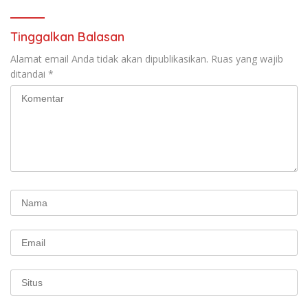
Tema: “Penguatan dan
Pengembangan Organisasi
KBI yang Berbasis Riset di
Tinggalkan Balasan
seluruh Indonesia dan
Mancanegara”.
Alamat email Anda tidak akan dipublikasikan.
Ruas yang wajib
ditandai
*