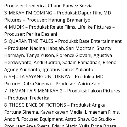
Produser: Frederica, Chand Parwez Servia
3. MEKAH I’M COMING – Produksi: Dapur Film, MD
Pictures – Produser: Hanung Bramantyo
4. MUDIK – Produksi: Relate Films, Lifelike Pictures –
Produser: Perlita Desiani
5. QUARANTINE TALES – Produksi: Base Entertainment
– Produser: Nadina Habsjah, Sari Mochtan, Shanty
Harmayn, Tanya Yuson, Florence Giovani, Agustiya
Herdwiyanto, Andi Budrah, Sadam Ramadhan, Rheno
Agung Yudhanto, Ignatius Dimas Yulianto
6. SEJUTA SAYANG UNTUKNYA – Produksi: MD
Pictures, Citra Sinema – Produser: Zairin Zain
7. TEMAN TAPI MENIKAH 2 – Produksi: Falcon Pictures
– Produser: Frederica
8. THE SCIENCE OF FICTIONS – Produksi: Angka
Fortuna Sinema, Kawankawan Media, Limaenam Films,
Andolfi, Focused Equipment, Astro Shaw, Go Studio –
Produser: Arya Sweta, Edwin Nazir, Yulia Evina Bhara,