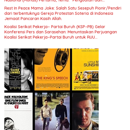
Pengembangan Organisasi KBI yang Berbasis Riset di seluruh
Rest In Peace Mama Joke: Salah Satu Sesepuh Pionir/Pendiri
Indonesia dan Mancanegara”.
dari terbentuknya Gereja Protestan Soteria di Indonesia
Jemaat Pancaran Kasih Allah.
Koalisi Serikat Pekerja– Partai Buruh (KSP–PB) Gelar
Konferensi Pers dan Sarasehan: Menuntaskan Perjuangan
Koalisi Serikat Pekerja–Partai Buruh untuk RUU
Ketenagakerjaan Baru.