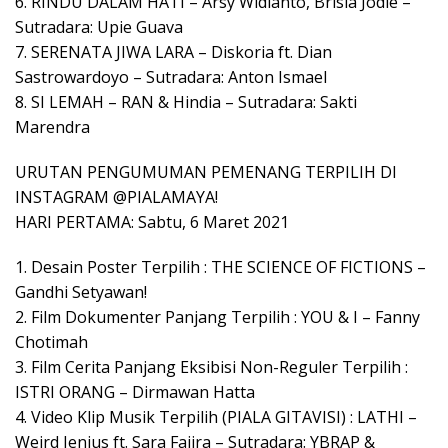
6. RINDU DALAM HATI – Arsy Widianto, Brisia Jodie –
Sutradara: Upie Guava
7. SERENATA JIWA LARA – Diskoria ft. Dian
Sastrowardoyo – Sutradara: Anton Ismael
8. SI LEMAH – RAN & Hindia – Sutradara: Sakti
Marendra
URUTAN PENGUMUMAN PEMENANG TERPILIH DI
INSTAGRAM @PIALAMAYA!
HARI PERTAMA: Sabtu, 6 Maret 2021
1. Desain Poster Terpilih : THE SCIENCE OF FICTIONS –
Gandhi Setyawan!
2. Film Dokumenter Panjang Terpilih : YOU & I – Fanny
Chotimah
3. Film Cerita Panjang Eksibisi Non-Reguler Terpilih :
ISTRI ORANG – Dirmawan Hatta
4. Video Klip Musik Terpilih (PIALA GITAVISI) : LATHI –
Weird Jenius ft. Sara Fajira – Sutradara: YBRAP &