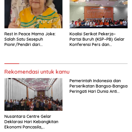
Pengembangan Organisasi
KBI yang Berbasis Riset di
seluruh Indonesia dan
Mancanegara”.
Rest In Peace Mama Joke:
Koalisi Serikat Pekerja–
Salah Satu Sesepuh
Partai Buruh (KSP–PB) Gelar
Pionir/Pendiri dari
Konferensi Pers dan
terbentuknya Gereja
Sarasehan: Menuntaskan
Protestan Soteria di
Perjuangan Koalisi Serikat
Indonesia Jemaat Pancaran
Pekerja–Partai Buruh untuk
Kasih Allah.
RUU Ketenagakerjaan Baru.
Rekomendasi untuk kamu
Pemerintah Indonesia dan
Perserikatan Bangsa-Bangsa
Peringati Hari Dunia Anti
Perdagangan Orang 2026
dengan Komitmen Baru
untuk Memberantas
Perdagangan Orang di Era
Nusantara Centre Gelar
Digital
Deklarasi Hari Kebangkitan
Ekonomi Pancasila,