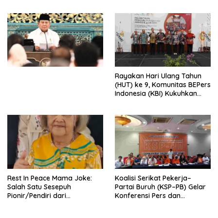
Peluncuran Buku Soemitro
Djojohadikusumo Anti
Penjajahan (Pergolakan
Ekonomi Politik Indonesia) &
Simposium Nasional “Urgensi
Undang-Undang
Perekonomian Nasional dan
Kesejahteraan Sosial dalam
Menata Bangsa Menuju
Rayakan Hari Ulang Tahun
Indonesia Emas 2045”,
(HUT) ke 9, Komunitas BEPers
Indonesia (KBI) Kukuhkan
Pengurus Hasil Musyawarah
Nasional (Munas) Pertama,
Tema: “Penguatan dan
Pengembangan Organisasi
KBI yang Berbasis Riset di
seluruh Indonesia dan
Mancanegara”.
Rest In Peace Mama Joke:
Koalisi Serikat Pekerja–
Salah Satu Sesepuh
Partai Buruh (KSP–PB) Gelar
Pionir/Pendiri dari
Konferensi Pers dan
terbentuknya Gereja
Sarasehan: Menuntaskan
Protestan Soteria di
Perjuangan Koalisi Serikat