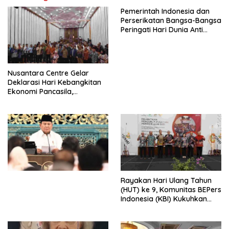
Pemerintah Indonesia dan
Perserikatan Bangsa-Bangsa
Peringati Hari Dunia Anti
Perdagangan Orang 2026
dengan Komitmen Baru
untuk Memberantas
Perdagangan Orang di Era
Nusantara Centre Gelar
Digital
Deklarasi Hari Kebangkitan
Ekonomi Pancasila,
Peluncuran Buku Soemitro
Djojohadikusumo Anti
Penjajahan (Pergolakan
Ekonomi Politik Indonesia) &
Simposium Nasional “Urgensi
Undang-Undang
Perekonomian Nasional dan
Kesejahteraan Sosial dalam
Menata Bangsa Menuju
Rayakan Hari Ulang Tahun
Indonesia Emas 2045”,
(HUT) ke 9, Komunitas BEPers
Indonesia (KBI) Kukuhkan
Pengurus Hasil Musyawarah
Nasional (Munas) Pertama,
Tema: “Penguatan dan