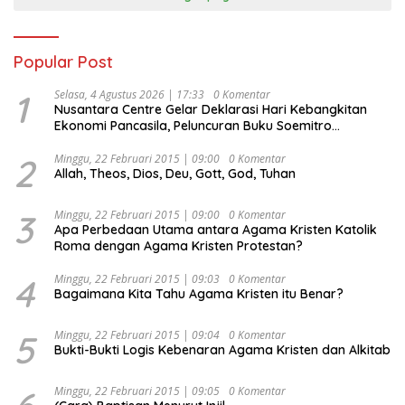
Popular Post
1
Selasa, 4 Agustus 2026 | 17:33
0 Komentar
Nusantara Centre Gelar Deklarasi Hari Kebangkitan
Ekonomi Pancasila, Peluncuran Buku Soemitro
Djojohadikusumo Anti Penjajahan (Pergolakan
Ekonomi Politik Indonesia) & Simposium Nasional
2
Minggu, 22 Februari 2015 | 09:00
0 Komentar
Allah, Theos, Dios, Deu, Gott, God, Tuhan
“Urgensi Undang-Undang Perekonomian Nasional dan
Kesejahteraan Sosial dalam Menata Bangsa Menuju
Indonesia Emas 2045”,
3
Minggu, 22 Februari 2015 | 09:00
0 Komentar
Apa Perbedaan Utama antara Agama Kristen Katolik
Roma dengan Agama Kristen Protestan?
4
Minggu, 22 Februari 2015 | 09:03
0 Komentar
Bagaimana Kita Tahu Agama Kristen itu Benar?
5
Minggu, 22 Februari 2015 | 09:04
0 Komentar
Bukti-Bukti Logis Kebenaran Agama Kristen dan Alkitab
Minggu, 22 Februari 2015 | 09:05
0 Komentar