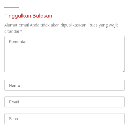
Indonesia Jemaat Pancaran
Pekerja–Partai Buruh untuk
Kasih Allah.
RUU Ketenagakerjaan Baru.
Tinggalkan Balasan
Alamat email Anda tidak akan dipublikasikan.
Ruas yang wajib
ditandai
*