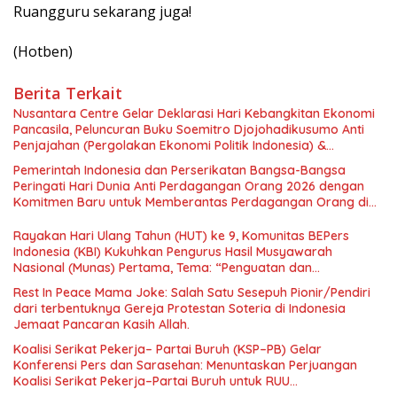
Ruangguru sekarang juga!
(Hotben)
Berita Terkait
Nusantara Centre Gelar Deklarasi Hari Kebangkitan Ekonomi
Pancasila, Peluncuran Buku Soemitro Djojohadikusumo Anti
Penjajahan (Pergolakan Ekonomi Politik Indonesia) &
Simposium Nasional “Urgensi Undang-Undang Perekonomian
Pemerintah Indonesia dan Perserikatan Bangsa-Bangsa
Nasional dan Kesejahteraan Sosial dalam Menata Bangsa
Peringati Hari Dunia Anti Perdagangan Orang 2026 dengan
Menuju Indonesia Emas 2045”,
Komitmen Baru untuk Memberantas Perdagangan Orang di
Era Digital
Rayakan Hari Ulang Tahun (HUT) ke 9, Komunitas BEPers
Indonesia (KBI) Kukuhkan Pengurus Hasil Musyawarah
Nasional (Munas) Pertama, Tema: “Penguatan dan
Pengembangan Organisasi KBI yang Berbasis Riset di seluruh
Rest In Peace Mama Joke: Salah Satu Sesepuh Pionir/Pendiri
Indonesia dan Mancanegara”.
dari terbentuknya Gereja Protestan Soteria di Indonesia
Jemaat Pancaran Kasih Allah.
Koalisi Serikat Pekerja– Partai Buruh (KSP–PB) Gelar
Konferensi Pers dan Sarasehan: Menuntaskan Perjuangan
Koalisi Serikat Pekerja–Partai Buruh untuk RUU