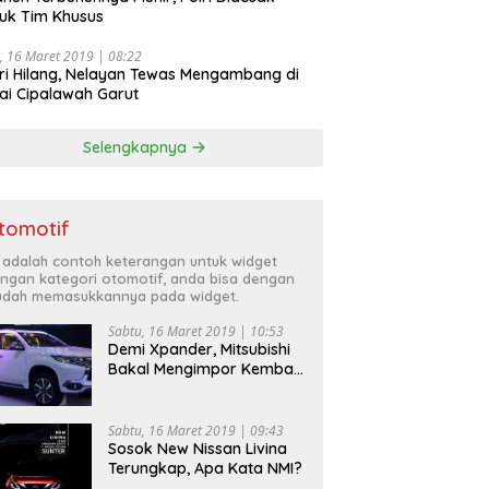
uk Tim Khusus
, 16 Maret 2019 | 08:22
ri Hilang, Nelayan Tewas Mengambang di
ai Cipalawah Garut
Selengkapnya
tomotif
i adalah contoh keterangan untuk widget
ngan kategori otomotif, anda bisa dengan
dah memasukkannya pada widget.
Sabtu, 16 Maret 2019 | 10:53
Demi Xpander, Mitsubishi
Bakal Mengimpor Kembali
Pajero Sport
Sabtu, 16 Maret 2019 | 09:43
Sosok New Nissan Livina
Terungkap, Apa Kata NMI?