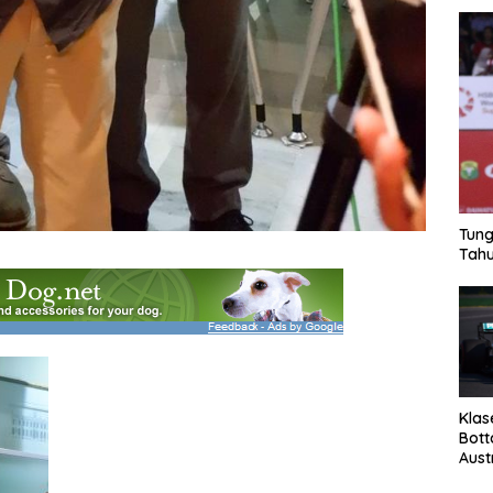
Tung
Tahu
Klas
Bott
Aust