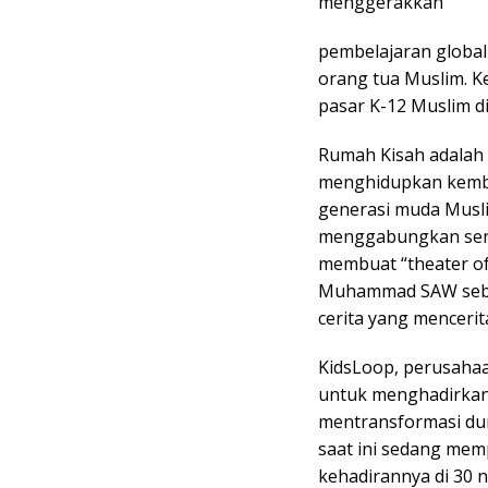
menggerakkan
pembelajaran global
orang tua Muslim. Ke
pasar K-12 Muslim di
Rumah Kisah adalah 
menghidupkan kembal
generasi muda Musl
menggabungkan seni,
membuat “theater of
Muhammad SAW sebag
cerita yang mencerit
KidsLoop, perusahaa
untuk menghadirkan 
mentransformasi dun
saat ini sedang mem
kehadirannya di 30 n