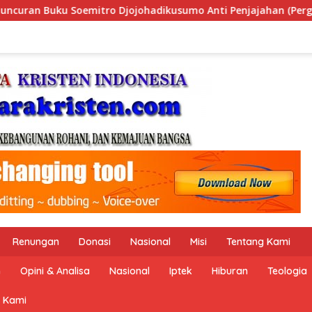
jajahan (Pergolakan Ekonomi Politik Indonesia) & Simposium N
Renungan
Donasi
Nasional
Misi
Tentang Kami
n
Opini & Analisa
Nasional
Iptek
Hiburan
Teologia
 Kami