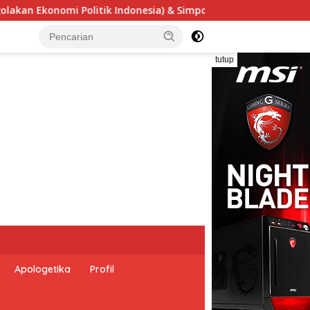
asional “Urgensi Undang-Undang Perekonomian Nasional dan Ke
tutup
Apologetika
Profil