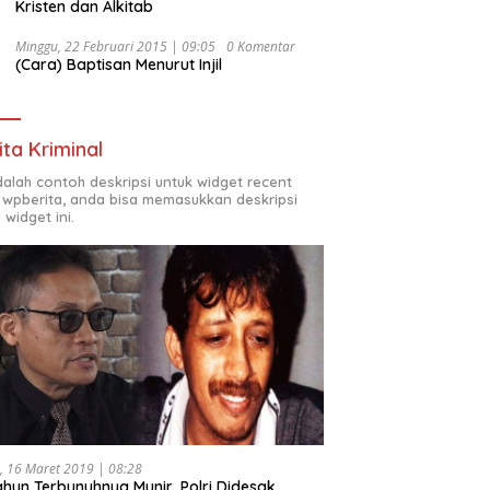
Kristen dan Alkitab
Minggu, 22 Februari 2015 | 09:05
0 Komentar
(Cara) Baptisan Menurut Injil
ita Kriminal
adalah contoh deskripsi untuk widget recent
 wpberita, anda bisa memasukkan deskripsi
 widget ini.
, 16 Maret 2019 | 08:28
ahun Terbunuhnya Munir, Polri Didesak