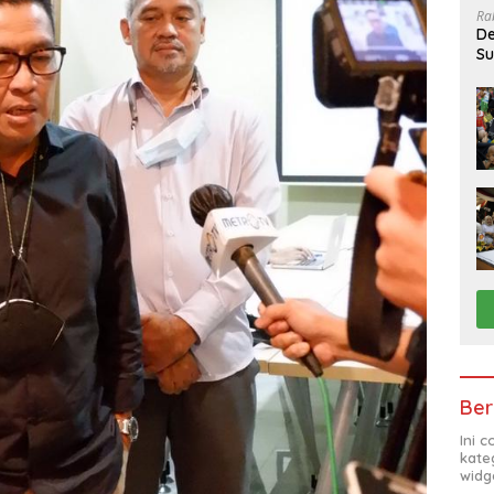
Ra
De
Su
Sa
Ber
Ini 
kate
widg