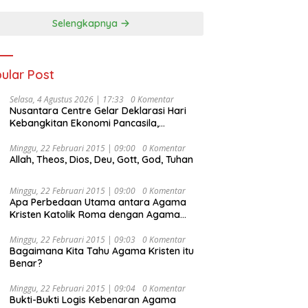
Selengkapnya
ular Post
Selasa, 4 Agustus 2026 | 17:33
0 Komentar
Nusantara Centre Gelar Deklarasi Hari
Kebangkitan Ekonomi Pancasila,
Peluncuran Buku Soemitro
Djojohadikusumo Anti Penjajahan
Minggu, 22 Februari 2015 | 09:00
0 Komentar
Allah, Theos, Dios, Deu, Gott, God, Tuhan
(Pergolakan Ekonomi Politik Indonesia) &
Simposium Nasional “Urgensi Undang-
Undang Perekonomian Nasional dan
Minggu, 22 Februari 2015 | 09:00
0 Komentar
Kesejahteraan Sosial dalam Menata
Apa Perbedaan Utama antara Agama
Bangsa Menuju Indonesia Emas 2045”,
Kristen Katolik Roma dengan Agama
Kristen Protestan?
Minggu, 22 Februari 2015 | 09:03
0 Komentar
Bagaimana Kita Tahu Agama Kristen itu
Benar?
Minggu, 22 Februari 2015 | 09:04
0 Komentar
Bukti-Bukti Logis Kebenaran Agama