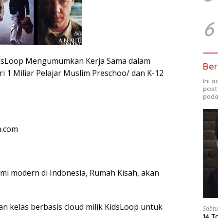
6
idsLoop Mengumumkan Kerja Sama dalam
Ber
i 1 Miliar Pelajar Muslim Preschoo/ dan K-12
Ini 
post
pada
n.com
ami modern di Indonesia, Rumah Kisah, akan
n kelas berbasis cloud milik KidsLoop untuk
Sabtu
14 T