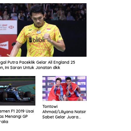
gal Putra Paceklik Gelar All England 25
n, Ini Saran Untuk Jonatan dkk
Tontowi
emen F1 2019 Usai
Ahmad/Liliyana Natsir
as Menangi GP
Sabet Gelar Juara
ralia
Dunia Kedua