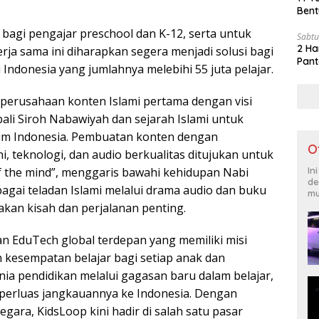
Bent
 bagi pengajar preschool dan K-12, serta untuk
Sabtu
2 Ha
rja sama ini diharapkan segera menjadi solusi bagi
Pant
 Indonesia yang jumlahnya melebihi 55 juta pelajar.
perusahaan konten Islami pertama dengan visi
i Siroh Nabawiyah dan sejarah Islami untuk
im Indonesia. Pembuatan konten dengan
O
 teknologi, dan audio berkualitas ditujukan untuk
 the mind”, menggaris bawahi kehidupan Nabi
In
de
ai teladan Islami melalui drama audio dan buku
mu
akan kisah dan perjalanan penting.
n EduTech global terdepan yang memiliki misi
kesempatan belajar bagi setiap anak dan
ia pendidikan melalui gagasan baru dalam belajar,
perluas jangkauannya ke Indonesia. Dengan
egara, KidsLoop kini hadir di salah satu pasar