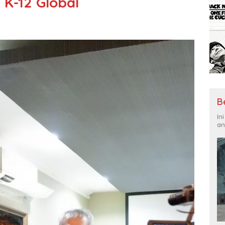
 K-12 Global
B
In
an