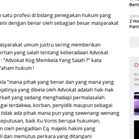
Bent
h satu profesi di bidang penegakan hukum yang
Sabtu
2 Ha
ami dengan benar oleh sebagian besar masyarakat
Pant
asyarakat umum justru sering memberikan
rtian yang salah tentang keberadaan Advokat
 “Advokat Kog Membela Yang Salah ?” kata
O
faham hukum !
In
de
ela “mana pihak yang benar dan yang mana yang
mu
sejatinya yang dibela oleh Advokat adalah hak-hak
erkait yang sedang menghadapi permalasalah
agai terdakwa, korban, penyidik maupun sebagai
 tidak ada pihak mana pun yang sewenang-wenang
eputusan, baik itu Vonis berupa hukuman,
oleh pengadilan Cq. majelis hakim yang
i dan memutus perkara yang ditangani