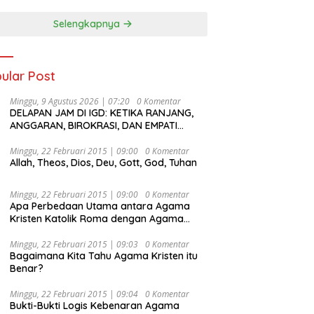
Selengkapnya
ular Post
Minggu, 9 Agustus 2026 | 07:20
0 Komentar
DELAPAN JAM DI IGD: KETIKA RANJANG,
ANGGARAN, BIROKRASI, DAN EMPATI
SAMA-SAMA MENIPIS
Minggu, 22 Februari 2015 | 09:00
0 Komentar
Allah, Theos, Dios, Deu, Gott, God, Tuhan
Minggu, 22 Februari 2015 | 09:00
0 Komentar
Apa Perbedaan Utama antara Agama
Kristen Katolik Roma dengan Agama
Kristen Protestan?
Minggu, 22 Februari 2015 | 09:03
0 Komentar
Bagaimana Kita Tahu Agama Kristen itu
Benar?
Minggu, 22 Februari 2015 | 09:04
0 Komentar
Bukti-Bukti Logis Kebenaran Agama