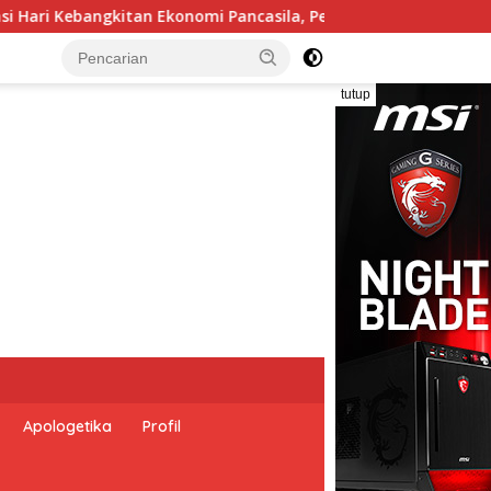
Buku Soemitro Djojohadikusumo Anti Penjajahan (Pergolakan E
tutup
Apologetika
Profil