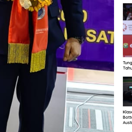
Tung
Tahu
Klas
Bott
Aust