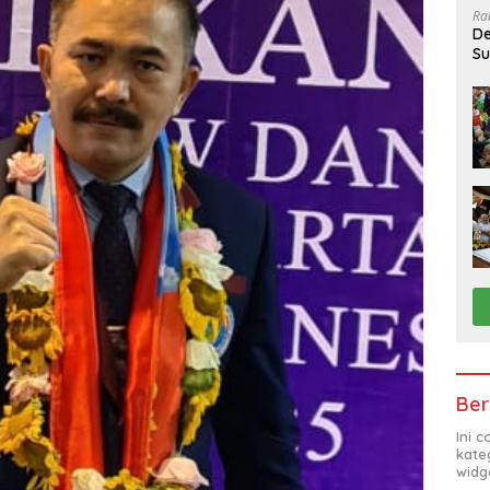
Ra
De
Su
Sa
Ber
Ini 
kate
widg