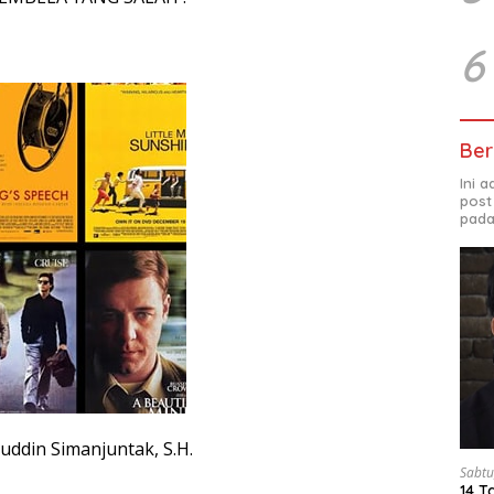
6
Ber
Ini 
post
pada
uddin Simanjuntak, S.H.
Sabtu
14 T