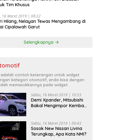
uk Tim Khusus
, 16 Maret 2019 | 08:22
ri Hilang, Nelayan Tewas Mengambang di
ai Cipalawah Garut
Selengkapnya
tomotif
i adalah contoh keterangan untuk widget
ngan kategori otomotif, anda bisa dengan
dah memasukkannya pada widget.
Sabtu, 16 Maret 2019 | 10:53
Demi Xpander, Mitsubishi
Bakal Mengimpor Kembali
Pajero Sport
Sabtu, 16 Maret 2019 | 09:43
Sosok New Nissan Livina
Terungkap, Apa Kata NMI?