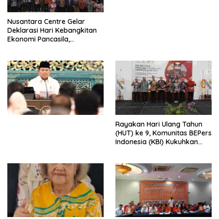
untuk Memberantas
Perdagangan Orang di Era
Nusantara Centre Gelar
Digital
Deklarasi Hari Kebangkitan
Ekonomi Pancasila,
Peluncuran Buku Soemitro
Djojohadikusumo Anti
Penjajahan (Pergolakan
Ekonomi Politik Indonesia) &
Simposium Nasional “Urgensi
Undang-Undang
Perekonomian Nasional dan
Kesejahteraan Sosial dalam
Menata Bangsa Menuju
Rayakan Hari Ulang Tahun
Indonesia Emas 2045”,
(HUT) ke 9, Komunitas BEPers
Indonesia (KBI) Kukuhkan
Pengurus Hasil Musyawarah
Nasional (Munas) Pertama,
Tema: “Penguatan dan
Pengembangan Organisasi
KBI yang Berbasis Riset di
seluruh Indonesia dan
Mancanegara”.