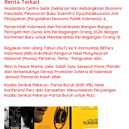
Berita Terkait
Nusantara Centre Gelar Deklarasi Hari Kebangkitan Ekonomi
Pancasila, Peluncuran Buku Soemitro Djojohadikusumo Anti
Penjajahan (Pergolakan Ekonomi Politik Indonesia) &
Simposium Nasional “Urgensi Undang-Undang Perekonomian
Pemerintah Indonesia dan Perserikatan Bangsa-Bangsa
Nasional dan Kesejahteraan Sosial dalam Menata Bangsa
Peringati Hari Dunia Anti Perdagangan Orang 2026 dengan
Menuju Indonesia Emas 2045”,
Komitmen Baru untuk Memberantas Perdagangan Orang di
Era Digital
Rayakan Hari Ulang Tahun (HUT) ke 9, Komunitas BEPers
Indonesia (KBI) Kukuhkan Pengurus Hasil Musyawarah
Nasional (Munas) Pertama, Tema: “Penguatan dan
Pengembangan Organisasi KBI yang Berbasis Riset di seluruh
Rest In Peace Mama Joke: Salah Satu Sesepuh Pionir/Pendiri
Indonesia dan Mancanegara”.
dari terbentuknya Gereja Protestan Soteria di Indonesia
Jemaat Pancaran Kasih Allah.
Koalisi Serikat Pekerja– Partai Buruh (KSP–PB) Gelar
Konferensi Pers dan Sarasehan: Menuntaskan Perjuangan
Koalisi Serikat Pekerja–Partai Buruh untuk RUU
Ketenagakerjaan Baru.