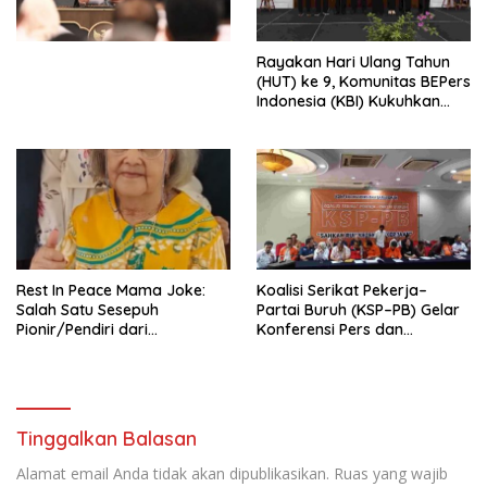
Perekonomian Nasional dan
Kesejahteraan Sosial dalam
Menata Bangsa Menuju
Rayakan Hari Ulang Tahun
Indonesia Emas 2045”,
(HUT) ke 9, Komunitas BEPers
Indonesia (KBI) Kukuhkan
Pengurus Hasil Musyawarah
Nasional (Munas) Pertama,
Tema: “Penguatan dan
Pengembangan Organisasi
KBI yang Berbasis Riset di
seluruh Indonesia dan
Mancanegara”.
Rest In Peace Mama Joke:
Koalisi Serikat Pekerja–
Salah Satu Sesepuh
Partai Buruh (KSP–PB) Gelar
Pionir/Pendiri dari
Konferensi Pers dan
terbentuknya Gereja
Sarasehan: Menuntaskan
Protestan Soteria di
Perjuangan Koalisi Serikat
Indonesia Jemaat Pancaran
Pekerja–Partai Buruh untuk
Kasih Allah.
RUU Ketenagakerjaan Baru.
Tinggalkan Balasan
Alamat email Anda tidak akan dipublikasikan.
Ruas yang wajib