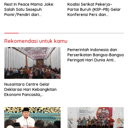
Rest In Peace Mama Joke:
Koalisi Serikat Pekerja–
Salah Satu Sesepuh
Partai Buruh (KSP–PB) Gelar
Pionir/Pendiri dari
Konferensi Pers dan
terbentuknya Gereja
Sarasehan: Menuntaskan
Protestan Soteria di
Perjuangan Koalisi Serikat
Indonesia Jemaat Pancaran
Pekerja–Partai Buruh untuk
Kasih Allah.
RUU Ketenagakerjaan Baru.
Rekomendasi untuk kamu
Pemerintah Indonesia dan
Perserikatan Bangsa-Bangsa
Peringati Hari Dunia Anti
Perdagangan Orang 2026
dengan Komitmen Baru
untuk Memberantas
Perdagangan Orang di Era
Nusantara Centre Gelar
Digital
Deklarasi Hari Kebangkitan
Ekonomi Pancasila,
Peluncuran Buku Soemitro
Djojohadikusumo Anti
Penjajahan (Pergolakan
Ekonomi Politik Indonesia) &
Simposium Nasional “Urgensi
Undang-Undang