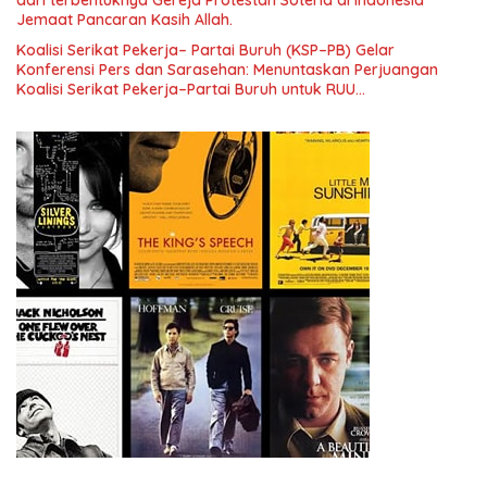
Jemaat Pancaran Kasih Allah.
Koalisi Serikat Pekerja– Partai Buruh (KSP–PB) Gelar
Konferensi Pers dan Sarasehan: Menuntaskan Perjuangan
Koalisi Serikat Pekerja–Partai Buruh untuk RUU
Ketenagakerjaan Baru.