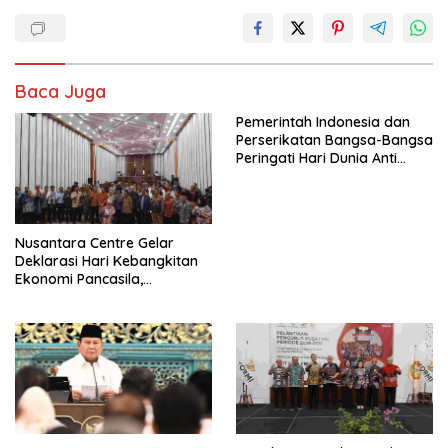
Baca Juga
Pemerintah Indonesia dan
Perserikatan Bangsa-Bangsa
Peringati Hari Dunia Anti
Perdagangan Orang 2026
dengan Komitmen Baru
untuk Memberantas
Perdagangan Orang di Era
Nusantara Centre Gelar
Digital
Deklarasi Hari Kebangkitan
Ekonomi Pancasila,
Peluncuran Buku Soemitro
Djojohadikusumo Anti
Penjajahan (Pergolakan
Ekonomi Politik Indonesia) &
Simposium Nasional “Urgensi
Undang-Undang
Perekonomian Nasional dan
Kesejahteraan Sosial dalam
Menata Bangsa Menuju