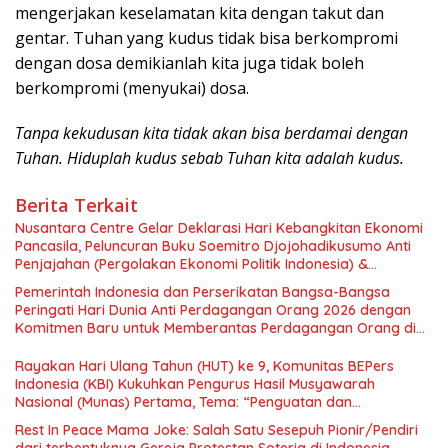
mengerjakan keselamatan kita dengan takut dan
gentar. Tuhan yang kudus tidak bisa berkompromi
dengan dosa demikianlah kita juga tidak boleh
berkompromi (menyukai) dosa.
Tanpa kekudusan kita tidak akan bisa berdamai dengan
Tuhan. Hiduplah kudus sebab Tuhan kita adalah kudus.
Berita Terkait
Nusantara Centre Gelar Deklarasi Hari Kebangkitan Ekonomi
Pancasila, Peluncuran Buku Soemitro Djojohadikusumo Anti
Penjajahan (Pergolakan Ekonomi Politik Indonesia) &
Simposium Nasional “Urgensi Undang-Undang Perekonomian
Pemerintah Indonesia dan Perserikatan Bangsa-Bangsa
Nasional dan Kesejahteraan Sosial dalam Menata Bangsa
Peringati Hari Dunia Anti Perdagangan Orang 2026 dengan
Menuju Indonesia Emas 2045”,
Komitmen Baru untuk Memberantas Perdagangan Orang di
Era Digital
Rayakan Hari Ulang Tahun (HUT) ke 9, Komunitas BEPers
Indonesia (KBI) Kukuhkan Pengurus Hasil Musyawarah
Nasional (Munas) Pertama, Tema: “Penguatan dan
Pengembangan Organisasi KBI yang Berbasis Riset di seluruh
Rest In Peace Mama Joke: Salah Satu Sesepuh Pionir/Pendiri
Indonesia dan Mancanegara”.
dari terbentuknya Gereja Protestan Soteria di Indonesia