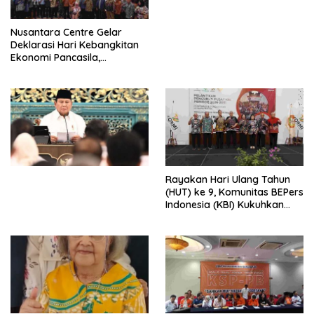
untuk Memberantas
Perdagangan Orang di Era
Nusantara Centre Gelar
Digital
Deklarasi Hari Kebangkitan
Ekonomi Pancasila,
Peluncuran Buku Soemitro
Djojohadikusumo Anti
Penjajahan (Pergolakan
Ekonomi Politik Indonesia) &
Simposium Nasional “Urgensi
Undang-Undang
Perekonomian Nasional dan
Kesejahteraan Sosial dalam
Menata Bangsa Menuju
Rayakan Hari Ulang Tahun
Indonesia Emas 2045”,
(HUT) ke 9, Komunitas BEPers
Indonesia (KBI) Kukuhkan
Pengurus Hasil Musyawarah
Nasional (Munas) Pertama,
Tema: “Penguatan dan
Pengembangan Organisasi
KBI yang Berbasis Riset di
seluruh Indonesia dan
Mancanegara”.