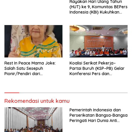
Rayakan Hari Ulang Tahun
Indonesia Emas 2045”,
(HUT) ke 9, Komunitas BEPers
Indonesia (KBI) Kukuhkan
Pengurus Hasil Musyawarah
Nasional (Munas) Pertama,
Tema: “Penguatan dan
Pengembangan Organisasi
KBI yang Berbasis Riset di
seluruh Indonesia dan
Mancanegara”.
Rest In Peace Mama Joke:
Koalisi Serikat Pekerja–
Salah Satu Sesepuh
Partai Buruh (KSP–PB) Gelar
Pionir/Pendiri dari
Konferensi Pers dan
terbentuknya Gereja
Sarasehan: Menuntaskan
Protestan Soteria di
Perjuangan Koalisi Serikat
Indonesia Jemaat Pancaran
Pekerja–Partai Buruh untuk
Kasih Allah.
RUU Ketenagakerjaan Baru.
Rekomendasi untuk kamu
Pemerintah Indonesia dan
Perserikatan Bangsa-Bangsa
Peringati Hari Dunia Anti
Perdagangan Orang 2026
dengan Komitmen Baru