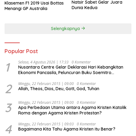
Natsir Sabet Gelar Juara
Klasemen F1 2019 Usai Bottas
Dunia Kedua
Menangi GP Australia
Selengkapnya
Popular Post
1
Selasa, 4 Agustus 2026 | 17:33
0 Komentar
Nusantara Centre Gelar Deklarasi Hari Kebangkitan
Ekonomi Pancasila, Peluncuran Buku Soemitro
Djojohadikusumo Anti Penjajahan (Pergolakan
Ekonomi Politik Indonesia) & Simposium Nasional
2
Minggu, 22 Februari 2015 | 09:00
0 Komentar
Allah, Theos, Dios, Deu, Gott, God, Tuhan
“Urgensi Undang-Undang Perekonomian Nasional dan
Kesejahteraan Sosial dalam Menata Bangsa Menuju
Indonesia Emas 2045”,
3
Minggu, 22 Februari 2015 | 09:00
0 Komentar
Apa Perbedaan Utama antara Agama Kristen Katolik
Roma dengan Agama Kristen Protestan?
4
Minggu, 22 Februari 2015 | 09:03
0 Komentar
Bagaimana Kita Tahu Agama Kristen itu Benar?