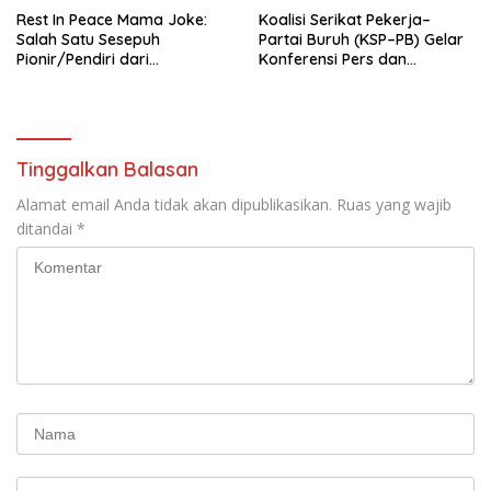
Rest In Peace Mama Joke:
Koalisi Serikat Pekerja–
Salah Satu Sesepuh
Partai Buruh (KSP–PB) Gelar
Pionir/Pendiri dari
Konferensi Pers dan
terbentuknya Gereja
Sarasehan: Menuntaskan
Protestan Soteria di
Perjuangan Koalisi Serikat
Indonesia Jemaat Pancaran
Pekerja–Partai Buruh untuk
Kasih Allah.
RUU Ketenagakerjaan Baru.
Tinggalkan Balasan
Alamat email Anda tidak akan dipublikasikan.
Ruas yang wajib
ditandai
*