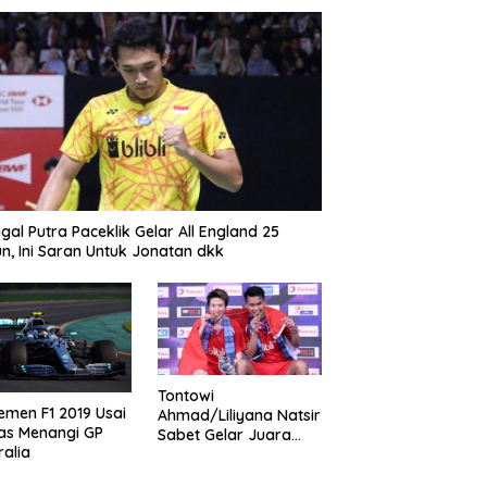
gal Putra Paceklik Gelar All England 25
n, Ini Saran Untuk Jonatan dkk
Tontowi
emen F1 2019 Usai
Ahmad/Liliyana Natsir
as Menangi GP
Sabet Gelar Juara
ralia
Dunia Kedua