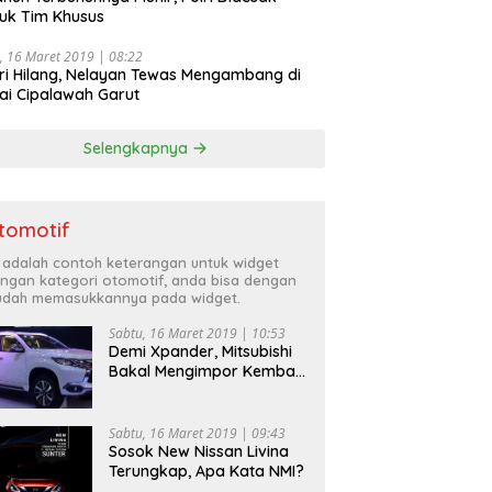
uk Tim Khusus
, 16 Maret 2019 | 08:22
ri Hilang, Nelayan Tewas Mengambang di
ai Cipalawah Garut
Selengkapnya
tomotif
i adalah contoh keterangan untuk widget
ngan kategori otomotif, anda bisa dengan
dah memasukkannya pada widget.
Sabtu, 16 Maret 2019 | 10:53
Demi Xpander, Mitsubishi
Bakal Mengimpor Kembali
Pajero Sport
Sabtu, 16 Maret 2019 | 09:43
Sosok New Nissan Livina
Terungkap, Apa Kata NMI?