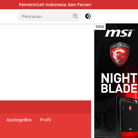
rikatan Bangsa-Bangsa Peringati Hari Dunia Anti Perdaganga
tutup
Apologetika
Profil