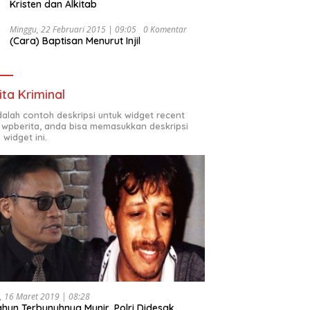
Kristen dan Alkitab
Minggu, 22 Februari 2015 | 09:05
0 Komentar
(Cara) Baptisan Menurut Injil
ita Kriminal
adalah contoh deskripsi untuk widget recent
 wpberita, anda bisa memasukkan deskripsi
 widget ini.
, 16 Maret 2019 | 08:28
ahun Terbunuhnya Munir, Polri Didesak