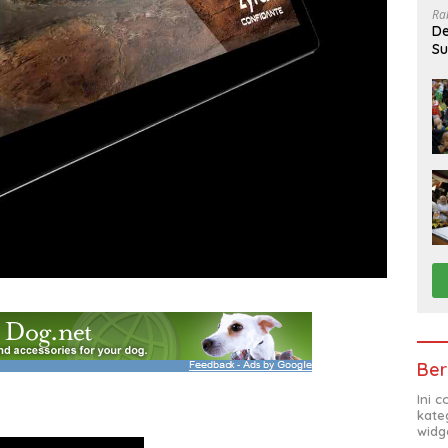
Ra
De
Su
Sa
Ber
Ini 
kate
widg