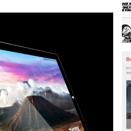
B
In
an