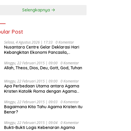
Selengkapnya
ular Post
Selasa, 4 Agustus 2026 | 17:33
0 Komentar
Nusantara Centre Gelar Deklarasi Hari
Kebangkitan Ekonomi Pancasila,
Peluncuran Buku Soemitro
Djojohadikusumo Anti Penjajahan
Minggu, 22 Februari 2015 | 09:00
0 Komentar
Allah, Theos, Dios, Deu, Gott, God, Tuhan
(Pergolakan Ekonomi Politik Indonesia) &
Simposium Nasional “Urgensi Undang-
Undang Perekonomian Nasional dan
Minggu, 22 Februari 2015 | 09:00
0 Komentar
Kesejahteraan Sosial dalam Menata
Apa Perbedaan Utama antara Agama
Bangsa Menuju Indonesia Emas 2045”,
Kristen Katolik Roma dengan Agama
Kristen Protestan?
Minggu, 22 Februari 2015 | 09:03
0 Komentar
Bagaimana Kita Tahu Agama Kristen itu
Benar?
Minggu, 22 Februari 2015 | 09:04
0 Komentar
Bukti-Bukti Logis Kebenaran Agama