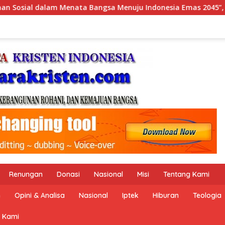
Indonesia Emas 2045”,
Pemerintah Indonesia dan Perse
Renungan
Donasi
Nasional
Misi
Tentang Kami
n
Opini & Analisa
Nasional
Iptek
Hiburan
Teologia
 Kami