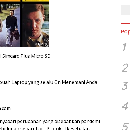
Pop
1
1 Simcard Plus Micro SD
2
3
ebuah Laptop yang selalu On Menemani Anda
4
n.com
enyadari perubahan yang disebabkan pandemi
5
ehidupan sehari-hari. Protokol kesehatan