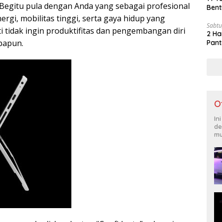
 Begitu pula dengan Anda yang sebagai profesional
Bent
gi, mobilitas tinggi, serta gaya hidup yang
Sabtu
i tidak ingin produktifitas dan pengembangan diri
2 Ha
apapun.
Pant
O
In
de
mu