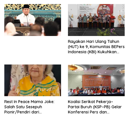
Djojohadikusumo Anti
Penjajahan (Pergolakan
Ekonomi Politik Indonesia) &
Simposium Nasional “Urgensi
Undang-Undang
Perekonomian Nasional dan
Kesejahteraan Sosial dalam
Menata Bangsa Menuju
Rayakan Hari Ulang Tahun
Indonesia Emas 2045”,
(HUT) ke 9, Komunitas BEPers
Indonesia (KBI) Kukuhkan
Pengurus Hasil Musyawarah
Nasional (Munas) Pertama,
Tema: “Penguatan dan
Pengembangan Organisasi
KBI yang Berbasis Riset di
seluruh Indonesia dan
Mancanegara”.
Rest In Peace Mama Joke:
Koalisi Serikat Pekerja–
Salah Satu Sesepuh
Partai Buruh (KSP–PB) Gelar
Pionir/Pendiri dari
Konferensi Pers dan
terbentuknya Gereja
Sarasehan: Menuntaskan
Protestan Soteria di
Perjuangan Koalisi Serikat
Indonesia Jemaat Pancaran
Pekerja–Partai Buruh untuk