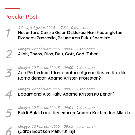
Popular Post
1
Selasa, 4 Agustus 2026 | 17:33
0 Komentar
Nusantara Centre Gelar Deklarasi Hari Kebangkitan
Ekonomi Pancasila, Peluncuran Buku Soemitro
Djojohadikusumo Anti Penjajahan (Pergolakan
Ekonomi Politik Indonesia) & Simposium Nasional
2
Minggu, 22 Februari 2015 | 09:00
0 Komentar
Allah, Theos, Dios, Deu, Gott, God, Tuhan
“Urgensi Undang-Undang Perekonomian Nasional dan
Kesejahteraan Sosial dalam Menata Bangsa Menuju
Indonesia Emas 2045”,
3
Minggu, 22 Februari 2015 | 09:00
0 Komentar
Apa Perbedaan Utama antara Agama Kristen Katolik
Roma dengan Agama Kristen Protestan?
4
Minggu, 22 Februari 2015 | 09:03
0 Komentar
Bagaimana Kita Tahu Agama Kristen itu Benar?
5
Minggu, 22 Februari 2015 | 09:04
0 Komentar
Bukti-Bukti Logis Kebenaran Agama Kristen dan Alkitab
6
Minggu, 22 Februari 2015 | 09:05
0 Komentar
(Cara) Baptisan Menurut Injil