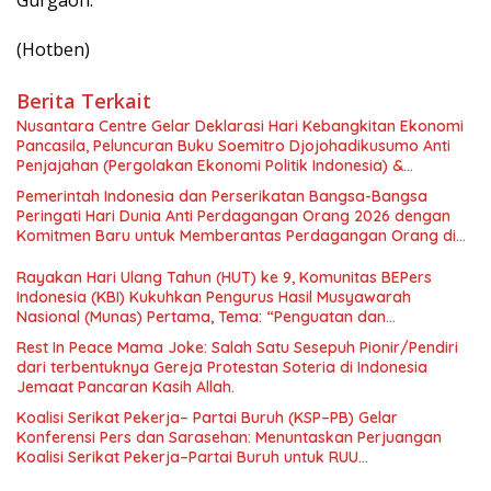
Gurgaon.
(Hotben)
Berita Terkait
Nusantara Centre Gelar Deklarasi Hari Kebangkitan Ekonomi
Pancasila, Peluncuran Buku Soemitro Djojohadikusumo Anti
Penjajahan (Pergolakan Ekonomi Politik Indonesia) &
Simposium Nasional “Urgensi Undang-Undang Perekonomian
Pemerintah Indonesia dan Perserikatan Bangsa-Bangsa
Nasional dan Kesejahteraan Sosial dalam Menata Bangsa
Peringati Hari Dunia Anti Perdagangan Orang 2026 dengan
Menuju Indonesia Emas 2045”,
Komitmen Baru untuk Memberantas Perdagangan Orang di
Era Digital
Rayakan Hari Ulang Tahun (HUT) ke 9, Komunitas BEPers
Indonesia (KBI) Kukuhkan Pengurus Hasil Musyawarah
Nasional (Munas) Pertama, Tema: “Penguatan dan
Pengembangan Organisasi KBI yang Berbasis Riset di seluruh
Rest In Peace Mama Joke: Salah Satu Sesepuh Pionir/Pendiri
Indonesia dan Mancanegara”.
dari terbentuknya Gereja Protestan Soteria di Indonesia
Jemaat Pancaran Kasih Allah.
Koalisi Serikat Pekerja– Partai Buruh (KSP–PB) Gelar
Konferensi Pers dan Sarasehan: Menuntaskan Perjuangan
Koalisi Serikat Pekerja–Partai Buruh untuk RUU
Ketenagakerjaan Baru.