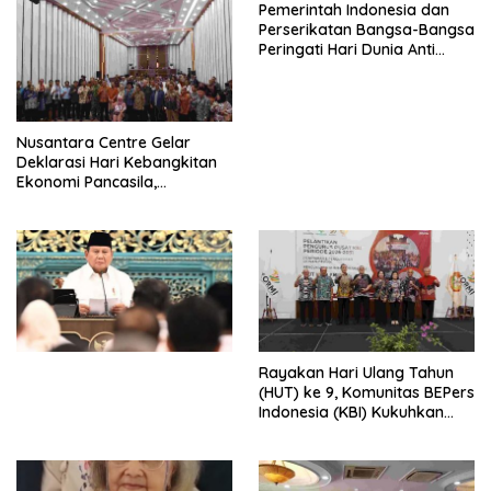
Pemerintah Indonesia dan
Perserikatan Bangsa-Bangsa
Peringati Hari Dunia Anti
Perdagangan Orang 2026
dengan Komitmen Baru
untuk Memberantas
Perdagangan Orang di Era
Nusantara Centre Gelar
Digital
Deklarasi Hari Kebangkitan
Ekonomi Pancasila,
Peluncuran Buku Soemitro
Djojohadikusumo Anti
Penjajahan (Pergolakan
Ekonomi Politik Indonesia) &
Simposium Nasional “Urgensi
Undang-Undang
Perekonomian Nasional dan
Kesejahteraan Sosial dalam
Menata Bangsa Menuju
Rayakan Hari Ulang Tahun
Indonesia Emas 2045”,
(HUT) ke 9, Komunitas BEPers
Indonesia (KBI) Kukuhkan
Pengurus Hasil Musyawarah
Nasional (Munas) Pertama,
Tema: “Penguatan dan