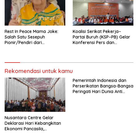
Pengembangan Organisasi
KBI yang Berbasis Riset di
seluruh Indonesia dan
Mancanegara”.
Rest In Peace Mama Joke:
Koalisi Serikat Pekerja–
Salah Satu Sesepuh
Partai Buruh (KSP–PB) Gelar
Pionir/Pendiri dari
Konferensi Pers dan
terbentuknya Gereja
Sarasehan: Menuntaskan
Protestan Soteria di
Perjuangan Koalisi Serikat
Indonesia Jemaat Pancaran
Pekerja–Partai Buruh untuk
Kasih Allah.
RUU Ketenagakerjaan Baru.
Rekomendasi untuk kamu
Pemerintah Indonesia dan
Perserikatan Bangsa-Bangsa
Peringati Hari Dunia Anti
Perdagangan Orang 2026
dengan Komitmen Baru
untuk Memberantas
Perdagangan Orang di Era
Nusantara Centre Gelar
Digital
Deklarasi Hari Kebangkitan
Ekonomi Pancasila,
Peluncuran Buku Soemitro