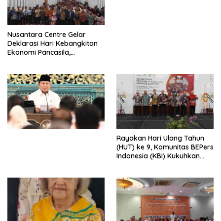
Perdagangan Orang 2026
dengan Komitmen Baru
untuk Memberantas
Perdagangan Orang di Era
Nusantara Centre Gelar
Digital
Deklarasi Hari Kebangkitan
Ekonomi Pancasila,
Peluncuran Buku Soemitro
Djojohadikusumo Anti
Penjajahan (Pergolakan
Ekonomi Politik Indonesia) &
Simposium Nasional “Urgensi
Undang-Undang
Perekonomian Nasional dan
Kesejahteraan Sosial dalam
Menata Bangsa Menuju
Rayakan Hari Ulang Tahun
Indonesia Emas 2045”,
(HUT) ke 9, Komunitas BEPers
Indonesia (KBI) Kukuhkan
Pengurus Hasil Musyawarah
Nasional (Munas) Pertama,
Tema: “Penguatan dan
Pengembangan Organisasi
KBI yang Berbasis Riset di
seluruh Indonesia dan
Mancanegara”.