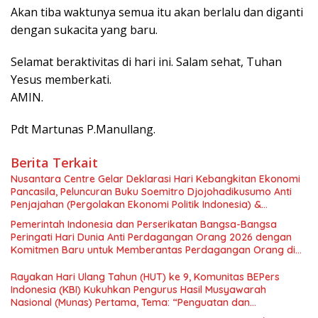
Akan tiba waktunya semua itu akan berlalu dan diganti
dengan sukacita yang baru.
Selamat beraktivitas di hari ini. Salam sehat, Tuhan
Yesus memberkati.
AMIN.
Pdt Martunas P.Manullang.
Berita Terkait
Nusantara Centre Gelar Deklarasi Hari Kebangkitan Ekonomi
Pancasila, Peluncuran Buku Soemitro Djojohadikusumo Anti
Penjajahan (Pergolakan Ekonomi Politik Indonesia) &
Simposium Nasional “Urgensi Undang-Undang Perekonomian
Pemerintah Indonesia dan Perserikatan Bangsa-Bangsa
Nasional dan Kesejahteraan Sosial dalam Menata Bangsa
Peringati Hari Dunia Anti Perdagangan Orang 2026 dengan
Menuju Indonesia Emas 2045”,
Komitmen Baru untuk Memberantas Perdagangan Orang di
Era Digital
Rayakan Hari Ulang Tahun (HUT) ke 9, Komunitas BEPers
Indonesia (KBI) Kukuhkan Pengurus Hasil Musyawarah
Nasional (Munas) Pertama, Tema: “Penguatan dan
Pengembangan Organisasi KBI yang Berbasis Riset di seluruh