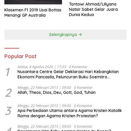
Tontowi Ahmad/Liliyana
Natsir Sabet Gelar Juara
Klasemen F1 2019 Usai Bottas
Dunia Kedua
Menangi GP Australia
Selengkapnya
Popular Post
1
Selasa, 4 Agustus 2026 | 17:33
0 Komentar
Nusantara Centre Gelar Deklarasi Hari Kebangkitan
Ekonomi Pancasila, Peluncuran Buku Soemitro
Djojohadikusumo Anti Penjajahan (Pergolakan
Ekonomi Politik Indonesia) & Simposium Nasional
2
Minggu, 22 Februari 2015 | 09:00
0 Komentar
Allah, Theos, Dios, Deu, Gott, God, Tuhan
“Urgensi Undang-Undang Perekonomian Nasional dan
Kesejahteraan Sosial dalam Menata Bangsa Menuju
Indonesia Emas 2045”,
3
Minggu, 22 Februari 2015 | 09:00
0 Komentar
Apa Perbedaan Utama antara Agama Kristen Katolik
Roma dengan Agama Kristen Protestan?
Minggu, 22 Februari 2015 | 09:03
0 Komentar