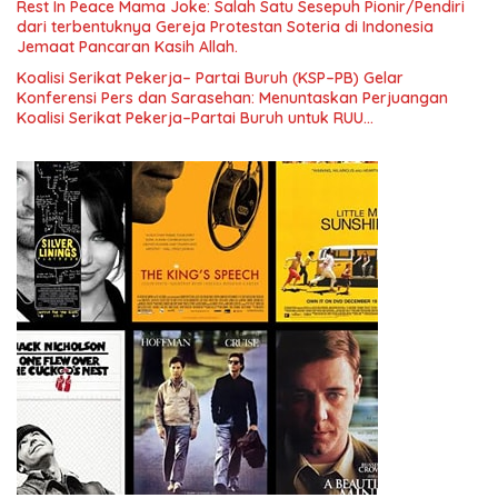
Rest In Peace Mama Joke: Salah Satu Sesepuh Pionir/Pendiri
Indonesia dan Mancanegara”.
dari terbentuknya Gereja Protestan Soteria di Indonesia
Jemaat Pancaran Kasih Allah.
Koalisi Serikat Pekerja– Partai Buruh (KSP–PB) Gelar
Konferensi Pers dan Sarasehan: Menuntaskan Perjuangan
Koalisi Serikat Pekerja–Partai Buruh untuk RUU
Ketenagakerjaan Baru.