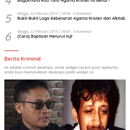
4
Bagaimana Kita Tahu Agama Kristen itu Benar?
5
Minggu, 22 Februari 2015 | 09:04
0 Komentar
Bukti-Bukti Logis Kebenaran Agama Kristen dan Alkitab
6
Minggu, 22 Februari 2015 | 09:05
0 Komentar
(Cara) Baptisan Menurut Injil
Berita Kriminal
Ini adalah contoh deskripsi untuk widget recent post wpberita,
anda bisa memasukkan deskripsi pada widget ini.