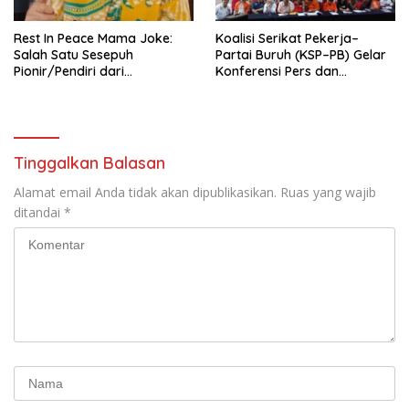
Rest In Peace Mama Joke:
Koalisi Serikat Pekerja–
Salah Satu Sesepuh
Partai Buruh (KSP–PB) Gelar
Pionir/Pendiri dari
Konferensi Pers dan
terbentuknya Gereja
Sarasehan: Menuntaskan
Protestan Soteria di
Perjuangan Koalisi Serikat
Indonesia Jemaat Pancaran
Pekerja–Partai Buruh untuk
Kasih Allah.
RUU Ketenagakerjaan Baru.
Tinggalkan Balasan
Alamat email Anda tidak akan dipublikasikan.
Ruas yang wajib
ditandai
*