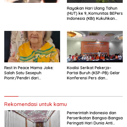
Menata Bangsa Menuju
Rayakan Hari Ulang Tahun
Indonesia Emas 2045”,
(HUT) ke 9, Komunitas BEPers
Indonesia (KBI) Kukuhkan
Pengurus Hasil Musyawarah
Nasional (Munas) Pertama,
Tema: “Penguatan dan
Pengembangan Organisasi
KBI yang Berbasis Riset di
seluruh Indonesia dan
Mancanegara”.
Rest In Peace Mama Joke:
Koalisi Serikat Pekerja–
Salah Satu Sesepuh
Partai Buruh (KSP–PB) Gelar
Pionir/Pendiri dari
Konferensi Pers dan
terbentuknya Gereja
Sarasehan: Menuntaskan
Protestan Soteria di
Perjuangan Koalisi Serikat
Indonesia Jemaat Pancaran
Pekerja–Partai Buruh untuk
Kasih Allah.
RUU Ketenagakerjaan Baru.
Rekomendasi untuk kamu
Pemerintah Indonesia dan
Perserikatan Bangsa-Bangsa
Peringati Hari Dunia Anti