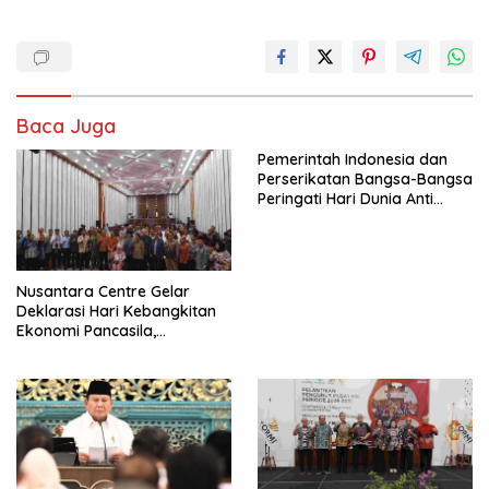
Baca Juga
Pemerintah Indonesia dan
Perserikatan Bangsa-Bangsa
Peringati Hari Dunia Anti
Perdagangan Orang 2026
dengan Komitmen Baru
untuk Memberantas
Perdagangan Orang di Era
Nusantara Centre Gelar
Digital
Deklarasi Hari Kebangkitan
Ekonomi Pancasila,
Peluncuran Buku Soemitro
Djojohadikusumo Anti
Penjajahan (Pergolakan
Ekonomi Politik Indonesia) &
Simposium Nasional “Urgensi
Undang-Undang
Perekonomian Nasional dan
Kesejahteraan Sosial dalam