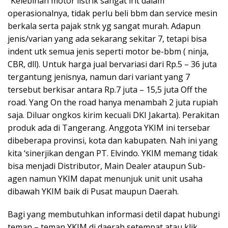
“Kelebihan motor listrik sangat irit dalam
operasionalnya, tidak perlu beli bbm dan service mesin
berkala serta pajak stnk yg sangat murah. Adapun
jenis/varian yang ada sekarang sekitar 7, tetapi bisa
indent utk semua jenis seperti motor be-bbm ( ninja,
CBR, dll). Untuk harga jual bervariasi dari Rp.5 – 36 juta
tergantung jenisnya, namun dari variant yang 7
tersebut berkisar antara Rp.7 juta – 15,5 juta Off the
road. Yang On the road hanya menambah 2 juta rupiah
saja. Diluar ongkos kirim kecuali DKI Jakarta). Perakitan
produk ada di Tangerang. Anggota YKIM ini tersebar
dibeberapa provinsi, kota dan kabupaten. Nah ini yang
kita ‘sinerjikan dengan PT. Elvindo. YKIM memang tidak
bisa menjadi Distributor, Main Dealer ataupun Sub-
agen namun YKIM dapat menunjuk unit unit usaha
dibawah YKIM baik di Pusat maupun Daerah.
Bagi yang membutuhkan informasi detil dapat hubungi
teman – teman YKIM di daerah setempat atau klik