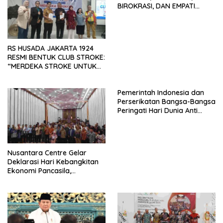
BIROKRASI, DAN EMPATI
SAMA-SAMA MENIPIS
RS HUSADA JAKARTA 1924
RESMI BENTUK CLUB STROKE:
“MERDEKA STROKE UNTUK
HIDUP LEBIH BERMAKNA”
Pemerintah Indonesia dan
Perserikatan Bangsa-Bangsa
Peringati Hari Dunia Anti
Perdagangan Orang 2026
dengan Komitmen Baru
untuk Memberantas
Perdagangan Orang di Era
Nusantara Centre Gelar
Digital
Deklarasi Hari Kebangkitan
Ekonomi Pancasila,
Peluncuran Buku Soemitro
Djojohadikusumo Anti
Penjajahan (Pergolakan
Ekonomi Politik Indonesia) &
Simposium Nasional “Urgensi