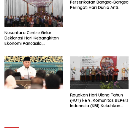
Perserikatan Bangsa-Bangsa
Peringati Hari Dunia Anti
Perdagangan Orang 2026
dengan Komitmen Baru
untuk Memberantas
Perdagangan Orang di Era
Nusantara Centre Gelar
Digital
Deklarasi Hari Kebangkitan
Ekonomi Pancasila,
Peluncuran Buku Soemitro
Djojohadikusumo Anti
Penjajahan (Pergolakan
Ekonomi Politik Indonesia) &
Simposium Nasional “Urgensi
Undang-Undang
Perekonomian Nasional dan
Kesejahteraan Sosial dalam
Menata Bangsa Menuju
Rayakan Hari Ulang Tahun
Indonesia Emas 2045”,
(HUT) ke 9, Komunitas BEPers
Indonesia (KBI) Kukuhkan
Pengurus Hasil Musyawarah
Nasional (Munas) Pertama,
Tema: “Penguatan dan
Pengembangan Organisasi
KBI yang Berbasis Riset di