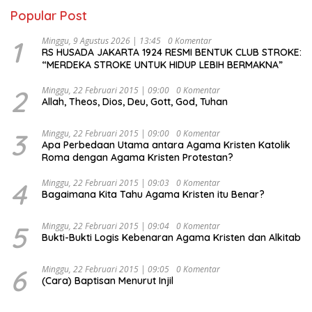
Popular Post
1
Minggu, 9 Agustus 2026 | 13:45
0 Komentar
RS HUSADA JAKARTA 1924 RESMI BENTUK CLUB STROKE:
“MERDEKA STROKE UNTUK HIDUP LEBIH BERMAKNA”
2
Minggu, 22 Februari 2015 | 09:00
0 Komentar
Allah, Theos, Dios, Deu, Gott, God, Tuhan
3
Minggu, 22 Februari 2015 | 09:00
0 Komentar
Apa Perbedaan Utama antara Agama Kristen Katolik
Roma dengan Agama Kristen Protestan?
4
Minggu, 22 Februari 2015 | 09:03
0 Komentar
Bagaimana Kita Tahu Agama Kristen itu Benar?
5
Minggu, 22 Februari 2015 | 09:04
0 Komentar
Bukti-Bukti Logis Kebenaran Agama Kristen dan Alkitab
6
Minggu, 22 Februari 2015 | 09:05
0 Komentar
(Cara) Baptisan Menurut Injil