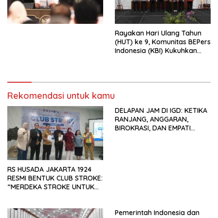
Undang-Undang
Perekonomian Nasional dan
Kesejahteraan Sosial dalam
Menata Bangsa Menuju
Rayakan Hari Ulang Tahun
Indonesia Emas 2045”,
(HUT) ke 9, Komunitas BEPers
Indonesia (KBI) Kukuhkan
Pengurus Hasil Musyawarah
Nasional (Munas) Pertama,
Tema: “Penguatan dan
Pengembangan Organisasi
Rekomendasi untuk kamu
KBI yang Berbasis Riset di
seluruh Indonesia dan
DELAPAN JAM DI IGD: KETIKA
Mancanegara”.
RANJANG, ANGGARAN,
BIROKRASI, DAN EMPATI
SAMA-SAMA MENIPIS
RS HUSADA JAKARTA 1924
RESMI BENTUK CLUB STROKE:
“MERDEKA STROKE UNTUK
HIDUP LEBIH BERMAKNA”
Pemerintah Indonesia dan