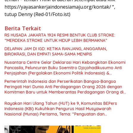
https://yayasankerjaindonesiamaju.org/kontak/ “,
tutup Denny (Red-01/Foto.ist)
Berita Terkait
RS HUSADA JAKARTA 1924 RESMI BENTUK CLUB STROKE:
“MERDEKA STROKE UNTUK HIDUP LEBIH BERMAKNA”
DELAPAN JAM DI IGD: KETIKA RANJANG, ANGGARAN,
BIROKRASI, DAN EMPATI SAMA-SAMA MENIPIS
Nusantara Centre Gelar Deklarasi Hari Kebangkitan Ekonomi
Pancasila, Peluncuran Buku Soemitro Djojohadikusumo Anti
Penjajahan (Pergolakan Ekonomi Politik Indonesia) &
Simposium Nasional “Urgensi Undang-Undang Perekonomian
Pemerintah Indonesia dan Perserikatan Bangsa-Bangsa
Nasional dan Kesejahteraan Sosial dalam Menata Bangsa
Peringati Hari Dunia Anti Perdagangan Orang 2026 dengan
Menuju Indonesia Emas 2045”,
Komitmen Baru untuk Memberantas Perdagangan Orang di
Era Digital
Rayakan Hari Ulang Tahun (HUT) ke 9, Komunitas BEPers
Indonesia (KBI) Kukuhkan Pengurus Hasil Musyawarah
Nasional (Munas) Pertama, Tema: “Penguatan dan
Pengembangan Organisasi KBI yang Berbasis Riset di seluruh
Indonesia dan Mancanegara”.