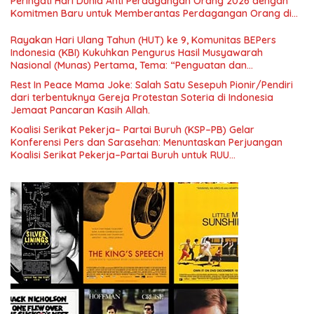
Peringati Hari Dunia Anti Perdagangan Orang 2026 dengan
Menuju Indonesia Emas 2045”,
Komitmen Baru untuk Memberantas Perdagangan Orang di
Era Digital
Rayakan Hari Ulang Tahun (HUT) ke 9, Komunitas BEPers
Indonesia (KBI) Kukuhkan Pengurus Hasil Musyawarah
Nasional (Munas) Pertama, Tema: “Penguatan dan
Pengembangan Organisasi KBI yang Berbasis Riset di seluruh
Rest In Peace Mama Joke: Salah Satu Sesepuh Pionir/Pendiri
Indonesia dan Mancanegara”.
dari terbentuknya Gereja Protestan Soteria di Indonesia
Jemaat Pancaran Kasih Allah.
Koalisi Serikat Pekerja– Partai Buruh (KSP–PB) Gelar
Konferensi Pers dan Sarasehan: Menuntaskan Perjuangan
Koalisi Serikat Pekerja–Partai Buruh untuk RUU
Ketenagakerjaan Baru.