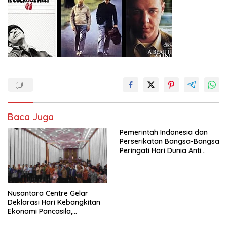
Baca Juga
Pemerintah Indonesia dan
Perserikatan Bangsa-Bangsa
Peringati Hari Dunia Anti
Perdagangan Orang 2026
dengan Komitmen Baru
untuk Memberantas
Perdagangan Orang di Era
Nusantara Centre Gelar
Digital
Deklarasi Hari Kebangkitan
Ekonomi Pancasila,
Peluncuran Buku Soemitro