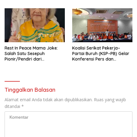
Pengurus Hasil Musyawarah
Nasional (Munas) Pertama,
Tema: “Penguatan dan
Pengembangan Organisasi
KBI yang Berbasis Riset di
seluruh Indonesia dan
Mancanegara”.
Rest In Peace Mama Joke:
Koalisi Serikat Pekerja–
Salah Satu Sesepuh
Partai Buruh (KSP–PB) Gelar
Pionir/Pendiri dari
Konferensi Pers dan
terbentuknya Gereja
Sarasehan: Menuntaskan
Protestan Soteria di
Perjuangan Koalisi Serikat
Indonesia Jemaat Pancaran
Pekerja–Partai Buruh untuk
Kasih Allah.
RUU Ketenagakerjaan Baru.
Tinggalkan Balasan
Alamat email Anda tidak akan dipublikasikan.
Ruas yang wajib
ditandai
*