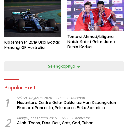
Tontowi Ahmad/Liliyana
Natsir Sabet Gelar Juara
Klasemen F1 2019 Usai Bottas
Dunia Kedua
Menangi GP Australia
Selengkapnya
Popular Post
1
Selasa, 4 Agustus 2026 | 17:33
0 Komentar
Nusantara Centre Gelar Deklarasi Hari Kebangkitan
Ekonomi Pancasila, Peluncuran Buku Soemitro
Djojohadikusumo Anti Penjajahan (Pergolakan
Ekonomi Politik Indonesia) & Simposium Nasional
2
Minggu, 22 Februari 2015 | 09:00
0 Komentar
Allah, Theos, Dios, Deu, Gott, God, Tuhan
“Urgensi Undang-Undang Perekonomian Nasional dan