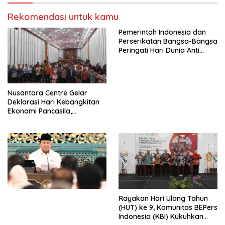
Kasih Allah.
RUU Ketenagakerjaan Baru.
Rekomendasi untuk kamu
Pemerintah Indonesia dan
Perserikatan Bangsa-Bangsa
Peringati Hari Dunia Anti
Perdagangan Orang 2026
dengan Komitmen Baru
untuk Memberantas
Perdagangan Orang di Era
Nusantara Centre Gelar
Digital
Deklarasi Hari Kebangkitan
Ekonomi Pancasila,
Peluncuran Buku Soemitro
Djojohadikusumo Anti
Penjajahan (Pergolakan
Ekonomi Politik Indonesia) &
Simposium Nasional “Urgensi
Undang-Undang
Perekonomian Nasional dan
Kesejahteraan Sosial dalam
Menata Bangsa Menuju
Rayakan Hari Ulang Tahun
Indonesia Emas 2045”,
(HUT) ke 9, Komunitas BEPers
Indonesia (KBI) Kukuhkan