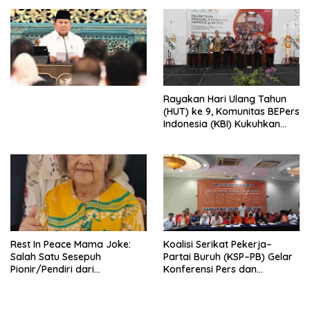
Djojohadikusumo Anti
Penjajahan (Pergolakan
Ekonomi Politik Indonesia) &
Simposium Nasional “Urgensi
Undang-Undang
Perekonomian Nasional dan
Kesejahteraan Sosial dalam
Menata Bangsa Menuju
Rayakan Hari Ulang Tahun
Indonesia Emas 2045”,
(HUT) ke 9, Komunitas BEPers
Indonesia (KBI) Kukuhkan
Pengurus Hasil Musyawarah
Nasional (Munas) Pertama,
Tema: “Penguatan dan
Pengembangan Organisasi
KBI yang Berbasis Riset di
seluruh Indonesia dan
Mancanegara”.
Rest In Peace Mama Joke:
Koalisi Serikat Pekerja–
Salah Satu Sesepuh
Partai Buruh (KSP–PB) Gelar
Pionir/Pendiri dari
Konferensi Pers dan
terbentuknya Gereja
Sarasehan: Menuntaskan
Protestan Soteria di
Perjuangan Koalisi Serikat
Indonesia Jemaat Pancaran
Pekerja–Partai Buruh untuk