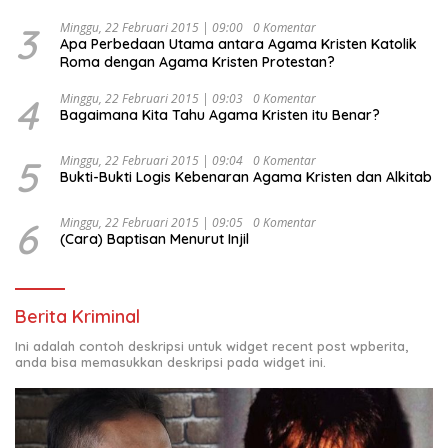
Kesejahteraan Sosial dalam Menata Bangsa Menuju
Indonesia Emas 2045”,
3
Minggu, 22 Februari 2015 | 09:00
0 Komentar
Apa Perbedaan Utama antara Agama Kristen Katolik
Roma dengan Agama Kristen Protestan?
4
Minggu, 22 Februari 2015 | 09:03
0 Komentar
Bagaimana Kita Tahu Agama Kristen itu Benar?
5
Minggu, 22 Februari 2015 | 09:04
0 Komentar
Bukti-Bukti Logis Kebenaran Agama Kristen dan Alkitab
6
Minggu, 22 Februari 2015 | 09:05
0 Komentar
(Cara) Baptisan Menurut Injil
Berita Kriminal
Ini adalah contoh deskripsi untuk widget recent post wpberita,
anda bisa memasukkan deskripsi pada widget ini.