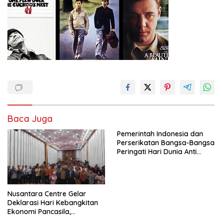
Baca Juga
Pemerintah Indonesia dan
Perserikatan Bangsa-Bangsa
Peringati Hari Dunia Anti
Perdagangan Orang 2026
dengan Komitmen Baru
untuk Memberantas
Perdagangan Orang di Era
Nusantara Centre Gelar
Digital
Deklarasi Hari Kebangkitan
Ekonomi Pancasila,
Peluncuran Buku Soemitro