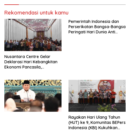
Indonesia Jemaat Pancaran
Pekerja–Partai Buruh untuk
Kasih Allah.
RUU Ketenagakerjaan Baru.
Rekomendasi untuk kamu
Pemerintah Indonesia dan
Perserikatan Bangsa-Bangsa
Peringati Hari Dunia Anti
Perdagangan Orang 2026
dengan Komitmen Baru
untuk Memberantas
Perdagangan Orang di Era
Nusantara Centre Gelar
Digital
Deklarasi Hari Kebangkitan
Ekonomi Pancasila,
Peluncuran Buku Soemitro
Djojohadikusumo Anti
Penjajahan (Pergolakan
Ekonomi Politik Indonesia) &
Simposium Nasional “Urgensi
Undang-Undang
Perekonomian Nasional dan
Kesejahteraan Sosial dalam
Menata Bangsa Menuju
Rayakan Hari Ulang Tahun
Indonesia Emas 2045”,
(HUT) ke 9, Komunitas BEPers
Indonesia (KBI) Kukuhkan