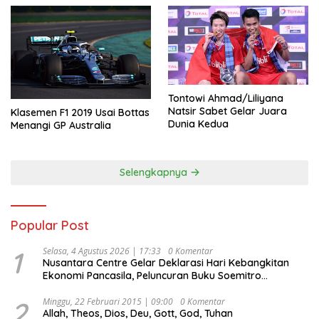
Tontowi Ahmad/Liliyana
Natsir Sabet Gelar Juara
Klasemen F1 2019 Usai Bottas
Dunia Kedua
Menangi GP Australia
Selengkapnya
Popular Post
1
Selasa, 4 Agustus 2026 | 17:33
0 Komentar
Nusantara Centre Gelar Deklarasi Hari Kebangkitan
Ekonomi Pancasila, Peluncuran Buku Soemitro
Djojohadikusumo Anti Penjajahan (Pergolakan
Ekonomi Politik Indonesia) & Simposium Nasional
2
Minggu, 22 Februari 2015 | 09:00
0 Komentar
Allah, Theos, Dios, Deu, Gott, God, Tuhan
“Urgensi Undang-Undang Perekonomian Nasional dan