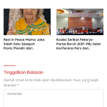
Pengurus Hasil Musyawarah
Nasional (Munas) Pertama,
Tema: “Penguatan dan
Pengembangan Organisasi
KBI yang Berbasis Riset di
seluruh Indonesia dan
Mancanegara”.
Rest In Peace Mama Joke:
Koalisi Serikat Pekerja–
Salah Satu Sesepuh
Partai Buruh (KSP–PB) Gelar
Pionir/Pendiri dari
Konferensi Pers dan
terbentuknya Gereja
Sarasehan: Menuntaskan
Protestan Soteria di
Perjuangan Koalisi Serikat
Indonesia Jemaat Pancaran
Pekerja–Partai Buruh untuk
Kasih Allah.
RUU Ketenagakerjaan Baru.
Tinggalkan Balasan
Alamat email Anda tidak akan dipublikasikan.
Ruas yang wajib
ditandai
*