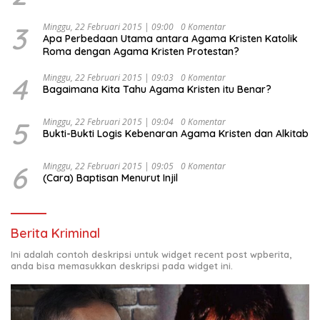
Kesejahteraan Sosial dalam Menata Bangsa Menuju
Indonesia Emas 2045”,
3
Minggu, 22 Februari 2015 | 09:00
0 Komentar
Apa Perbedaan Utama antara Agama Kristen Katolik
Roma dengan Agama Kristen Protestan?
4
Minggu, 22 Februari 2015 | 09:03
0 Komentar
Bagaimana Kita Tahu Agama Kristen itu Benar?
5
Minggu, 22 Februari 2015 | 09:04
0 Komentar
Bukti-Bukti Logis Kebenaran Agama Kristen dan Alkitab
6
Minggu, 22 Februari 2015 | 09:05
0 Komentar
(Cara) Baptisan Menurut Injil
Berita Kriminal
Ini adalah contoh deskripsi untuk widget recent post wpberita,
anda bisa memasukkan deskripsi pada widget ini.