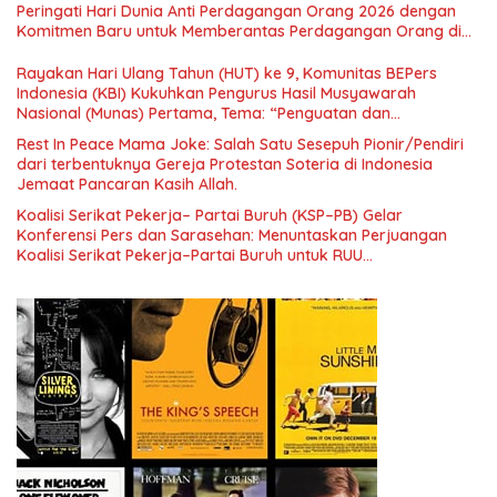
Nasional dan Kesejahteraan Sosial dalam Menata Bangsa
Peringati Hari Dunia Anti Perdagangan Orang 2026 dengan
Menuju Indonesia Emas 2045”,
Komitmen Baru untuk Memberantas Perdagangan Orang di
Era Digital
Rayakan Hari Ulang Tahun (HUT) ke 9, Komunitas BEPers
Indonesia (KBI) Kukuhkan Pengurus Hasil Musyawarah
Nasional (Munas) Pertama, Tema: “Penguatan dan
Pengembangan Organisasi KBI yang Berbasis Riset di seluruh
Rest In Peace Mama Joke: Salah Satu Sesepuh Pionir/Pendiri
Indonesia dan Mancanegara”.
dari terbentuknya Gereja Protestan Soteria di Indonesia
Jemaat Pancaran Kasih Allah.
Koalisi Serikat Pekerja– Partai Buruh (KSP–PB) Gelar
Konferensi Pers dan Sarasehan: Menuntaskan Perjuangan
Koalisi Serikat Pekerja–Partai Buruh untuk RUU
Ketenagakerjaan Baru.