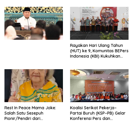
Djojohadikusumo Anti
Penjajahan (Pergolakan
Ekonomi Politik Indonesia) &
Simposium Nasional “Urgensi
Undang-Undang
Perekonomian Nasional dan
Kesejahteraan Sosial dalam
Menata Bangsa Menuju
Rayakan Hari Ulang Tahun
Indonesia Emas 2045”,
(HUT) ke 9, Komunitas BEPers
Indonesia (KBI) Kukuhkan
Pengurus Hasil Musyawarah
Nasional (Munas) Pertama,
Tema: “Penguatan dan
Pengembangan Organisasi
KBI yang Berbasis Riset di
seluruh Indonesia dan
Mancanegara”.
Rest In Peace Mama Joke:
Koalisi Serikat Pekerja–
Salah Satu Sesepuh
Partai Buruh (KSP–PB) Gelar
Pionir/Pendiri dari
Konferensi Pers dan
terbentuknya Gereja
Sarasehan: Menuntaskan
Protestan Soteria di
Perjuangan Koalisi Serikat