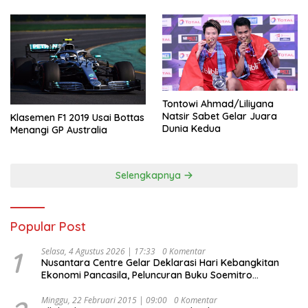
Tontowi Ahmad/Liliyana
Natsir Sabet Gelar Juara
Klasemen F1 2019 Usai Bottas
Dunia Kedua
Menangi GP Australia
Selengkapnya
Popular Post
1
Selasa, 4 Agustus 2026 | 17:33
0 Komentar
Nusantara Centre Gelar Deklarasi Hari Kebangkitan
Ekonomi Pancasila, Peluncuran Buku Soemitro
Djojohadikusumo Anti Penjajahan (Pergolakan
Ekonomi Politik Indonesia) & Simposium Nasional
Minggu, 22 Februari 2015 | 09:00
0 Komentar