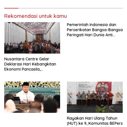
Indonesia Jemaat Pancaran
Pekerja–Partai Buruh untuk
Kasih Allah.
RUU Ketenagakerjaan Baru.
Rekomendasi untuk kamu
Pemerintah Indonesia dan
Perserikatan Bangsa-Bangsa
Peringati Hari Dunia Anti
Perdagangan Orang 2026
dengan Komitmen Baru
untuk Memberantas
Perdagangan Orang di Era
Nusantara Centre Gelar
Digital
Deklarasi Hari Kebangkitan
Ekonomi Pancasila,
Peluncuran Buku Soemitro
Djojohadikusumo Anti
Penjajahan (Pergolakan
Ekonomi Politik Indonesia) &
Simposium Nasional “Urgensi
Undang-Undang
Perekonomian Nasional dan
Kesejahteraan Sosial dalam
Menata Bangsa Menuju
Rayakan Hari Ulang Tahun
Indonesia Emas 2045”,
(HUT) ke 9, Komunitas BEPers