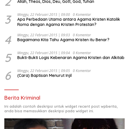
2
Allah, Theos, Dios, Deu, Gott, God, Tuhan
“Urgensi Undang-Undang Perekonomian Nasional dan
Kesejahteraan Sosial dalam Menata Bangsa Menuju
Indonesia Emas 2045”,
3
Minggu, 22 Februari 2015 | 09:00
0 Komentar
Apa Perbedaan Utama antara Agama Kristen Katolik
Roma dengan Agama Kristen Protestan?
4
Minggu, 22 Februari 2015 | 09:03
0 Komentar
Bagaimana Kita Tahu Agama Kristen itu Benar?
5
Minggu, 22 Februari 2015 | 09:04
0 Komentar
Bukti-Bukti Logis Kebenaran Agama Kristen dan Alkitab
6
Minggu, 22 Februari 2015 | 09:05
0 Komentar
(Cara) Baptisan Menurut Injil
Berita Kriminal
Ini adalah contoh deskripsi untuk widget recent post wpberita,
anda bisa memasukkan deskripsi pada widget ini.