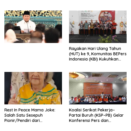
Peluncuran Buku Soemitro
Djojohadikusumo Anti
Penjajahan (Pergolakan
Ekonomi Politik Indonesia) &
Simposium Nasional “Urgensi
Undang-Undang
Perekonomian Nasional dan
Kesejahteraan Sosial dalam
Menata Bangsa Menuju
Rayakan Hari Ulang Tahun
Indonesia Emas 2045”,
(HUT) ke 9, Komunitas BEPers
Indonesia (KBI) Kukuhkan
Pengurus Hasil Musyawarah
Nasional (Munas) Pertama,
Tema: “Penguatan dan
Pengembangan Organisasi
KBI yang Berbasis Riset di
seluruh Indonesia dan
Mancanegara”.
Rest In Peace Mama Joke:
Koalisi Serikat Pekerja–
Salah Satu Sesepuh
Partai Buruh (KSP–PB) Gelar
Pionir/Pendiri dari
Konferensi Pers dan
terbentuknya Gereja
Sarasehan: Menuntaskan
Protestan Soteria di
Perjuangan Koalisi Serikat