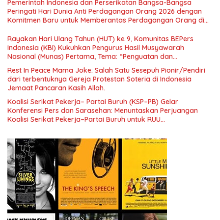
Pemerintah Indonesia dan Perserikatan Bangsa-Bangsa
Nasional dan Kesejahteraan Sosial dalam Menata Bangsa
Peringati Hari Dunia Anti Perdagangan Orang 2026 dengan
Menuju Indonesia Emas 2045”,
Komitmen Baru untuk Memberantas Perdagangan Orang di
Era Digital
Rayakan Hari Ulang Tahun (HUT) ke 9, Komunitas BEPers
Indonesia (KBI) Kukuhkan Pengurus Hasil Musyawarah
Nasional (Munas) Pertama, Tema: “Penguatan dan
Pengembangan Organisasi KBI yang Berbasis Riset di seluruh
Rest In Peace Mama Joke: Salah Satu Sesepuh Pionir/Pendiri
Indonesia dan Mancanegara”.
dari terbentuknya Gereja Protestan Soteria di Indonesia
Jemaat Pancaran Kasih Allah.
Koalisi Serikat Pekerja– Partai Buruh (KSP–PB) Gelar
Konferensi Pers dan Sarasehan: Menuntaskan Perjuangan
Koalisi Serikat Pekerja–Partai Buruh untuk RUU
Ketenagakerjaan Baru.