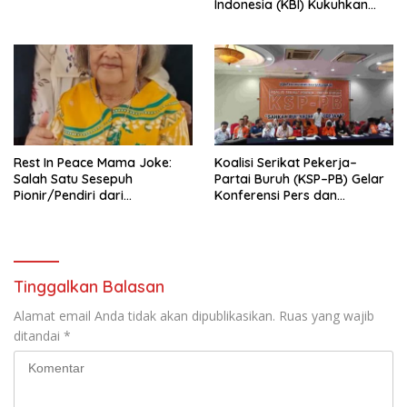
Indonesia (KBI) Kukuhkan
Pengurus Hasil Musyawarah
Nasional (Munas) Pertama,
Tema: “Penguatan dan
Pengembangan Organisasi
KBI yang Berbasis Riset di
seluruh Indonesia dan
Mancanegara”.
Rest In Peace Mama Joke:
Koalisi Serikat Pekerja–
Salah Satu Sesepuh
Partai Buruh (KSP–PB) Gelar
Pionir/Pendiri dari
Konferensi Pers dan
terbentuknya Gereja
Sarasehan: Menuntaskan
Protestan Soteria di
Perjuangan Koalisi Serikat
Indonesia Jemaat Pancaran
Pekerja–Partai Buruh untuk
Kasih Allah.
RUU Ketenagakerjaan Baru.
Tinggalkan Balasan
Alamat email Anda tidak akan dipublikasikan.
Ruas yang wajib
ditandai
*