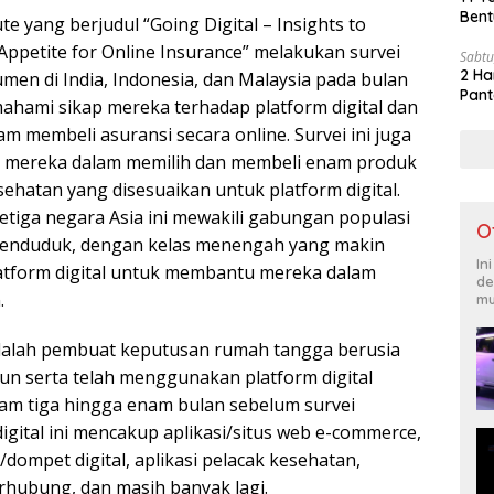
Bent
ute yang berjudul “Going Digital – Insights to
ppetite for Online Insurance” melakukan survei
Sabtu
2 Ha
men di India, Indonesia, dan Malaysia pada bulan
Pant
ahami sikap mereka terhadap platform digital dan
m membeli asuransi secara online. Survei ini juga
 mereka dalam memilih dan membeli enam produk
sehatan yang disesuaikan untuk platform digital.
etiga negara Asia ini mewakili gabungan populasi
O
ar penduduk, dengan kelas menengah yang makin
In
atform digital untuk membantu mereka dalam
de
.
mu
dalah pembuat keputusan rumah tangga berusia
hun serta telah menggunakan platform digital
alam tiga hingga enam bulan sebelum survei
digital ini mencakup aplikasi/situs web e-commerce,
dompet digital, aplikasi pelacak kesehatan,
rhubung, dan masih banyak lagi.