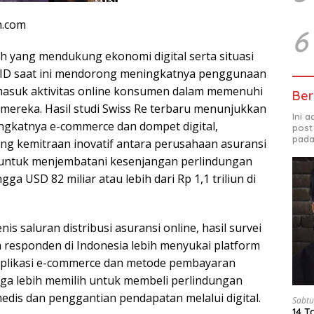
n.com
6
h yang mendukung ekonomi digital serta situasi
VID saat ini mendorong meningkatnya penggunaan
ermasuk aktivitas online konsumen dalam memenuhi
Ber
mereka. Hasil studi Swiss Re terbaru menunjukkan
Ini 
gkatnya e-commerce dan dompet digital,
post
pada
g kemitraan inovatif antara perusahaan asuransi
l untuk menjembatani kesenjangan perlindungan
gga USD 82 miliar atau lebih dari Rp 1,1 triliun di
nis saluran distribusi asuransi online, hasil survei
responden di Indonesia lebih menyukai platform
i aplikasi e-commerce dan metode pembayaran
juga lebih memilih untuk membeli perlindungan
edis dan penggantian pendapatan melalui digital.
Sabtu
14 T