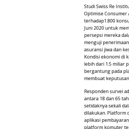
Studi Swiss Re Instit
Optimise Consumer A
terhadap1.800 konsu
Juni 2020 untuk mem
persepsi mereka dala
menguji penerimaan
asuransi jiwa dan ke
Kondisi ekonomi di k
lebih dari 1.5 mili
bergantung pada pl
membuat keputusan
Responden survei a
antara 18 dan 65 ta
setidaknya sekali d
dilakukan. Platform 
aplikasi pembayaran/
platform komuter te