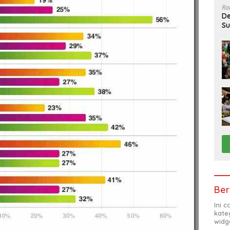
Ra
De
Su
Sa
Ber
Ini 
kate
widg