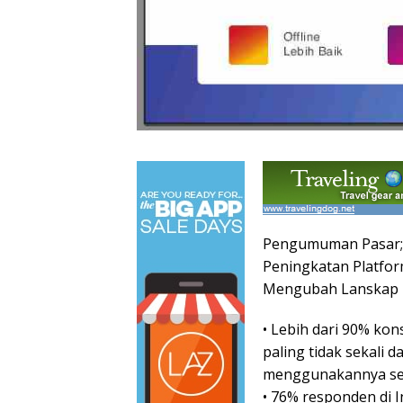
Pengumuman Pasar;
Peningkatan Platfor
Mengubah Lanskap In
• Lebih dari 90% ko
paling tidak sekali d
menggunakannya set
• 76% responden di I