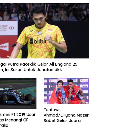
gal Putra Paceklik Gelar All England 25
n, Ini Saran Untuk Jonatan dkk
Tontowi
emen F1 2019 Usai
Ahmad/Liliyana Natsir
as Menangi GP
Sabet Gelar Juara
ralia
Dunia Kedua