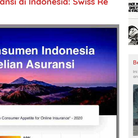
ansi di Indonesia: Swiss Re
B
In
an