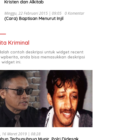
Kristen dan Alkitab
Minggu, 22 Februari 2015 | 09:05
0 Komentar
(Cara) Baptisan Menurut Injil
ita Kriminal
adalah contoh deskripsi untuk widget recent
 wpberita, anda bisa memasukkan deskripsi
 widget ini.
, 16 Maret 2019 | 08:28
ahun Terbunuhnya Munir, Polri Didesak