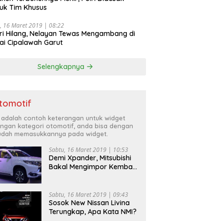
uk Tim Khusus
, 16 Maret 2019 | 08:22
ri Hilang, Nelayan Tewas Mengambang di
ai Cipalawah Garut
Selengkapnya
tomotif
i adalah contoh keterangan untuk widget
ngan kategori otomotif, anda bisa dengan
dah memasukkannya pada widget.
Sabtu, 16 Maret 2019 | 10:53
Demi Xpander, Mitsubishi
Bakal Mengimpor Kembali
Pajero Sport
Sabtu, 16 Maret 2019 | 09:43
Sosok New Nissan Livina
Terungkap, Apa Kata NMI?