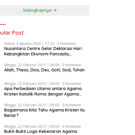
Selengkapnya
ular Post
Selasa, 4 Agustus 2026 | 17:33
0 Komentar
Nusantara Centre Gelar Deklarasi Hari
Kebangkitan Ekonomi Pancasila,
Peluncuran Buku Soemitro
Djojohadikusumo Anti Penjajahan
Minggu, 22 Februari 2015 | 09:00
0 Komentar
Allah, Theos, Dios, Deu, Gott, God, Tuhan
(Pergolakan Ekonomi Politik Indonesia) &
Simposium Nasional “Urgensi Undang-
Undang Perekonomian Nasional dan
Minggu, 22 Februari 2015 | 09:00
0 Komentar
Kesejahteraan Sosial dalam Menata
Apa Perbedaan Utama antara Agama
Bangsa Menuju Indonesia Emas 2045”,
Kristen Katolik Roma dengan Agama
Kristen Protestan?
Minggu, 22 Februari 2015 | 09:03
0 Komentar
Bagaimana Kita Tahu Agama Kristen itu
Benar?
Minggu, 22 Februari 2015 | 09:04
0 Komentar
Bukti-Bukti Logis Kebenaran Agama