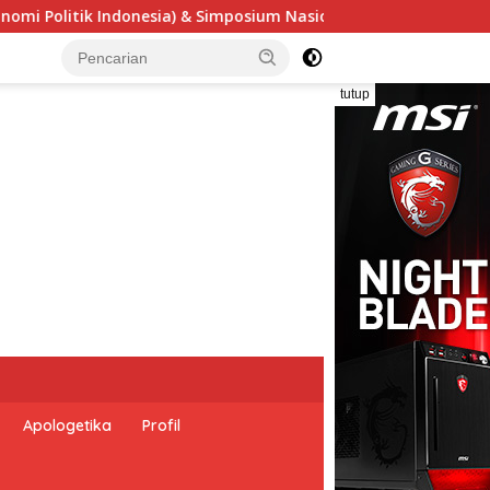
sional “Urgensi Undang-Undang Perekonomian Nasional dan Kese
tutup
Apologetika
Profil