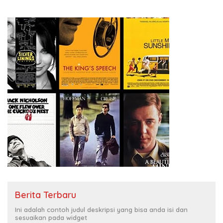
Berita Terbaru
Ini adalah contoh judul deskripsi yang bisa anda isi dan
sesuaikan pada widget