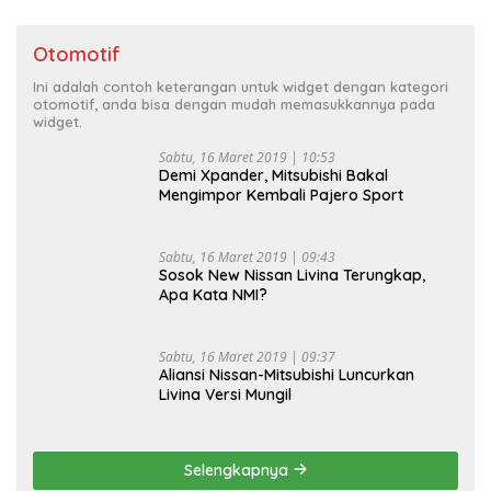
Otomotif
Ini adalah contoh keterangan untuk widget dengan kategori
otomotif, anda bisa dengan mudah memasukkannya pada
widget.
Sabtu, 16 Maret 2019 | 10:53
Demi Xpander, Mitsubishi Bakal
Mengimpor Kembali Pajero Sport
Sabtu, 16 Maret 2019 | 09:43
Sosok New Nissan Livina Terungkap,
Apa Kata NMI?
Sabtu, 16 Maret 2019 | 09:37
Aliansi Nissan-Mitsubishi Luncurkan
Livina Versi Mungil
Selengkapnya