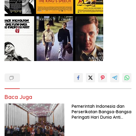
Baca Juga
Pemerintah Indonesia dan
Perserikatan Bangsa-Bangsa
Peringati Hari Dunia Anti
Perdagangan Orang 2026
dengan Komitmen Baru
untuk Memberantas