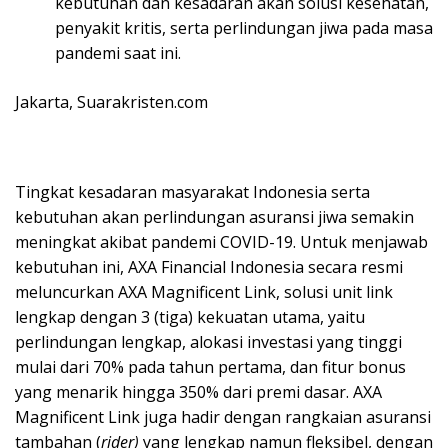
kebutuhan dan kesadaran akan solusi kesehatan,
penyakit kritis, serta perlindungan jiwa pada masa
pandemi saat ini.
Jakarta, Suarakristen.com
Tingkat kesadaran masyarakat Indonesia serta
kebutuhan akan perlindungan asuransi jiwa semakin
meningkat akibat pandemi COVID-19. Untuk menjawab
kebutuhan ini, AXA Financial Indonesia secara resmi
meluncurkan AXA Magnificent Link, solusi unit link
lengkap dengan 3 (tiga) kekuatan utama, yaitu
perlindungan lengkap, alokasi investasi yang tinggi
mulai dari 70% pada tahun pertama, dan fitur bonus
yang menarik hingga 350% dari premi dasar. AXA
Magnificent Link juga hadir dengan rangkaian asuransi
tambahan (
rider)
yang lengkap namun fleksibel, dengan