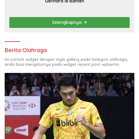
Gerindra di Banten
Selengkapnya
Berita Olahraga
Ini contoh widget dengan style gallery pada kategori olahraga,
anda bisa mengaturnya pada widget recent post wpberita.