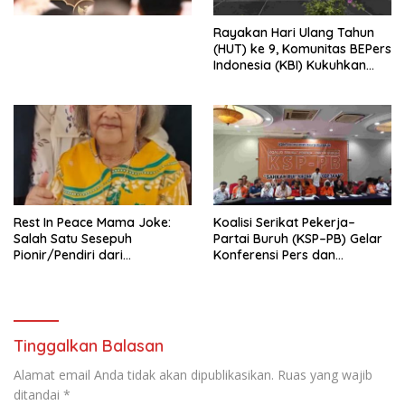
Kesejahteraan Sosial dalam
Menata Bangsa Menuju
Rayakan Hari Ulang Tahun
Indonesia Emas 2045”,
(HUT) ke 9, Komunitas BEPers
Indonesia (KBI) Kukuhkan
Pengurus Hasil Musyawarah
Nasional (Munas) Pertama,
Tema: “Penguatan dan
Pengembangan Organisasi
KBI yang Berbasis Riset di
seluruh Indonesia dan
Mancanegara”.
Rest In Peace Mama Joke:
Koalisi Serikat Pekerja–
Salah Satu Sesepuh
Partai Buruh (KSP–PB) Gelar
Pionir/Pendiri dari
Konferensi Pers dan
terbentuknya Gereja
Sarasehan: Menuntaskan
Protestan Soteria di
Perjuangan Koalisi Serikat
Indonesia Jemaat Pancaran
Pekerja–Partai Buruh untuk
Kasih Allah.
RUU Ketenagakerjaan Baru.
Tinggalkan Balasan
Alamat email Anda tidak akan dipublikasikan.
Ruas yang wajib
ditandai
*