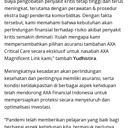
biaya pengobatan penyakit kritis tetap tinggi dan terus
meningkat, terutama dengan perawatan & prosedur
ekstra bagi penderita komorbiditas. Dengan fakta
tersebut, kami memahami bahwa kebutuhan akan
perlindungan finansial terhadap risiko akibat penyakit
kritis semakin diminati. Itulah mengapa kami
mempersembahkan pilihan asuransi tambahan AXA
Critical Care secara eksklusif untuk nasabah AXA
Magnificent Link kami,” tambah
Yudhistira
.
Meningkatnya kesadaran akan perlindungan
kesehatan dan pentingnya memiliki asuransi, serta
kondisi ketidakpastian di berbagai aspek kehidupan
telah mendorong AXA Financial Indonesia untuk
mempersiapkan proteksi secara menyeluruh dan
optimalisasi investasi.
“Pandemi telah memberikan pelajaran yang baik bagi
berbagai aspek kehidupan kita, termasuk perlunya