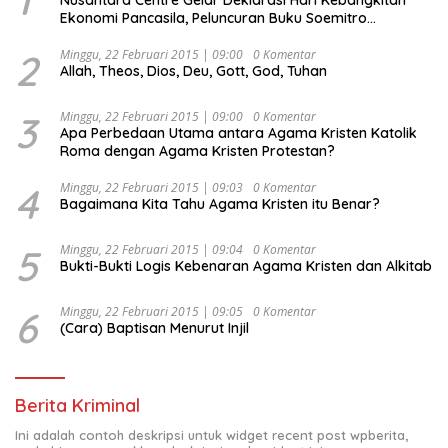
1
Nusantara Centre Gelar Deklarasi Hari Kebangkitan
Ekonomi Pancasila, Peluncuran Buku Soemitro
Djojohadikusumo Anti Penjajahan (Pergolakan
Ekonomi Politik Indonesia) & Simposium Nasional
2
Minggu, 22 Februari 2015 | 09:00
0 Komentar
Allah, Theos, Dios, Deu, Gott, God, Tuhan
“Urgensi Undang-Undang Perekonomian Nasional dan
Kesejahteraan Sosial dalam Menata Bangsa Menuju
Indonesia Emas 2045”,
3
Minggu, 22 Februari 2015 | 09:00
0 Komentar
Apa Perbedaan Utama antara Agama Kristen Katolik
Roma dengan Agama Kristen Protestan?
4
Minggu, 22 Februari 2015 | 09:03
0 Komentar
Bagaimana Kita Tahu Agama Kristen itu Benar?
5
Minggu, 22 Februari 2015 | 09:04
0 Komentar
Bukti-Bukti Logis Kebenaran Agama Kristen dan Alkitab
6
Minggu, 22 Februari 2015 | 09:05
0 Komentar
(Cara) Baptisan Menurut Injil
Berita Kriminal
Ini adalah contoh deskripsi untuk widget recent post wpberita,