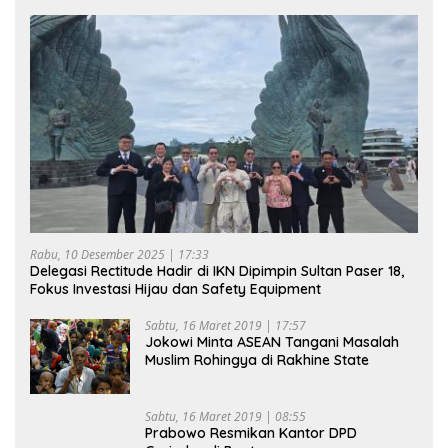
Rabu, 10 Desember 2025 | 17:33
Delegasi Rectitude Hadir di IKN Dipimpin Sultan Paser 18,
Fokus Investasi Hijau dan Safety Equipment
Sabtu, 16 Maret 2019 | 17:57
Jokowi Minta ASEAN Tangani Masalah
Muslim Rohingya di Rakhine State
Sabtu, 16 Maret 2019 | 08:55
Prabowo Resmikan Kantor DPD