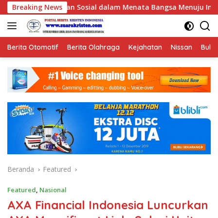
Langsung
Menata Bangsa Menuju Indonesia Emas 2045”,
Breaking News
Pemerinta
ke
konten
Berita Otomotif
Berita Olahraga
Kejahatan
Nissan
Bulut
Beranda
Featured
Featured
,
Nasional
AXA Financial Indonesia Luncurkan