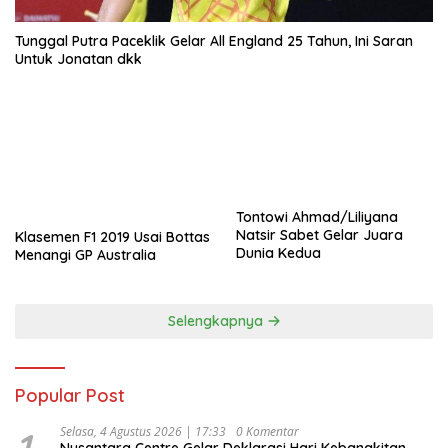
Tunggal Putra Paceklik Gelar All England 25 Tahun, Ini Saran
Untuk Jonatan dkk
Tontowi Ahmad/Liliyana
Natsir Sabet Gelar Juara
Klasemen F1 2019 Usai Bottas
Dunia Kedua
Menangi GP Australia
Selengkapnya
Popular Post
Selasa, 4 Agustus 2026 | 17:33
0 Komentar