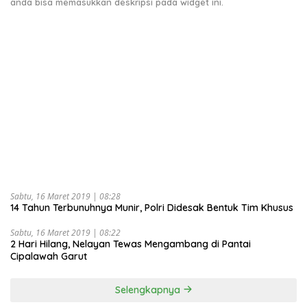
anda bisa memasukkan deskripsi pada widget ini.
Sabtu, 16 Maret 2019 | 08:28
14 Tahun Terbunuhnya Munir, Polri Didesak Bentuk Tim Khusus
Sabtu, 16 Maret 2019 | 08:22
2 Hari Hilang, Nelayan Tewas Mengambang di Pantai
Cipalawah Garut
Selengkapnya