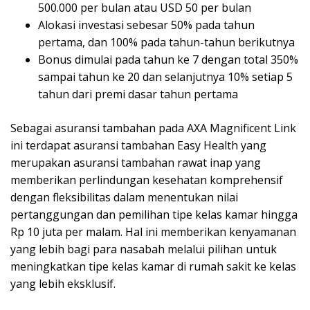
500.000 per bulan atau USD 50 per bulan
Alokasi investasi sebesar 50% pada tahun
pertama, dan 100% pada tahun-tahun berikutnya
Bonus dimulai pada tahun ke 7 dengan total 350%
sampai tahun ke 20 dan selanjutnya 10% setiap 5
tahun dari premi dasar tahun pertama
Sebagai asuransi tambahan pada AXA Magnificent Link
ini terdapat asuransi tambahan Easy Health yang
merupakan asuransi tambahan rawat inap yang
memberikan perlindungan kesehatan komprehensif
dengan fleksibilitas dalam menentukan nilai
pertanggungan dan pemilihan tipe kelas kamar hingga
Rp 10 juta per malam. Hal ini memberikan kenyamanan
yang lebih bagi para nasabah melalui pilihan untuk
meningkatkan tipe kelas kamar di rumah sakit ke kelas
yang lebih eksklusif.