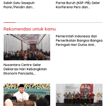
Salah Satu Sesepuh
Partai Buruh (KSP–PB) Gelar
Pionir/Pendiri dari
Konferensi Pers dan
terbentuknya Gereja
Sarasehan: Menuntaskan
Protestan Soteria di
Perjuangan Koalisi Serikat
Indonesia Jemaat Pancaran
Pekerja–Partai Buruh untuk
Kasih Allah.
RUU Ketenagakerjaan Baru.
Rekomendasi untuk kamu
Pemerintah Indonesia dan
Perserikatan Bangsa-Bangsa
Peringati Hari Dunia Anti
Perdagangan Orang 2026
dengan Komitmen Baru
untuk Memberantas
Perdagangan Orang di Era
Nusantara Centre Gelar
Digital
Deklarasi Hari Kebangkitan
Ekonomi Pancasila,
Peluncuran Buku Soemitro
Djojohadikusumo Anti
Penjajahan (Pergolakan
Ekonomi Politik Indonesia) &
Simposium Nasional “Urgensi
Undang-Undang
Perekonomian Nasional dan