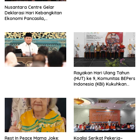
Perdagangan Orang di Era
Nusantara Centre Gelar
Digital
Deklarasi Hari Kebangkitan
Ekonomi Pancasila,
Peluncuran Buku Soemitro
Djojohadikusumo Anti
Penjajahan (Pergolakan
Ekonomi Politik Indonesia) &
Simposium Nasional “Urgensi
Undang-Undang
Perekonomian Nasional dan
Kesejahteraan Sosial dalam
Menata Bangsa Menuju
Rayakan Hari Ulang Tahun
Indonesia Emas 2045”,
(HUT) ke 9, Komunitas BEPers
Indonesia (KBI) Kukuhkan
Pengurus Hasil Musyawarah
Nasional (Munas) Pertama,
Tema: “Penguatan dan
Pengembangan Organisasi
KBI yang Berbasis Riset di
seluruh Indonesia dan
Mancanegara”.
Rest In Peace Mama Joke:
Koalisi Serikat Pekerja–