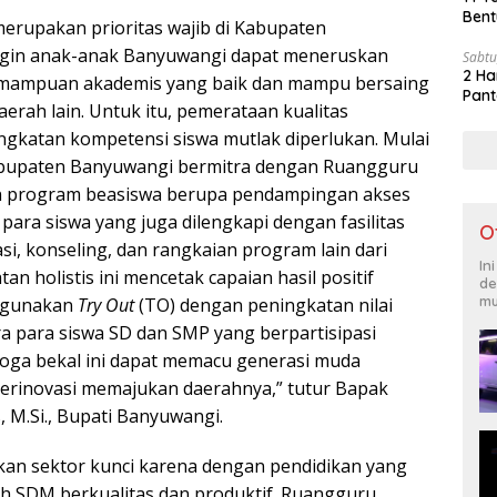
Bent
merupakan prioritas wajib di Kabupaten
ngin anak-anak Banyuwangi dapat meneruskan
Sabtu
2 Ha
kemampuan akademis yang baik dan mampu bersaing
Pant
erah lain. Untuk itu, pemerataan kualitas
ngkatan kompetensi siswa mutlak diperlukan. Mulai
bupaten Banyuwangi bermitra dengan Ruangguru
 program beasiswa berupa pendampingan akses
 para siswa yang juga dilengkapi dengan fasilitas
O
asi, konseling, dan rangkaian program lain dari
In
n holistis ini mencetak capaian hasil positif
de
mu
nggunakan
Try Out
(TO) dengan peningkatan nilai
ra para siswa SD dan SMP yang berpartisipasi
oga bekal ini dapat memacu generasi muda
erinovasi memajukan daerahnya,” tutur Bapak
 M.Si., Bupati Banyuwangi.
an sektor kunci karena dengan pendidikan yang
lah SDM berkualitas dan produktif. Ruangguru