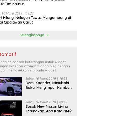
uk Tim Khusus
, 16 Maret 2019 | 08:22
ri Hilang, Nelayan Tewas Mengambang di
ai Cipalawah Garut
Selengkapnya
tomotif
i adalah contoh keterangan untuk widget
ngan kategori otomotif, anda bisa dengan
dah memasukkannya pada widget.
Sabtu, 16 Maret 2019 | 10:53
Demi Xpander, Mitsubishi
Bakal Mengimpor Kembali
Pajero Sport
Sabtu, 16 Maret 2019 | 09:43
Sosok New Nissan Livina
Terungkap, Apa Kata NMI?