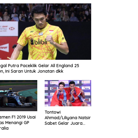
gal Putra Paceklik Gelar All England 25
n, Ini Saran Untuk Jonatan dkk
Tontowi
emen F1 2019 Usai
Ahmad/Liliyana Natsir
as Menangi GP
Sabet Gelar Juara
ralia
Dunia Kedua