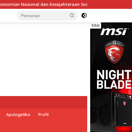
osial dalam Menata Bangsa Menuju Indonesia Emas 2045”,
tutup
Apologetika
Profil