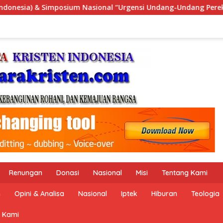
nsi Undang-Undang Perekonomian Nasional dan Kesejahteraan S
Renungan
Donasi
Nasional
Misi
Tentang Kami
n
Opini & Analisa
Nasional
Iptek
Hiburan
Teologia
 Kami