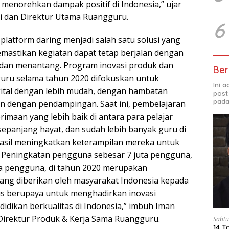
 menorehkan dampak positif di Indonesia,” ujar
ri dan Direktur Utama Ruangguru.
6
platform daring menjadi salah satu solusi yang
mastikan kegiatan dapat tetap berjalan dengan
t dan menantang. Program inovasi produk dan
Ber
uru selama tahun 2020 difokuskan untuk
Ini 
igital dengan lebih mudah, dengan hambatan
post
pada
n dengan pendampingan. Saat ini, pembelajaran
rimaan yang lebih baik di antara para pelajar
sepanjang hayat, dan sudah lebih banyak guru di
asil meningkatkan keterampilan mereka untuk
. Peningkatan pengguna sebesar 7 juta pengguna,
uta pengguna, di tahun 2020 merupakan
ang diberikan oleh masyarakat Indonesia kepada
us berupaya untuk menghadirkan inovasi
idikan berkualitas di Indonesia,” imbuh Iman
Direktur Produk & Kerja Sama Ruangguru.
Sabtu
14 T