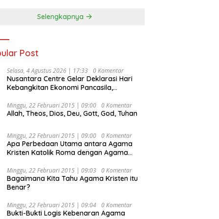
Selengkapnya
ular Post
Selasa, 4 Agustus 2026 | 17:33
0 Komentar
Nusantara Centre Gelar Deklarasi Hari
Kebangkitan Ekonomi Pancasila,
Peluncuran Buku Soemitro
Djojohadikusumo Anti Penjajahan
Minggu, 22 Februari 2015 | 09:00
0 Komentar
Allah, Theos, Dios, Deu, Gott, God, Tuhan
(Pergolakan Ekonomi Politik Indonesia) &
Simposium Nasional “Urgensi Undang-
Undang Perekonomian Nasional dan
Minggu, 22 Februari 2015 | 09:00
0 Komentar
Kesejahteraan Sosial dalam Menata
Apa Perbedaan Utama antara Agama
Bangsa Menuju Indonesia Emas 2045”,
Kristen Katolik Roma dengan Agama
Kristen Protestan?
Minggu, 22 Februari 2015 | 09:03
0 Komentar
Bagaimana Kita Tahu Agama Kristen itu
Benar?
Minggu, 22 Februari 2015 | 09:04
0 Komentar
Bukti-Bukti Logis Kebenaran Agama