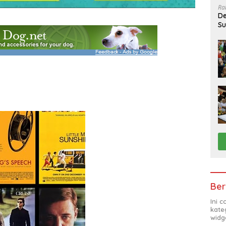
Ra
De
Su
Sa
Ber
Ini 
kate
widg