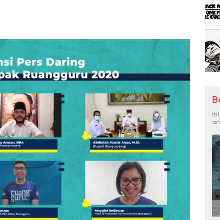
B
In
an