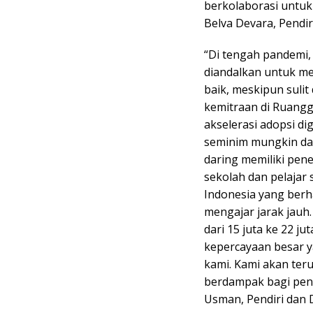
berkolaborasi untuk
Belva Devara, Pendi
“Di tengah pandemi, 
diandalkan untuk me
baik, meskipun suli
kemitraan di Ruangg
akselerasi adopsi d
seminim mungkin da
daring memiliki pene
sekolah dan pelajar 
Indonesia yang berh
mengajar jarak jauh
dari 15 juta ke 22 j
kepercayaan besar y
kami. Kami akan ter
berdampak bagi pend
Usman, Pendiri dan 