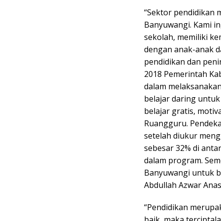
“Sektor pendidikan 
Banyuwangi. Kami i
sekolah, memiliki 
dengan anak-anak da
pendidikan dan peni
2018 Pemerintah Ka
dalam melaksanakan
belajar daring untuk
belajar gratis, motiv
Ruangguru. Pendekata
setelah diukur me
sebesar 32% di anta
dalam program. Sem
Banyuwangi untuk b
Abdullah Azwar Anas,
“Pendidikan merupak
baik, maka tercipta