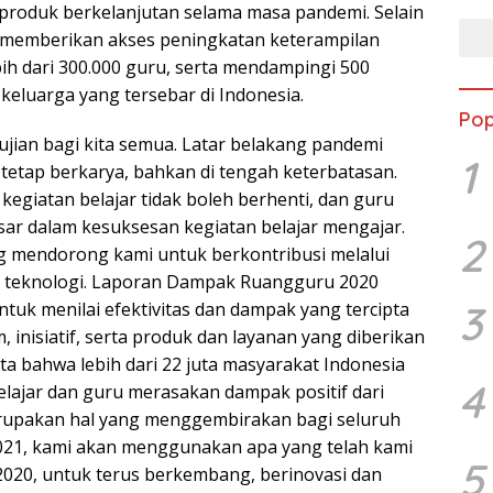
i produk berkelanjutan selama masa pandemi. Selain
a memberikan akses peningkatan keterampilan
ih dari 300.000 guru, serta mendampingi 500
keluarga yang tersebar di Indonesia.
Pop
ujian bagi kita semua. Latar belakang pandemi
1
tetap berkarya, bahkan di tengah keterbatasan.
egiatan belajar tidak boleh berhenti, dan guru
sar dalam kesuksesan kegiatan belajar mengajar.
2
g mendorong kami untuk berkontribusi melalui
u teknologi. Laporan Dampak Ruangguru 2020
3
tuk menilai efektivitas dan dampak yang tercipta
, inisiatif, serta produk dan layanan yang diberikan
ta bahwa lebih dari 22 juta masyarakat Indonesia
4
elajar dan guru merasakan dampak positif dari
erupakan hal yang menggembirakan bagi seluruh
021, kami akan menggunakan apa yang telah kami
5
 2020, untuk terus berkembang, berinovasi dan