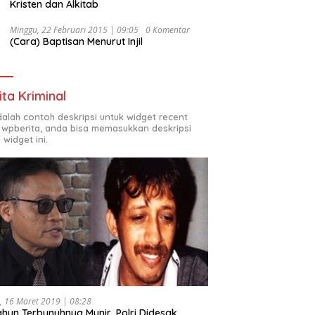
Kristen dan Alkitab
Minggu, 22 Februari 2015 | 09:05
0 Komentar
(Cara) Baptisan Menurut Injil
ita Kriminal
adalah contoh deskripsi untuk widget recent
 wpberita, anda bisa memasukkan deskripsi
 widget ini.
, 16 Maret 2019 | 08:28
ahun Terbunuhnya Munir, Polri Didesak