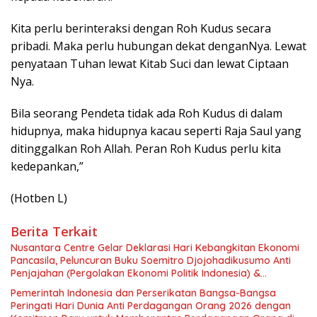
Kita perlu berinteraksi dengan Roh Kudus secara
pribadi. Maka perlu hubungan dekat denganNya. Lewat
penyataan Tuhan lewat Kitab Suci dan lewat Ciptaan
Nya.
Bila seorang Pendeta tidak ada Roh Kudus di dalam
hidupnya, maka hidupnya kacau seperti Raja Saul yang
ditinggalkan Roh Allah. Peran Roh Kudus perlu kita
kedepankan,”
(Hotben L)
Berita Terkait
Nusantara Centre Gelar Deklarasi Hari Kebangkitan Ekonomi
Pancasila, Peluncuran Buku Soemitro Djojohadikusumo Anti
Penjajahan (Pergolakan Ekonomi Politik Indonesia) &
Simposium Nasional “Urgensi Undang-Undang Perekonomian
Pemerintah Indonesia dan Perserikatan Bangsa-Bangsa
Nasional dan Kesejahteraan Sosial dalam Menata Bangsa
Peringati Hari Dunia Anti Perdagangan Orang 2026 dengan
Menuju Indonesia Emas 2045”,