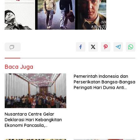
Baca Juga
Pemerintah Indonesia dan
Perserikatan Bangsa-Bangsa
Peringati Hari Dunia Anti
Perdagangan Orang 2026
dengan Komitmen Baru
untuk Memberantas
Perdagangan Orang di Era
Nusantara Centre Gelar
Digital
Deklarasi Hari Kebangkitan
Ekonomi Pancasila,
Peluncuran Buku Soemitro
Djojohadikusumo Anti