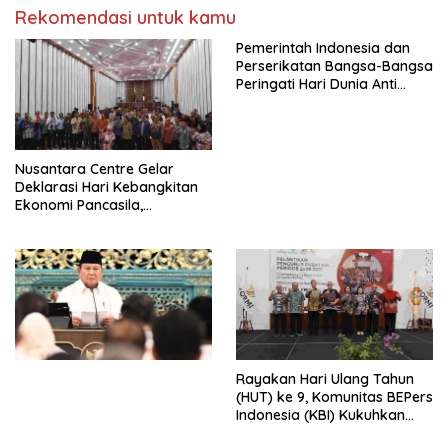
Rekomendasi untuk kamu
Pemerintah Indonesia dan
Perserikatan Bangsa-Bangsa
Peringati Hari Dunia Anti
Perdagangan Orang 2026
dengan Komitmen Baru
untuk Memberantas
Perdagangan Orang di Era
Nusantara Centre Gelar
Digital
Deklarasi Hari Kebangkitan
Ekonomi Pancasila,
Peluncuran Buku Soemitro
Djojohadikusumo Anti
Penjajahan (Pergolakan
Ekonomi Politik Indonesia) &
Simposium Nasional “Urgensi
Undang-Undang
Perekonomian Nasional dan
Kesejahteraan Sosial dalam
Menata Bangsa Menuju
Rayakan Hari Ulang Tahun
Indonesia Emas 2045”,
(HUT) ke 9, Komunitas BEPers
Indonesia (KBI) Kukuhkan
Pengurus Hasil Musyawarah