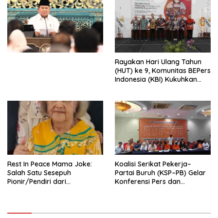
Penjajahan (Pergolakan
Ekonomi Politik Indonesia) &
Simposium Nasional “Urgensi
Undang-Undang
Perekonomian Nasional dan
Kesejahteraan Sosial dalam
Menata Bangsa Menuju
Rayakan Hari Ulang Tahun
Indonesia Emas 2045”,
(HUT) ke 9, Komunitas BEPers
Indonesia (KBI) Kukuhkan
Pengurus Hasil Musyawarah
Nasional (Munas) Pertama,
Tema: “Penguatan dan
Pengembangan Organisasi
KBI yang Berbasis Riset di
seluruh Indonesia dan
Mancanegara”.
Rest In Peace Mama Joke:
Koalisi Serikat Pekerja–
Salah Satu Sesepuh
Partai Buruh (KSP–PB) Gelar
Pionir/Pendiri dari
Konferensi Pers dan
terbentuknya Gereja
Sarasehan: Menuntaskan
Protestan Soteria di
Perjuangan Koalisi Serikat
Indonesia Jemaat Pancaran
Pekerja–Partai Buruh untuk
Kasih Allah.
RUU Ketenagakerjaan Baru.