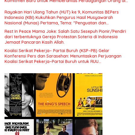
Komitmen Baru untuk Memberantas Perdagangan Orang di
Era Digital
Rayakan Hari Ulang Tahun (HUT) ke 9, Komunitas BEPers
Indonesia (KBI) Kukuhkan Pengurus Hasil Musyawarah
Nasional (Munas) Pertama, Tema: “Penguatan dan
Pengembangan Organisasi KBI yang Berbasis Riset di seluruh
Rest In Peace Mama Joke: Salah Satu Sesepuh Pionir/Pendiri
Indonesia dan Mancanegara”.
dari terbentuknya Gereja Protestan Soteria di Indonesia
Jemaat Pancaran Kasih Allah.
Koalisi Serikat Pekerja– Partai Buruh (KSP–PB) Gelar
Konferensi Pers dan Sarasehan: Menuntaskan Perjuangan
Koalisi Serikat Pekerja–Partai Buruh untuk RUU
Ketenagakerjaan Baru.