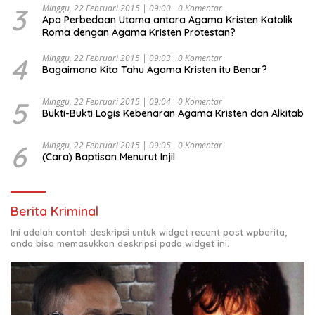
Indonesia Emas 2045”,
3
Minggu, 22 Februari 2015 | 09:00
0 Komentar
Apa Perbedaan Utama antara Agama Kristen Katolik
Roma dengan Agama Kristen Protestan?
4
Minggu, 22 Februari 2015 | 09:03
0 Komentar
Bagaimana Kita Tahu Agama Kristen itu Benar?
5
Minggu, 22 Februari 2015 | 09:04
0 Komentar
Bukti-Bukti Logis Kebenaran Agama Kristen dan Alkitab
6
Minggu, 22 Februari 2015 | 09:05
0 Komentar
(Cara) Baptisan Menurut Injil
Berita Kriminal
Ini adalah contoh deskripsi untuk widget recent post wpberita,
anda bisa memasukkan deskripsi pada widget ini.