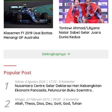
Tontowi Ahmad/Liliyana
Natsir Sabet Gelar Juara
Klasemen F1 2019 Usai Bottas
Dunia Kedua
Menangi GP Australia
Selengkapnya
Popular Post
1
Selasa, 4 Agustus 2026 | 17:33
0 Komentar
Nusantara Centre Gelar Deklarasi Hari Kebangkitan
Ekonomi Pancasila, Peluncuran Buku Soemitro
Djojohadikusumo Anti Penjajahan (Pergolakan
Ekonomi Politik Indonesia) & Simposium Nasional
2
Minggu, 22 Februari 2015 | 09:00
0 Komentar
Allah, Theos, Dios, Deu, Gott, God, Tuhan
“Urgensi Undang-Undang Perekonomian Nasional dan
Kesejahteraan Sosial dalam Menata Bangsa Menuju