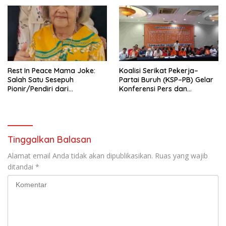
Nasional (Munas) Pertama,
Tema: “Penguatan dan
Pengembangan Organisasi
KBI yang Berbasis Riset di
seluruh Indonesia dan
Mancanegara”.
Rest In Peace Mama Joke:
Koalisi Serikat Pekerja–
Salah Satu Sesepuh
Partai Buruh (KSP–PB) Gelar
Pionir/Pendiri dari
Konferensi Pers dan
terbentuknya Gereja
Sarasehan: Menuntaskan
Protestan Soteria di
Perjuangan Koalisi Serikat
Indonesia Jemaat Pancaran
Pekerja–Partai Buruh untuk
Kasih Allah.
RUU Ketenagakerjaan Baru.
Tinggalkan Balasan
Alamat email Anda tidak akan dipublikasikan.
Ruas yang wajib
ditandai
*