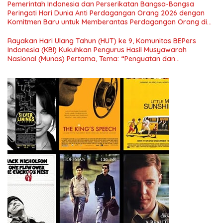
Pemerintah Indonesia dan Perserikatan Bangsa-Bangsa
Nasional dan Kesejahteraan Sosial dalam Menata Bangsa
Peringati Hari Dunia Anti Perdagangan Orang 2026 dengan
Menuju Indonesia Emas 2045”,
Komitmen Baru untuk Memberantas Perdagangan Orang di
Era Digital
Rayakan Hari Ulang Tahun (HUT) ke 9, Komunitas BEPers
Indonesia (KBI) Kukuhkan Pengurus Hasil Musyawarah
Nasional (Munas) Pertama, Tema: “Penguatan dan
Pengembangan Organisasi KBI yang Berbasis Riset di seluruh
Indonesia dan Mancanegara”.