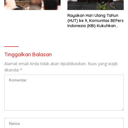
Perekonomian Nasional dan
Kesejahteraan Sosial dalam
Menata Bangsa Menuju
Rayakan Hari Ulang Tahun
Indonesia Emas 2045”,
(HUT) ke 9, Komunitas BEPers
Indonesia (KBI) Kukuhkan
Pengurus Hasil Musyawarah
Nasional (Munas) Pertama,
Tema: “Penguatan dan
Pengembangan Organisasi
KBI yang Berbasis Riset di
Tinggalkan Balasan
seluruh Indonesia dan
Mancanegara”.
Alamat email Anda tidak akan dipublikasikan.
Ruas yang wajib
ditandai
*