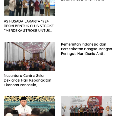
SAMA-SAMA MENIPIS
RS HUSADA JAKARTA 1924
RESMI BENTUK CLUB STROKE:
“MERDEKA STROKE UNTUK
HIDUP LEBIH BERMAKNA”
Pemerintah Indonesia dan
Perserikatan Bangsa-Bangsa
Peringati Hari Dunia Anti
Perdagangan Orang 2026
dengan Komitmen Baru
untuk Memberantas
Perdagangan Orang di Era
Nusantara Centre Gelar
Digital
Deklarasi Hari Kebangkitan
Ekonomi Pancasila,
Peluncuran Buku Soemitro
Djojohadikusumo Anti
Penjajahan (Pergolakan
Ekonomi Politik Indonesia) &
Simposium Nasional “Urgensi
Undang-Undang