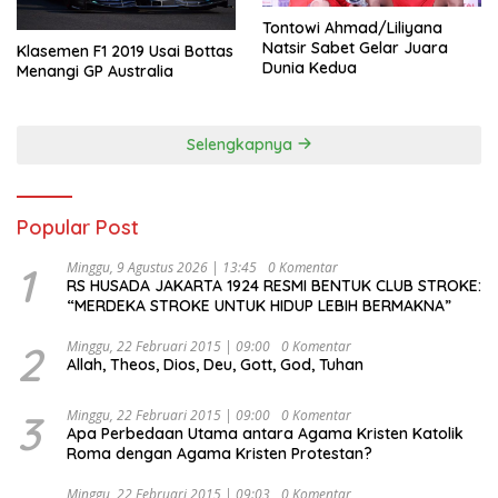
Tontowi Ahmad/Liliyana
Natsir Sabet Gelar Juara
Klasemen F1 2019 Usai Bottas
Dunia Kedua
Menangi GP Australia
Selengkapnya
Popular Post
1
Minggu, 9 Agustus 2026 | 13:45
0 Komentar
RS HUSADA JAKARTA 1924 RESMI BENTUK CLUB STROKE:
“MERDEKA STROKE UNTUK HIDUP LEBIH BERMAKNA”
2
Minggu, 22 Februari 2015 | 09:00
0 Komentar
Allah, Theos, Dios, Deu, Gott, God, Tuhan
3
Minggu, 22 Februari 2015 | 09:00
0 Komentar
Apa Perbedaan Utama antara Agama Kristen Katolik
Roma dengan Agama Kristen Protestan?
Minggu, 22 Februari 2015 | 09:03
0 Komentar