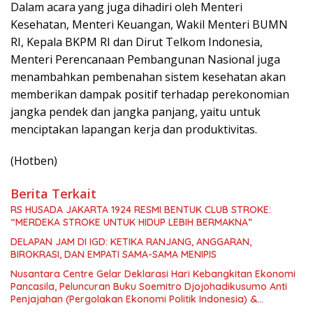
Dalam acara yang juga dihadiri oleh Menteri
Kesehatan, Menteri Keuangan, Wakil Menteri BUMN
RI, Kepala BKPM RI dan Dirut Telkom Indonesia,
Menteri Perencanaan Pembangunan Nasional juga
menambahkan pembenahan sistem kesehatan akan
memberikan dampak positif terhadap perekonomian
jangka pendek dan jangka panjang, yaitu untuk
menciptakan lapangan kerja dan produktivitas.
(Hotben)
Berita Terkait
RS HUSADA JAKARTA 1924 RESMI BENTUK CLUB STROKE:
“MERDEKA STROKE UNTUK HIDUP LEBIH BERMAKNA”
DELAPAN JAM DI IGD: KETIKA RANJANG, ANGGARAN,
BIROKRASI, DAN EMPATI SAMA-SAMA MENIPIS
Nusantara Centre Gelar Deklarasi Hari Kebangkitan Ekonomi
Pancasila, Peluncuran Buku Soemitro Djojohadikusumo Anti
Penjajahan (Pergolakan Ekonomi Politik Indonesia) &
Simposium Nasional “Urgensi Undang-Undang Perekonomian