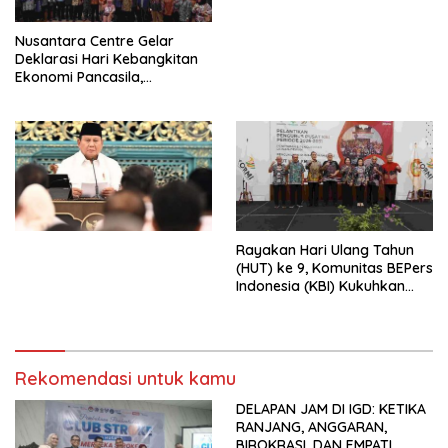
untuk Memberantas
Perdagangan Orang di Era
Nusantara Centre Gelar
Digital
Deklarasi Hari Kebangkitan
Ekonomi Pancasila,
Peluncuran Buku Soemitro
Djojohadikusumo Anti
Penjajahan (Pergolakan
Ekonomi Politik Indonesia) &
Simposium Nasional “Urgensi
Undang-Undang
Perekonomian Nasional dan
Kesejahteraan Sosial dalam
Menata Bangsa Menuju
Rayakan Hari Ulang Tahun
Indonesia Emas 2045”,
(HUT) ke 9, Komunitas BEPers
Indonesia (KBI) Kukuhkan
Pengurus Hasil Musyawarah
Nasional (Munas) Pertama,
Tema: “Penguatan dan
Pengembangan Organisasi
Rekomendasi untuk kamu
KBI yang Berbasis Riset di
seluruh Indonesia dan
DELAPAN JAM DI IGD: KETIKA
Mancanegara”.
RANJANG, ANGGARAN,
BIROKRASI, DAN EMPATI