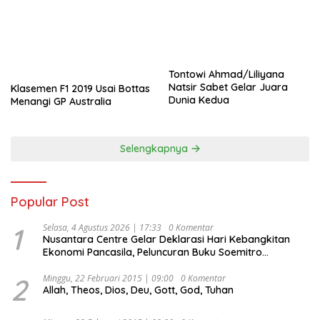
Tontowi Ahmad/Liliyana
Natsir Sabet Gelar Juara
Klasemen F1 2019 Usai Bottas
Dunia Kedua
Menangi GP Australia
Selengkapnya
Popular Post
1
Selasa, 4 Agustus 2026 | 17:33
0 Komentar
Nusantara Centre Gelar Deklarasi Hari Kebangkitan
Ekonomi Pancasila, Peluncuran Buku Soemitro
Djojohadikusumo Anti Penjajahan (Pergolakan
Ekonomi Politik Indonesia) & Simposium Nasional
2
Minggu, 22 Februari 2015 | 09:00
0 Komentar
Allah, Theos, Dios, Deu, Gott, God, Tuhan
“Urgensi Undang-Undang Perekonomian Nasional dan
Kesejahteraan Sosial dalam Menata Bangsa Menuju
Indonesia Emas 2045”,