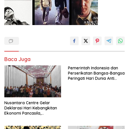
Baca Juga
Pemerintah Indonesia dan
Perserikatan Bangsa-Bangsa
Peringati Hari Dunia Anti
Perdagangan Orang 2026
dengan Komitmen Baru
untuk Memberantas
Perdagangan Orang di Era
Nusantara Centre Gelar
Digital
Deklarasi Hari Kebangkitan
Ekonomi Pancasila,
Peluncuran Buku Soemitro
Djojohadikusumo Anti
Penjajahan (Pergolakan