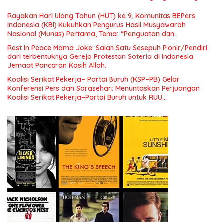
Era Digital
Rayakan Hari Ulang Tahun (HUT) ke 9, Komunitas BEPers
Indonesia (KBI) Kukuhkan Pengurus Hasil Musyawarah
Nasional (Munas) Pertama, Tema: “Penguatan dan
Pengembangan Organisasi KBI yang Berbasis Riset di seluruh
Rest In Peace Mama Joke: Salah Satu Sesepuh Pionir/Pendiri
Indonesia dan Mancanegara”.
dari terbentuknya Gereja Protestan Soteria di Indonesia
Jemaat Pancaran Kasih Allah.
Koalisi Serikat Pekerja– Partai Buruh (KSP–PB) Gelar
Konferensi Pers dan Sarasehan: Menuntaskan Perjuangan
Koalisi Serikat Pekerja–Partai Buruh untuk RUU
Ketenagakerjaan Baru.