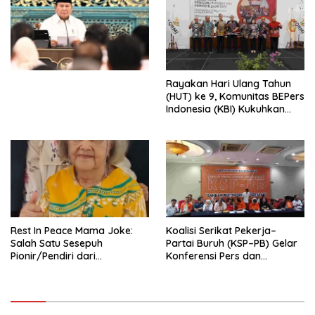
Ekonomi Politik Indonesia) &
Simposium Nasional “Urgensi
Undang-Undang
Perekonomian Nasional dan
Kesejahteraan Sosial dalam
Menata Bangsa Menuju
Rayakan Hari Ulang Tahun
Indonesia Emas 2045”,
(HUT) ke 9, Komunitas BEPers
Indonesia (KBI) Kukuhkan
Pengurus Hasil Musyawarah
Nasional (Munas) Pertama,
Tema: “Penguatan dan
Pengembangan Organisasi
KBI yang Berbasis Riset di
seluruh Indonesia dan
Mancanegara”.
Rest In Peace Mama Joke:
Koalisi Serikat Pekerja–
Salah Satu Sesepuh
Partai Buruh (KSP–PB) Gelar
Pionir/Pendiri dari
Konferensi Pers dan
terbentuknya Gereja
Sarasehan: Menuntaskan
Protestan Soteria di
Perjuangan Koalisi Serikat
Indonesia Jemaat Pancaran
Pekerja–Partai Buruh untuk
Kasih Allah.
RUU Ketenagakerjaan Baru.