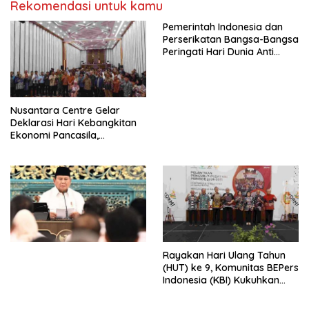
Rekomendasi untuk kamu
Pemerintah Indonesia dan
Perserikatan Bangsa-Bangsa
Peringati Hari Dunia Anti
Perdagangan Orang 2026
dengan Komitmen Baru
untuk Memberantas
Perdagangan Orang di Era
Nusantara Centre Gelar
Digital
Deklarasi Hari Kebangkitan
Ekonomi Pancasila,
Peluncuran Buku Soemitro
Djojohadikusumo Anti
Penjajahan (Pergolakan
Ekonomi Politik Indonesia) &
Simposium Nasional “Urgensi
Undang-Undang
Perekonomian Nasional dan
Kesejahteraan Sosial dalam
Menata Bangsa Menuju
Rayakan Hari Ulang Tahun
Indonesia Emas 2045”,
(HUT) ke 9, Komunitas BEPers
Indonesia (KBI) Kukuhkan
Pengurus Hasil Musyawarah
Nasional (Munas) Pertama,