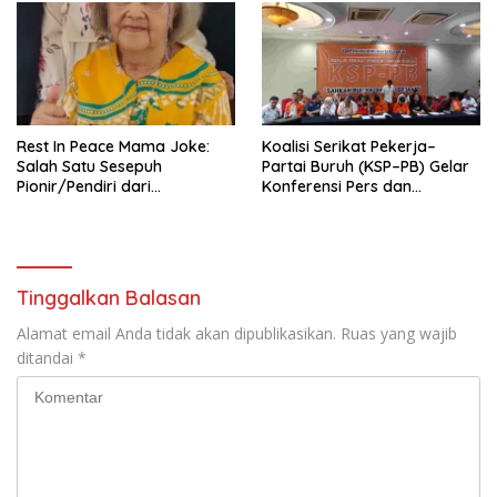
Tema: “Penguatan dan
Pengembangan Organisasi
KBI yang Berbasis Riset di
seluruh Indonesia dan
Mancanegara”.
Rest In Peace Mama Joke:
Koalisi Serikat Pekerja–
Salah Satu Sesepuh
Partai Buruh (KSP–PB) Gelar
Pionir/Pendiri dari
Konferensi Pers dan
terbentuknya Gereja
Sarasehan: Menuntaskan
Protestan Soteria di
Perjuangan Koalisi Serikat
Indonesia Jemaat Pancaran
Pekerja–Partai Buruh untuk
Kasih Allah.
RUU Ketenagakerjaan Baru.
Tinggalkan Balasan
Alamat email Anda tidak akan dipublikasikan.
Ruas yang wajib
ditandai
*