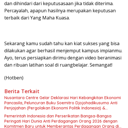
dan dihindari dari keputusasaan jika tidak diterima.
Percayalah, apapun hasilnya merupakan keputusan
terbaik dari Yang Maha Kuasa.
Sekarang kamu sudah tahu kan kiat sukses yang bisa
dilakukan agar berhasil menjemput kampus impianmu.
Ayo, terus persiapkan dirimu dengan video beranimasi
dan ribuan latihan soal di ruangbelajar. Semangat!
(Hotben)
Berita Terkait
Nusantara Centre Gelar Deklarasi Hari Kebangkitan Ekonomi
Pancasila, Peluncuran Buku Soemitro Djojohadikusumo Anti
Penjajahan (Pergolakan Ekonomi Politik Indonesia) &
Simposium Nasional “Urgensi Undang-Undang Perekonomian
Pemerintah Indonesia dan Perserikatan Bangsa-Bangsa
Nasional dan Kesejahteraan Sosial dalam Menata Bangsa
Peringati Hari Dunia Anti Perdagangan Orang 2026 dengan
Menuju Indonesia Emas 2045”,
Komitmen Baru untuk Memberantas Perdagangan Orang di