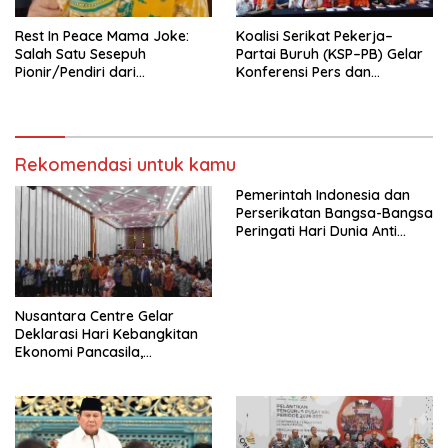
Rest In Peace Mama Joke:
Koalisi Serikat Pekerja–
Salah Satu Sesepuh
Partai Buruh (KSP–PB) Gelar
Pionir/Pendiri dari
Konferensi Pers dan
terbentuknya Gereja
Sarasehan: Menuntaskan
Protestan Soteria di
Perjuangan Koalisi Serikat
Indonesia Jemaat Pancaran
Pekerja–Partai Buruh untuk
Kasih Allah.
RUU Ketenagakerjaan Baru.
Rekomendasi untuk kamu
Pemerintah Indonesia dan
Perserikatan Bangsa-Bangsa
Peringati Hari Dunia Anti
Perdagangan Orang 2026
dengan Komitmen Baru
untuk Memberantas
Perdagangan Orang di Era
Nusantara Centre Gelar
Digital
Deklarasi Hari Kebangkitan
Ekonomi Pancasila,
Peluncuran Buku Soemitro
Djojohadikusumo Anti
Penjajahan (Pergolakan
Ekonomi Politik Indonesia) &
Simposium Nasional “Urgensi