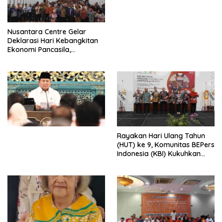
dengan Komitmen Baru
untuk Memberantas
Perdagangan Orang di Era
Nusantara Centre Gelar
Digital
Deklarasi Hari Kebangkitan
Ekonomi Pancasila,
Peluncuran Buku Soemitro
Djojohadikusumo Anti
Penjajahan (Pergolakan
Ekonomi Politik Indonesia) &
Simposium Nasional “Urgensi
Undang-Undang
Perekonomian Nasional dan
Kesejahteraan Sosial dalam
Menata Bangsa Menuju
Rayakan Hari Ulang Tahun
Indonesia Emas 2045”,
(HUT) ke 9, Komunitas BEPers
Indonesia (KBI) Kukuhkan
Pengurus Hasil Musyawarah
Nasional (Munas) Pertama,
Tema: “Penguatan dan
Pengembangan Organisasi
KBI yang Berbasis Riset di
seluruh Indonesia dan
Mancanegara”.