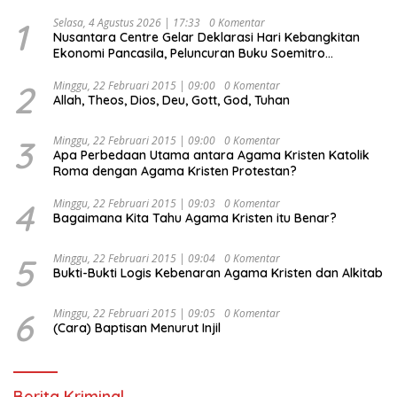
1
Selasa, 4 Agustus 2026 | 17:33
0 Komentar
Nusantara Centre Gelar Deklarasi Hari Kebangkitan
Ekonomi Pancasila, Peluncuran Buku Soemitro
Djojohadikusumo Anti Penjajahan (Pergolakan
Ekonomi Politik Indonesia) & Simposium Nasional
2
Minggu, 22 Februari 2015 | 09:00
0 Komentar
Allah, Theos, Dios, Deu, Gott, God, Tuhan
“Urgensi Undang-Undang Perekonomian Nasional dan
Kesejahteraan Sosial dalam Menata Bangsa Menuju
Indonesia Emas 2045”,
3
Minggu, 22 Februari 2015 | 09:00
0 Komentar
Apa Perbedaan Utama antara Agama Kristen Katolik
Roma dengan Agama Kristen Protestan?
4
Minggu, 22 Februari 2015 | 09:03
0 Komentar
Bagaimana Kita Tahu Agama Kristen itu Benar?
5
Minggu, 22 Februari 2015 | 09:04
0 Komentar
Bukti-Bukti Logis Kebenaran Agama Kristen dan Alkitab
6
Minggu, 22 Februari 2015 | 09:05
0 Komentar
(Cara) Baptisan Menurut Injil
Berita Kriminal