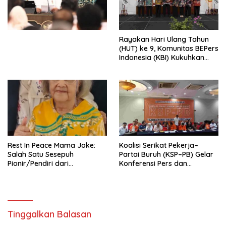
Undang-Undang
Perekonomian Nasional dan
Kesejahteraan Sosial dalam
Menata Bangsa Menuju
Rayakan Hari Ulang Tahun
Indonesia Emas 2045”,
(HUT) ke 9, Komunitas BEPers
Indonesia (KBI) Kukuhkan
Pengurus Hasil Musyawarah
Nasional (Munas) Pertama,
Tema: “Penguatan dan
Pengembangan Organisasi
KBI yang Berbasis Riset di
seluruh Indonesia dan
Mancanegara”.
Rest In Peace Mama Joke:
Koalisi Serikat Pekerja–
Salah Satu Sesepuh
Partai Buruh (KSP–PB) Gelar
Pionir/Pendiri dari
Konferensi Pers dan
terbentuknya Gereja
Sarasehan: Menuntaskan
Protestan Soteria di
Perjuangan Koalisi Serikat
Indonesia Jemaat Pancaran
Pekerja–Partai Buruh untuk
Kasih Allah.
RUU Ketenagakerjaan Baru.
Tinggalkan Balasan