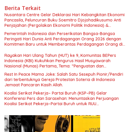
Berita Terkait
Nusantara Centre Gelar Deklarasi Hari Kebangkitan Ekonomi
Pancasila, Peluncuran Buku Soemitro Djojohadikusumo Anti
Penjajahan (Pergolakan Ekonomi Politik Indonesia) &
Simposium Nasional “Urgensi Undang-Undang Perekonomian
Pemerintah Indonesia dan Perserikatan Bangsa-Bangsa
Nasional dan Kesejahteraan Sosial dalam Menata Bangsa
Peringati Hari Dunia Anti Perdagangan Orang 2026 dengan
Menuju Indonesia Emas 2045”,
Komitmen Baru untuk Memberantas Perdagangan Orang di
Era Digital
Rayakan Hari Ulang Tahun (HUT) ke 9, Komunitas BEPers
Indonesia (KBI) Kukuhkan Pengurus Hasil Musyawarah
Nasional (Munas) Pertama, Tema: “Penguatan dan
Pengembangan Organisasi KBI yang Berbasis Riset di seluruh
Rest In Peace Mama Joke: Salah Satu Sesepuh Pionir/Pendiri
Indonesia dan Mancanegara”.
dari terbentuknya Gereja Protestan Soteria di Indonesia
Jemaat Pancaran Kasih Allah.
Koalisi Serikat Pekerja– Partai Buruh (KSP–PB) Gelar
Konferensi Pers dan Sarasehan: Menuntaskan Perjuangan
Koalisi Serikat Pekerja–Partai Buruh untuk RUU
Ketenagakerjaan Baru.