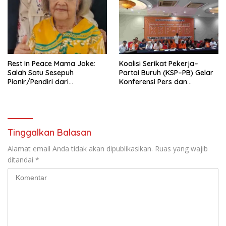
Tema: “Penguatan dan
Pengembangan Organisasi
KBI yang Berbasis Riset di
seluruh Indonesia dan
Mancanegara”.
Rest In Peace Mama Joke:
Koalisi Serikat Pekerja–
Salah Satu Sesepuh
Partai Buruh (KSP–PB) Gelar
Pionir/Pendiri dari
Konferensi Pers dan
terbentuknya Gereja
Sarasehan: Menuntaskan
Protestan Soteria di
Perjuangan Koalisi Serikat
Indonesia Jemaat Pancaran
Pekerja–Partai Buruh untuk
Kasih Allah.
RUU Ketenagakerjaan Baru.
Tinggalkan Balasan
Alamat email Anda tidak akan dipublikasikan.
Ruas yang wajib
ditandai
*