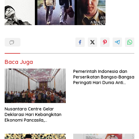
Baca Juga
Pemerintah Indonesia dan
Perserikatan Bangsa-Bangsa
Peringati Hari Dunia Anti
Perdagangan Orang 2026
dengan Komitmen Baru
untuk Memberantas
Perdagangan Orang di Era
Nusantara Centre Gelar
Digital
Deklarasi Hari Kebangkitan
Ekonomi Pancasila,
Peluncuran Buku Soemitro
Djojohadikusumo Anti
Penjajahan (Pergolakan