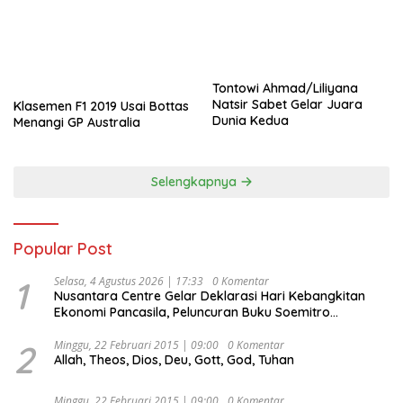
Tontowi Ahmad/Liliyana
Natsir Sabet Gelar Juara
Klasemen F1 2019 Usai Bottas
Dunia Kedua
Menangi GP Australia
Selengkapnya
Popular Post
1
Selasa, 4 Agustus 2026 | 17:33
0 Komentar
Nusantara Centre Gelar Deklarasi Hari Kebangkitan
Ekonomi Pancasila, Peluncuran Buku Soemitro
Djojohadikusumo Anti Penjajahan (Pergolakan
Ekonomi Politik Indonesia) & Simposium Nasional
2
Minggu, 22 Februari 2015 | 09:00
0 Komentar
Allah, Theos, Dios, Deu, Gott, God, Tuhan
“Urgensi Undang-Undang Perekonomian Nasional dan
Kesejahteraan Sosial dalam Menata Bangsa Menuju
Indonesia Emas 2045”,
Minggu, 22 Februari 2015 | 09:00
0 Komentar