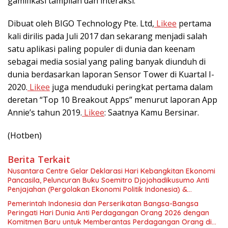
gamifikasi tampilan dan interaksi.
Dibuat oleh BIGO Technology Pte. Ltd,
Likee
pertama
kali dirilis pada Juli 2017 dan sekarang menjadi salah
satu aplikasi paling populer di dunia dan keenam
sebagai media sosial yang paling banyak diunduh di
dunia berdasarkan laporan Sensor Tower di Kuartal I-
2020.
Likee
juga menduduki peringkat pertama dalam
deretan “Top 10 Breakout Apps” menurut laporan App
Annie’s tahun 2019.
Likee
: Saatnya Kamu Bersinar.
(Hotben)
Berita Terkait
Nusantara Centre Gelar Deklarasi Hari Kebangkitan Ekonomi
Pancasila, Peluncuran Buku Soemitro Djojohadikusumo Anti
Penjajahan (Pergolakan Ekonomi Politik Indonesia) &
Simposium Nasional “Urgensi Undang-Undang Perekonomian
Pemerintah Indonesia dan Perserikatan Bangsa-Bangsa
Nasional dan Kesejahteraan Sosial dalam Menata Bangsa
Peringati Hari Dunia Anti Perdagangan Orang 2026 dengan
Menuju Indonesia Emas 2045”,
Komitmen Baru untuk Memberantas Perdagangan Orang di