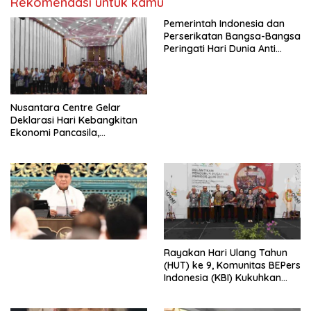
Rekomendasi untuk kamu
Pemerintah Indonesia dan
Perserikatan Bangsa-Bangsa
Peringati Hari Dunia Anti
Perdagangan Orang 2026
dengan Komitmen Baru
untuk Memberantas
Perdagangan Orang di Era
Nusantara Centre Gelar
Digital
Deklarasi Hari Kebangkitan
Ekonomi Pancasila,
Peluncuran Buku Soemitro
Djojohadikusumo Anti
Penjajahan (Pergolakan
Ekonomi Politik Indonesia) &
Simposium Nasional “Urgensi
Undang-Undang
Perekonomian Nasional dan
Kesejahteraan Sosial dalam
Menata Bangsa Menuju
Rayakan Hari Ulang Tahun
Indonesia Emas 2045”,
(HUT) ke 9, Komunitas BEPers
Indonesia (KBI) Kukuhkan
Pengurus Hasil Musyawarah
Nasional (Munas) Pertama,