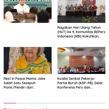
Ekonomi Politik Indonesia) &
Simposium Nasional “Urgensi
Undang-Undang
Perekonomian Nasional dan
Kesejahteraan Sosial dalam
Menata Bangsa Menuju
Rayakan Hari Ulang Tahun
Indonesia Emas 2045”,
(HUT) ke 9, Komunitas BEPers
Indonesia (KBI) Kukuhkan
Pengurus Hasil Musyawarah
Nasional (Munas) Pertama,
Tema: “Penguatan dan
Pengembangan Organisasi
KBI yang Berbasis Riset di
seluruh Indonesia dan
Mancanegara”.
Rest In Peace Mama Joke:
Koalisi Serikat Pekerja–
Salah Satu Sesepuh
Partai Buruh (KSP–PB) Gelar
Pionir/Pendiri dari
Konferensi Pers dan
terbentuknya Gereja
Sarasehan: Menuntaskan
Protestan Soteria di
Perjuangan Koalisi Serikat
Indonesia Jemaat Pancaran
Pekerja–Partai Buruh untuk
Kasih Allah.
RUU Ketenagakerjaan Baru.