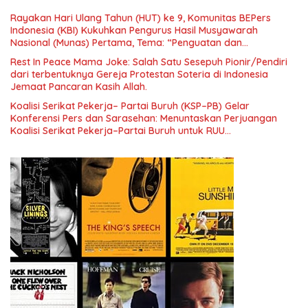
Era Digital
Rayakan Hari Ulang Tahun (HUT) ke 9, Komunitas BEPers
Indonesia (KBI) Kukuhkan Pengurus Hasil Musyawarah
Nasional (Munas) Pertama, Tema: “Penguatan dan
Pengembangan Organisasi KBI yang Berbasis Riset di seluruh
Rest In Peace Mama Joke: Salah Satu Sesepuh Pionir/Pendiri
Indonesia dan Mancanegara”.
dari terbentuknya Gereja Protestan Soteria di Indonesia
Jemaat Pancaran Kasih Allah.
Koalisi Serikat Pekerja– Partai Buruh (KSP–PB) Gelar
Konferensi Pers dan Sarasehan: Menuntaskan Perjuangan
Koalisi Serikat Pekerja–Partai Buruh untuk RUU
Ketenagakerjaan Baru.