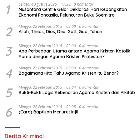
1
Selasa, 4 Agustus 2026 | 17:33
0 Komentar
Nusantara Centre Gelar Deklarasi Hari Kebangkitan
Ekonomi Pancasila, Peluncuran Buku Soemitro
Djojohadikusumo Anti Penjajahan (Pergolakan
Ekonomi Politik Indonesia) & Simposium Nasional
2
Minggu, 22 Februari 2015 | 09:00
0 Komentar
Allah, Theos, Dios, Deu, Gott, God, Tuhan
“Urgensi Undang-Undang Perekonomian Nasional dan
Kesejahteraan Sosial dalam Menata Bangsa Menuju
Indonesia Emas 2045”,
3
Minggu, 22 Februari 2015 | 09:00
0 Komentar
Apa Perbedaan Utama antara Agama Kristen Katolik
Roma dengan Agama Kristen Protestan?
4
Minggu, 22 Februari 2015 | 09:03
0 Komentar
Bagaimana Kita Tahu Agama Kristen itu Benar?
5
Minggu, 22 Februari 2015 | 09:04
0 Komentar
Bukti-Bukti Logis Kebenaran Agama Kristen dan Alkitab
6
Minggu, 22 Februari 2015 | 09:05
0 Komentar
(Cara) Baptisan Menurut Injil
Berita Kriminal