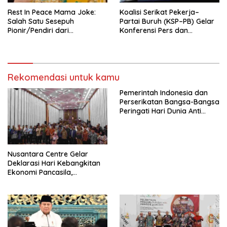
Rest In Peace Mama Joke:
Koalisi Serikat Pekerja–
Salah Satu Sesepuh
Partai Buruh (KSP–PB) Gelar
Pionir/Pendiri dari
Konferensi Pers dan
terbentuknya Gereja
Sarasehan: Menuntaskan
Protestan Soteria di
Perjuangan Koalisi Serikat
Indonesia Jemaat Pancaran
Pekerja–Partai Buruh untuk
Kasih Allah.
RUU Ketenagakerjaan Baru.
Rekomendasi untuk kamu
Pemerintah Indonesia dan
Perserikatan Bangsa-Bangsa
Peringati Hari Dunia Anti
Perdagangan Orang 2026
dengan Komitmen Baru
untuk Memberantas
Perdagangan Orang di Era
Nusantara Centre Gelar
Digital
Deklarasi Hari Kebangkitan
Ekonomi Pancasila,
Peluncuran Buku Soemitro
Djojohadikusumo Anti
Penjajahan (Pergolakan
Ekonomi Politik Indonesia) &
Simposium Nasional “Urgensi
Undang-Undang