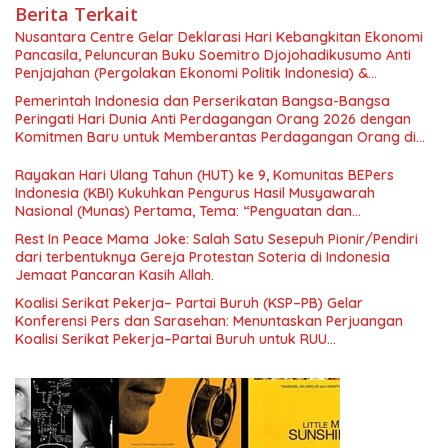
Berita Terkait
Nusantara Centre Gelar Deklarasi Hari Kebangkitan Ekonomi
Pancasila, Peluncuran Buku Soemitro Djojohadikusumo Anti
Penjajahan (Pergolakan Ekonomi Politik Indonesia) &
Simposium Nasional “Urgensi Undang-Undang Perekonomian
Pemerintah Indonesia dan Perserikatan Bangsa-Bangsa
Nasional dan Kesejahteraan Sosial dalam Menata Bangsa
Peringati Hari Dunia Anti Perdagangan Orang 2026 dengan
Menuju Indonesia Emas 2045”,
Komitmen Baru untuk Memberantas Perdagangan Orang di
Era Digital
Rayakan Hari Ulang Tahun (HUT) ke 9, Komunitas BEPers
Indonesia (KBI) Kukuhkan Pengurus Hasil Musyawarah
Nasional (Munas) Pertama, Tema: “Penguatan dan
Pengembangan Organisasi KBI yang Berbasis Riset di seluruh
Rest In Peace Mama Joke: Salah Satu Sesepuh Pionir/Pendiri
Indonesia dan Mancanegara”.
dari terbentuknya Gereja Protestan Soteria di Indonesia
Jemaat Pancaran Kasih Allah.
Koalisi Serikat Pekerja– Partai Buruh (KSP–PB) Gelar
Konferensi Pers dan Sarasehan: Menuntaskan Perjuangan
Koalisi Serikat Pekerja–Partai Buruh untuk RUU
Ketenagakerjaan Baru.