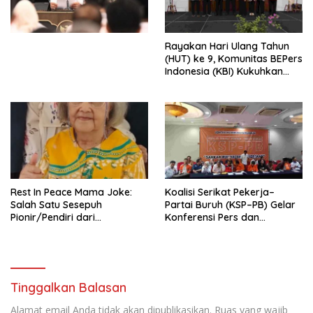
Perekonomian Nasional dan
Kesejahteraan Sosial dalam
Menata Bangsa Menuju
Rayakan Hari Ulang Tahun
Indonesia Emas 2045”,
(HUT) ke 9, Komunitas BEPers
Indonesia (KBI) Kukuhkan
Pengurus Hasil Musyawarah
Nasional (Munas) Pertama,
Tema: “Penguatan dan
Pengembangan Organisasi
KBI yang Berbasis Riset di
seluruh Indonesia dan
Mancanegara”.
Rest In Peace Mama Joke:
Koalisi Serikat Pekerja–
Salah Satu Sesepuh
Partai Buruh (KSP–PB) Gelar
Pionir/Pendiri dari
Konferensi Pers dan
terbentuknya Gereja
Sarasehan: Menuntaskan
Protestan Soteria di
Perjuangan Koalisi Serikat
Indonesia Jemaat Pancaran
Pekerja–Partai Buruh untuk
Kasih Allah.
RUU Ketenagakerjaan Baru.
Tinggalkan Balasan
Alamat email Anda tidak akan dipublikasikan.
Ruas yang wajib