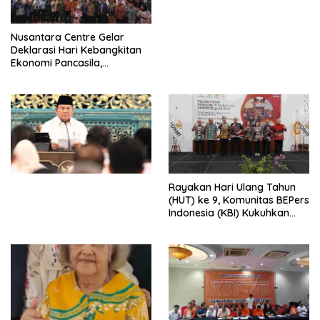
dengan Komitmen Baru
untuk Memberantas
Perdagangan Orang di Era
Nusantara Centre Gelar
Digital
Deklarasi Hari Kebangkitan
Ekonomi Pancasila,
Peluncuran Buku Soemitro
Djojohadikusumo Anti
Penjajahan (Pergolakan
Ekonomi Politik Indonesia) &
Simposium Nasional “Urgensi
Undang-Undang
Perekonomian Nasional dan
Kesejahteraan Sosial dalam
Menata Bangsa Menuju
Rayakan Hari Ulang Tahun
Indonesia Emas 2045”,
(HUT) ke 9, Komunitas BEPers
Indonesia (KBI) Kukuhkan
Pengurus Hasil Musyawarah
Nasional (Munas) Pertama,
Tema: “Penguatan dan
Pengembangan Organisasi
KBI yang Berbasis Riset di
seluruh Indonesia dan
Mancanegara”.