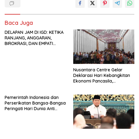
Baca Juga
DELAPAN JAM DI IGD: KETIKA
RANJANG, ANGGARAN,
BIROKRASI, DAN EMPATI
SAMA-SAMA MENIPIS
Nusantara Centre Gelar
Deklarasi Hari Kebangkitan
Ekonomi Pancasila,
Peluncuran Buku Soemitro
Djojohadikusumo Anti
Pemerintah Indonesia dan
Penjajahan (Pergolakan
Perserikatan Bangsa-Bangsa
Ekonomi Politik Indonesia) &
Peringati Hari Dunia Anti
Simposium Nasional “Urgensi
Perdagangan Orang 2026
Undang-Undang
dengan Komitmen Baru
Perekonomian Nasional dan
untuk Memberantas
Kesejahteraan Sosial dalam
Perdagangan Orang di Era
Menata Bangsa Menuju
Digital
Indonesia Emas 2045”,