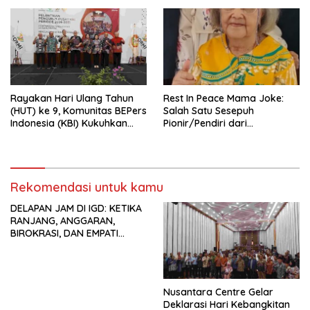
Rayakan Hari Ulang Tahun
Rest In Peace Mama Joke:
(HUT) ke 9, Komunitas BEPers
Salah Satu Sesepuh
Indonesia (KBI) Kukuhkan
Pionir/Pendiri dari
Pengurus Hasil Musyawarah
terbentuknya Gereja
Nasional (Munas) Pertama,
Protestan Soteria di
Tema: “Penguatan dan
Indonesia Jemaat Pancaran
Pengembangan Organisasi
Kasih Allah.
KBI yang Berbasis Riset di
Rekomendasi untuk kamu
seluruh Indonesia dan
DELAPAN JAM DI IGD: KETIKA
Mancanegara”.
RANJANG, ANGGARAN,
BIROKRASI, DAN EMPATI
SAMA-SAMA MENIPIS
Nusantara Centre Gelar
Deklarasi Hari Kebangkitan