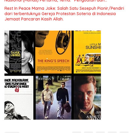
Pengembangan Organisasi KBI yang Berbasis Riset di seluruh
Rest In Peace Mama Joke: Salah Satu Sesepuh Pionir/Pendiri
Indonesia dan Mancanegara”.
dari terbentuknya Gereja Protestan Soteria di Indonesia
Jemaat Pancaran Kasih Allah.