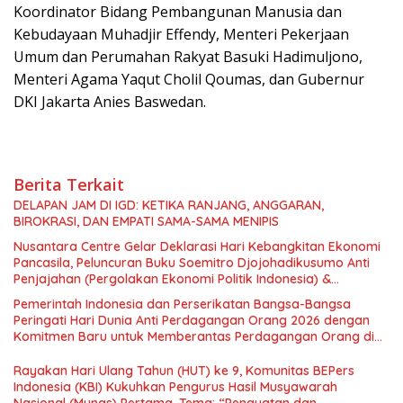
Koordinator Bidang Pembangunan Manusia dan
Kebudayaan Muhadjir Effendy, Menteri Pekerjaan
Umum dan Perumahan Rakyat Basuki Hadimuljono,
Menteri Agama Yaqut Cholil Qoumas, dan Gubernur
DKI Jakarta Anies Baswedan.
Berita Terkait
DELAPAN JAM DI IGD: KETIKA RANJANG, ANGGARAN,
BIROKRASI, DAN EMPATI SAMA-SAMA MENIPIS
Nusantara Centre Gelar Deklarasi Hari Kebangkitan Ekonomi
Pancasila, Peluncuran Buku Soemitro Djojohadikusumo Anti
Penjajahan (Pergolakan Ekonomi Politik Indonesia) &
Simposium Nasional “Urgensi Undang-Undang Perekonomian
Pemerintah Indonesia dan Perserikatan Bangsa-Bangsa
Nasional dan Kesejahteraan Sosial dalam Menata Bangsa
Peringati Hari Dunia Anti Perdagangan Orang 2026 dengan
Menuju Indonesia Emas 2045”,
Komitmen Baru untuk Memberantas Perdagangan Orang di
Era Digital
Rayakan Hari Ulang Tahun (HUT) ke 9, Komunitas BEPers
Indonesia (KBI) Kukuhkan Pengurus Hasil Musyawarah
Nasional (Munas) Pertama, Tema: “Penguatan dan