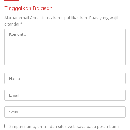
KBI yang Berbasis Riset di
Tinggalkan Balasan
seluruh Indonesia dan
Mancanegara”.
Alamat email Anda tidak akan dipublikasikan.
Ruas yang wajib
ditandai
*
Simpan nama, email, dan situs web saya pada peramban ini