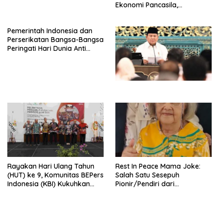
Ekonomi Pancasila,
Peluncuran Buku Soemitro
Djojohadikusumo Anti
Pemerintah Indonesia dan
Penjajahan (Pergolakan
Perserikatan Bangsa-Bangsa
Ekonomi Politik Indonesia) &
Peringati Hari Dunia Anti
Simposium Nasional “Urgensi
Perdagangan Orang 2026
Undang-Undang
dengan Komitmen Baru
Perekonomian Nasional dan
untuk Memberantas
Kesejahteraan Sosial dalam
Perdagangan Orang di Era
Menata Bangsa Menuju
Digital
Indonesia Emas 2045”,
Rayakan Hari Ulang Tahun
Rest In Peace Mama Joke:
(HUT) ke 9, Komunitas BEPers
Salah Satu Sesepuh
Indonesia (KBI) Kukuhkan
Pionir/Pendiri dari
Pengurus Hasil Musyawarah
terbentuknya Gereja
Nasional (Munas) Pertama,
Protestan Soteria di
Tema: “Penguatan dan
Indonesia Jemaat Pancaran
Pengembangan Organisasi
Kasih Allah.