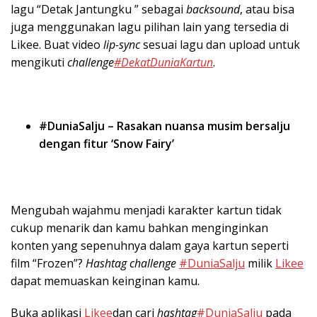
lagu “Detak Jantungku ” sebagai
backsound
, atau bisa
juga menggunakan lagu pilihan lain yang tersedia di
Likee. Buat video
lip-sync
sesuai lagu dan upload untuk
mengikuti
challenge
#DekatDuniaKartun
.
#DuniaSalju – Rasakan nuansa musim bersalju
dengan fitur ‘Snow Fairy’
Mengubah wajahmu menjadi karakter kartun tidak
cukup menarik dan kamu bahkan menginginkan
konten yang sepenuhnya dalam gaya kartun seperti
film “Frozen”?
Hashtag challenge
#DuniaSalju
milik
Likee
dapat memuaskan keinginan kamu.
Buka aplikasi
Likee
dan cari
hashtag
#DuniaSalju
pada