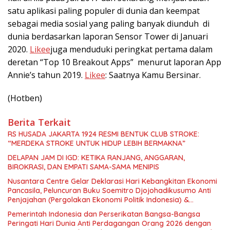
satu aplikasi paling populer di dunia dan keempat
sebagai media sosial yang paling banyak diunduh di
dunia berdasarkan laporan Sensor Tower di Januari
2020.
Likee
juga menduduki peringkat pertama dalam
deretan “Top 10 Breakout Apps” menurut laporan App
Annie’s tahun 2019.
Likee
: Saatnya Kamu Bersinar.
(Hotben)
Berita Terkait
RS HUSADA JAKARTA 1924 RESMI BENTUK CLUB STROKE:
“MERDEKA STROKE UNTUK HIDUP LEBIH BERMAKNA”
DELAPAN JAM DI IGD: KETIKA RANJANG, ANGGARAN,
BIROKRASI, DAN EMPATI SAMA-SAMA MENIPIS
Nusantara Centre Gelar Deklarasi Hari Kebangkitan Ekonomi
Pancasila, Peluncuran Buku Soemitro Djojohadikusumo Anti
Penjajahan (Pergolakan Ekonomi Politik Indonesia) &
Simposium Nasional “Urgensi Undang-Undang Perekonomian
Pemerintah Indonesia dan Perserikatan Bangsa-Bangsa
Nasional dan Kesejahteraan Sosial dalam Menata Bangsa
Peringati Hari Dunia Anti Perdagangan Orang 2026 dengan
Menuju Indonesia Emas 2045”,