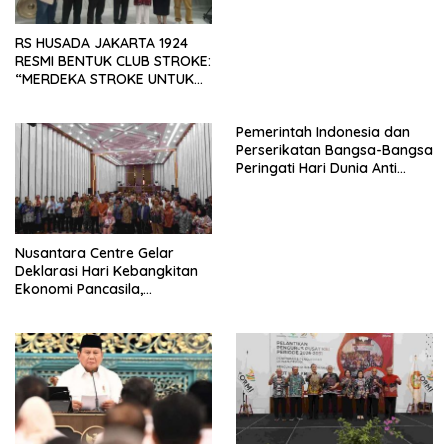
RS HUSADA JAKARTA 1924
RESMI BENTUK CLUB STROKE:
“MERDEKA STROKE UNTUK
HIDUP LEBIH BERMAKNA”
Pemerintah Indonesia dan
Perserikatan Bangsa-Bangsa
Peringati Hari Dunia Anti
Perdagangan Orang 2026
dengan Komitmen Baru
untuk Memberantas
Perdagangan Orang di Era
Nusantara Centre Gelar
Digital
Deklarasi Hari Kebangkitan
Ekonomi Pancasila,
Peluncuran Buku Soemitro
Djojohadikusumo Anti
Penjajahan (Pergolakan
Ekonomi Politik Indonesia) &
Simposium Nasional “Urgensi
Undang-Undang
Perekonomian Nasional dan
Kesejahteraan Sosial dalam