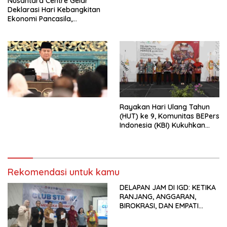
Nusantara Centre Gelar
Digital
Deklarasi Hari Kebangkitan
Ekonomi Pancasila,
Peluncuran Buku Soemitro
Djojohadikusumo Anti
Penjajahan (Pergolakan
Ekonomi Politik Indonesia) &
Simposium Nasional “Urgensi
Undang-Undang
Perekonomian Nasional dan
Kesejahteraan Sosial dalam
Menata Bangsa Menuju
Rayakan Hari Ulang Tahun
Indonesia Emas 2045”,
(HUT) ke 9, Komunitas BEPers
Indonesia (KBI) Kukuhkan
Pengurus Hasil Musyawarah
Nasional (Munas) Pertama,
Tema: “Penguatan dan
Pengembangan Organisasi
Rekomendasi untuk kamu
KBI yang Berbasis Riset di
seluruh Indonesia dan
DELAPAN JAM DI IGD: KETIKA
Mancanegara”.
RANJANG, ANGGARAN,
BIROKRASI, DAN EMPATI
SAMA-SAMA MENIPIS