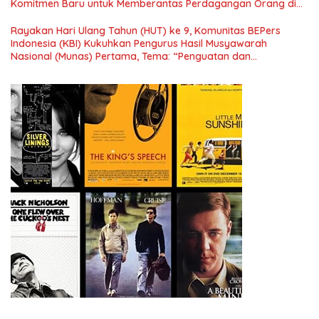
Komitmen Baru untuk Memberantas Perdagangan Orang di
Era Digital
Rayakan Hari Ulang Tahun (HUT) ke 9, Komunitas BEPers
Indonesia (KBI) Kukuhkan Pengurus Hasil Musyawarah
Nasional (Munas) Pertama, Tema: “Penguatan dan
Pengembangan Organisasi KBI yang Berbasis Riset di seluruh
Indonesia dan Mancanegara”.