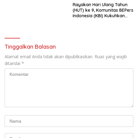
Menata Bangsa Menuju
Rayakan Hari Ulang Tahun
Indonesia Emas 2045”,
(HUT) ke 9, Komunitas BEPers
Indonesia (KBI) Kukuhkan
Pengurus Hasil Musyawarah
Nasional (Munas) Pertama,
Tema: “Penguatan dan
Pengembangan Organisasi
KBI yang Berbasis Riset di
Tinggalkan Balasan
seluruh Indonesia dan
Mancanegara”.
Alamat email Anda tidak akan dipublikasikan.
Ruas yang wajib
ditandai
*