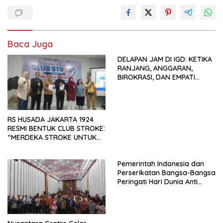
Baca Juga
DELAPAN JAM DI IGD: KETIKA
RANJANG, ANGGARAN,
BIROKRASI, DAN EMPATI
SAMA-SAMA MENIPIS
RS HUSADA JAKARTA 1924
RESMI BENTUK CLUB STROKE:
“MERDEKA STROKE UNTUK
HIDUP LEBIH BERMAKNA”
Pemerintah Indonesia dan
Perserikatan Bangsa-Bangsa
Peringati Hari Dunia Anti
Perdagangan Orang 2026
dengan Komitmen Baru
untuk Memberantas
Perdagangan Orang di Era