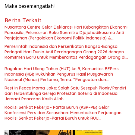
Maka besemangatlah!
Berita Terkait
Nusantara Centre Gelar Deklarasi Hari Kebangkitan Ekonomi
Pancasila, Peluncuran Buku Soemitro Djojohadikusumo Anti
Penjajahan (Pergolakan Ekonomi Politik Indonesia) &
Simposium Nasional “Urgensi Undang-Undang Perekonomian
Pemerintah Indonesia dan Perserikatan Bangsa-Bangsa
Nasional dan Kesejahteraan Sosial dalam Menata Bangsa
Peringati Hari Dunia Anti Perdagangan Orang 2026 dengan
Menuju Indonesia Emas 2045”,
Komitmen Baru untuk Memberantas Perdagangan Orang di
Era Digital
Rayakan Hari Ulang Tahun (HUT) ke 9, Komunitas BEPers
Indonesia (KBI) Kukuhkan Pengurus Hasil Musyawarah
Nasional (Munas) Pertama, Tema: “Penguatan dan
Pengembangan Organisasi KBI yang Berbasis Riset di seluruh
Rest In Peace Mama Joke: Salah Satu Sesepuh Pionir/Pendiri
Indonesia dan Mancanegara”.
dari terbentuknya Gereja Protestan Soteria di Indonesia
Jemaat Pancaran Kasih Allah.
Koalisi Serikat Pekerja– Partai Buruh (KSP–PB) Gelar
Konferensi Pers dan Sarasehan: Menuntaskan Perjuangan
Koalisi Serikat Pekerja–Partai Buruh untuk RUU
Ketenagakerjaan Baru.