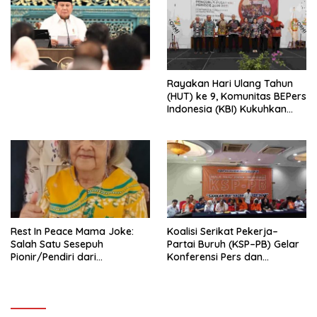
Ekonomi Politik Indonesia) &
Simposium Nasional “Urgensi
Undang-Undang
Perekonomian Nasional dan
Kesejahteraan Sosial dalam
Menata Bangsa Menuju
Rayakan Hari Ulang Tahun
Indonesia Emas 2045”,
(HUT) ke 9, Komunitas BEPers
Indonesia (KBI) Kukuhkan
Pengurus Hasil Musyawarah
Nasional (Munas) Pertama,
Tema: “Penguatan dan
Pengembangan Organisasi
KBI yang Berbasis Riset di
seluruh Indonesia dan
Mancanegara”.
Rest In Peace Mama Joke:
Koalisi Serikat Pekerja–
Salah Satu Sesepuh
Partai Buruh (KSP–PB) Gelar
Pionir/Pendiri dari
Konferensi Pers dan
terbentuknya Gereja
Sarasehan: Menuntaskan
Protestan Soteria di
Perjuangan Koalisi Serikat
Indonesia Jemaat Pancaran
Pekerja–Partai Buruh untuk
Kasih Allah.
RUU Ketenagakerjaan Baru.