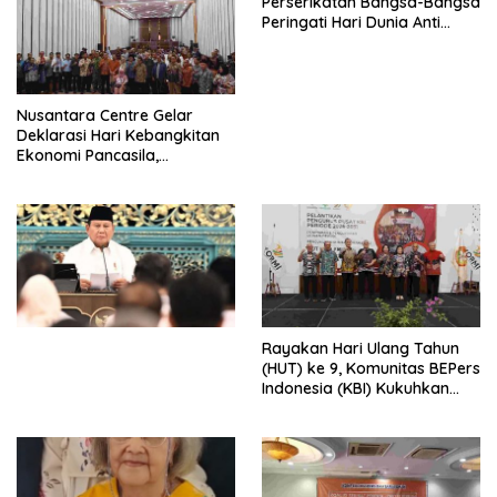
Perserikatan Bangsa-Bangsa
Peringati Hari Dunia Anti
Perdagangan Orang 2026
dengan Komitmen Baru
untuk Memberantas
Perdagangan Orang di Era
Nusantara Centre Gelar
Digital
Deklarasi Hari Kebangkitan
Ekonomi Pancasila,
Peluncuran Buku Soemitro
Djojohadikusumo Anti
Penjajahan (Pergolakan
Ekonomi Politik Indonesia) &
Simposium Nasional “Urgensi
Undang-Undang
Perekonomian Nasional dan
Kesejahteraan Sosial dalam
Menata Bangsa Menuju
Rayakan Hari Ulang Tahun
Indonesia Emas 2045”,
(HUT) ke 9, Komunitas BEPers
Indonesia (KBI) Kukuhkan
Pengurus Hasil Musyawarah
Nasional (Munas) Pertama,
Tema: “Penguatan dan
Pengembangan Organisasi
KBI yang Berbasis Riset di