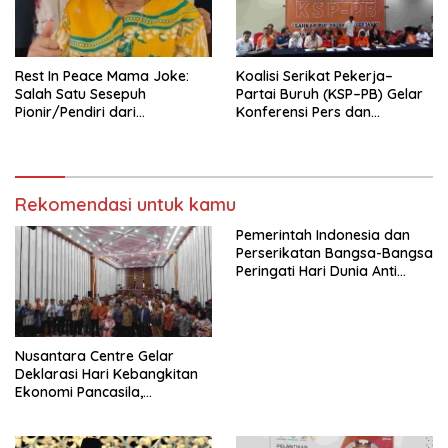
seluruh Indonesia dan
Mancanegara”.
Rest In Peace Mama Joke:
Koalisi Serikat Pekerja–
Salah Satu Sesepuh
Partai Buruh (KSP–PB) Gelar
Pionir/Pendiri dari
Konferensi Pers dan
terbentuknya Gereja
Sarasehan: Menuntaskan
Protestan Soteria di
Perjuangan Koalisi Serikat
Indonesia Jemaat Pancaran
Pekerja–Partai Buruh untuk
Kasih Allah.
RUU Ketenagakerjaan Baru.
Rekomendasi untuk kamu
Pemerintah Indonesia dan
Perserikatan Bangsa-Bangsa
Peringati Hari Dunia Anti
Perdagangan Orang 2026
dengan Komitmen Baru
untuk Memberantas
Perdagangan Orang di Era
Nusantara Centre Gelar
Digital
Deklarasi Hari Kebangkitan
Ekonomi Pancasila,
Peluncuran Buku Soemitro
Djojohadikusumo Anti
Penjajahan (Pergolakan