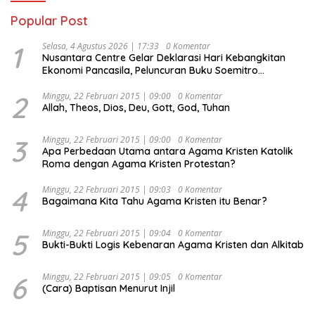
Popular Post
1
Selasa, 4 Agustus 2026 | 17:33
0 Komentar
Nusantara Centre Gelar Deklarasi Hari Kebangkitan
Ekonomi Pancasila, Peluncuran Buku Soemitro
Djojohadikusumo Anti Penjajahan (Pergolakan
Ekonomi Politik Indonesia) & Simposium Nasional
2
Minggu, 22 Februari 2015 | 09:00
0 Komentar
Allah, Theos, Dios, Deu, Gott, God, Tuhan
“Urgensi Undang-Undang Perekonomian Nasional dan
Kesejahteraan Sosial dalam Menata Bangsa Menuju
Indonesia Emas 2045”,
3
Minggu, 22 Februari 2015 | 09:00
0 Komentar
Apa Perbedaan Utama antara Agama Kristen Katolik
Roma dengan Agama Kristen Protestan?
4
Minggu, 22 Februari 2015 | 09:03
0 Komentar
Bagaimana Kita Tahu Agama Kristen itu Benar?
5
Minggu, 22 Februari 2015 | 09:04
0 Komentar
Bukti-Bukti Logis Kebenaran Agama Kristen dan Alkitab
6
Minggu, 22 Februari 2015 | 09:05
0 Komentar
(Cara) Baptisan Menurut Injil