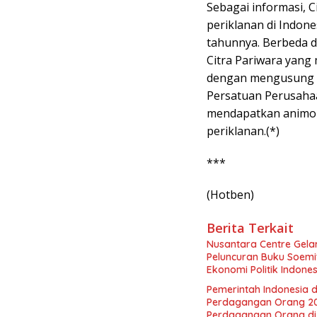
Sebagai informasi, C
periklanan di Indone
tahunnya. Berbeda 
Citra Pariwara yang 
dengan mengusung te
Persatuan Perusahaan
mendapatkan animo y
periklanan.(*)
***
(Hotben)
Berita Terkait
Nusantara Centre Gelar
Peluncuran Buku Soemi
Ekonomi Politik Indon
Perekonomian Nasional
Pemerintah Indonesia d
Indonesia Emas 2045”,
Perdagangan Orang 2
Perdagangan Orang di 