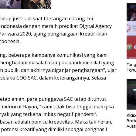
hidup justru di saat tantangan datang. Ini
 Indonesia dengan meraih predikat Digital Agency
 Pariwara 2020, ajang penghargaan kreatif iklan
Indonesia.
ng, beberapa kampanye komunikasi yang kami
 menghadapi masalah dampak pandemi inilah yang
Tung
publik, dan akhirnya diganjar penghargaan”, ujar
Tahu
 selaku COO SAC, dalam keterangannya, Selasa
 tetap aman, para punggawa SAC tetap dituntut
 menurut Rayan, “kami tidak bisa tinggal diam jika
anyak yang terkena imbas negatif pandemi”.
Klas
Bott
basan adalah pemicu kreativitas. Maka tak heran,
Aust
otensi kreatif yang dimiliki sebagai penghasil