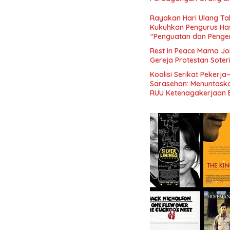
Rayakan Hari Ulang Tah
Kukuhkan Pengurus Has
“Penguatan dan Pengem
Indonesia dan Mancane
Rest In Peace Mama Jok
Gereja Protestan Soter
Koalisi Serikat Pekerja
Sarasehan: Menuntaskan
RUU Ketenagakerjaan 