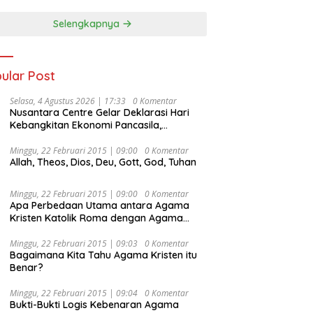
Selengkapnya
ular Post
Selasa, 4 Agustus 2026 | 17:33
0 Komentar
Nusantara Centre Gelar Deklarasi Hari
Kebangkitan Ekonomi Pancasila,
Peluncuran Buku Soemitro
Djojohadikusumo Anti Penjajahan
Minggu, 22 Februari 2015 | 09:00
0 Komentar
Allah, Theos, Dios, Deu, Gott, God, Tuhan
(Pergolakan Ekonomi Politik Indonesia) &
Simposium Nasional “Urgensi Undang-
Undang Perekonomian Nasional dan
Minggu, 22 Februari 2015 | 09:00
0 Komentar
Kesejahteraan Sosial dalam Menata
Apa Perbedaan Utama antara Agama
Bangsa Menuju Indonesia Emas 2045”,
Kristen Katolik Roma dengan Agama
Kristen Protestan?
Minggu, 22 Februari 2015 | 09:03
0 Komentar
Bagaimana Kita Tahu Agama Kristen itu
Benar?
Minggu, 22 Februari 2015 | 09:04
0 Komentar
Bukti-Bukti Logis Kebenaran Agama