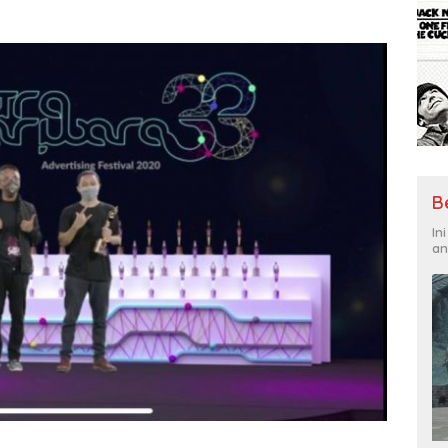
B
In
an