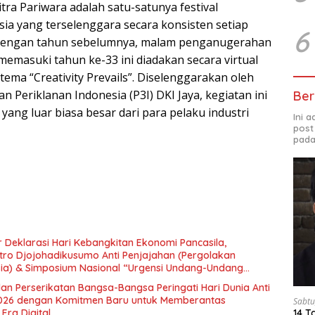
itra Pariwara adalah satu-satunya festival
sia yang terselenggara secara konsisten setiap
6
dengan tahun sebelumnya, malam penganugerahan
memasuki tahun ke-33 ini diadakan secara virtual
ma “Creativity Prevails”. Diselenggarakan oleh
 Periklanan Indonesia (P3I) DKI Jaya, kegiatan ini
Ber
ang luar biasa besar dari para pelaku industri
Ini 
post
pada
 Deklarasi Hari Kebangkitan Ekonomi Pancasila,
tro Djojohadikusumo Anti Penjajahan (Pergolakan
esia) & Simposium Nasional “Urgensi Undang-Undang
 dan Kesejahteraan Sosial dalam Menata Bangsa Menuju
an Perserikatan Bangsa-Bangsa Peringati Hari Dunia Anti
026 dengan Komitmen Baru untuk Memberantas
Sabtu
Era Digital
14 T