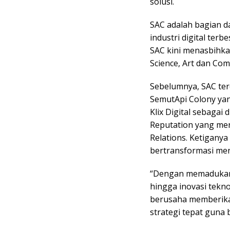
solusi.
SAC adalah bagian d
industri digital terb
SAC kini menasbihka
Science, Art dan Co
Sebelumnya, SAC terd
SemutApi Colony yan
Klix Digital sebagai 
Reputation yang meng
Relations. Ketigany
bertransformasi men
“Dengan memadukan ka
hingga inovasi tekno
berusaha memberikan
strategi tepat guna b