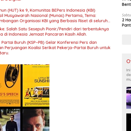
Bent
un (HUT) ke 9, Komunitas BEPers Indonesia (KBI)
Sabtu
il Musyawarah Nasional (Munas) Pertama, Tema:
2 Ha
bangan Organisasi KBI yang Berbasis Riset di seluruh
Pant
gara”.
e: Salah Satu Sesepuh Pionir/Pendiri dari terbentuknya
ia di Indonesia Jemaat Pancaran Kasih Allah.
– Partai Buruh (KSP–PB) Gelar Konferensi Pers dan
 Perjuangan Koalisi Serikat Pekerja–Partai Buruh untuk
Baru.
O
In
de
mu