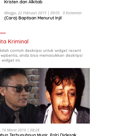
Kristen dan Alkitab
Minggu, 22 Februari 2015 | 09:05
0 Komentar
(Cara) Baptisan Menurut Injil
ita Kriminal
adalah contoh deskripsi untuk widget recent
 wpberita, anda bisa memasukkan deskripsi
 widget ini.
, 16 Maret 2019 | 08:28
ahun Terbunuhnya Munir, Polri Didesak