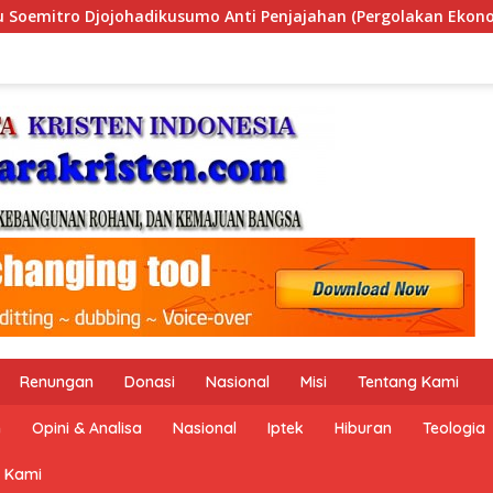
 (Pergolakan Ekonomi Politik Indonesia) & Simposium Nasiona
Renungan
Donasi
Nasional
Misi
Tentang Kami
n
Opini & Analisa
Nasional
Iptek
Hiburan
Teologia
 Kami