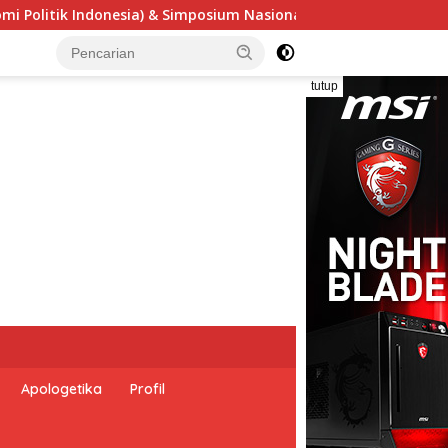
l “Urgensi Undang-Undang Perekonomian Nasional dan Kesejaht
tutup
Apologetika
Profil