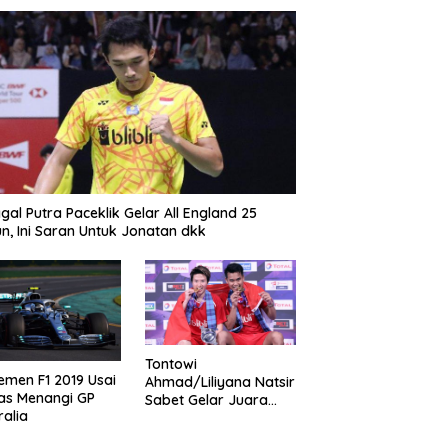
gal Putra Paceklik Gelar All England 25
n, Ini Saran Untuk Jonatan dkk
Tontowi
emen F1 2019 Usai
Ahmad/Liliyana Natsir
as Menangi GP
Sabet Gelar Juara
ralia
Dunia Kedua