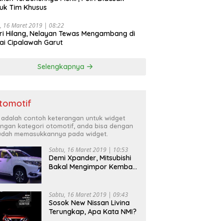
uk Tim Khusus
, 16 Maret 2019 | 08:22
ri Hilang, Nelayan Tewas Mengambang di
ai Cipalawah Garut
Selengkapnya
tomotif
i adalah contoh keterangan untuk widget
ngan kategori otomotif, anda bisa dengan
dah memasukkannya pada widget.
Sabtu, 16 Maret 2019 | 10:53
Demi Xpander, Mitsubishi
Bakal Mengimpor Kembali
Pajero Sport
Sabtu, 16 Maret 2019 | 09:43
Sosok New Nissan Livina
Terungkap, Apa Kata NMI?