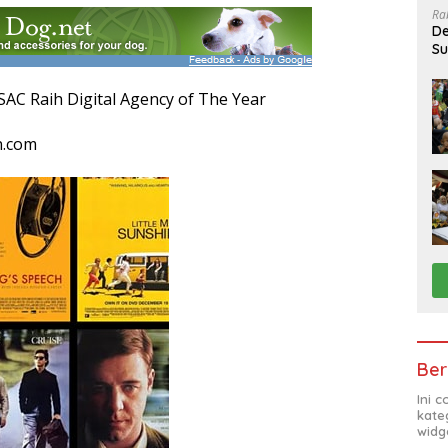
Ra
De
Su
Sa
SAC Raih Digital Agency of The Year
n.com
Ber
Ini 
kate
widg