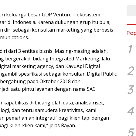
ari keluarga besar GDP Venture – ekosistem
esar di Indonesia. Karena dukungan grup itu pula,
n diri sebagai konsultan marketing yang berbasis
Pop
mmunications.
1
iri dari 3 entitas bisnis. Masing-masing adalah,
g bergerak di bidang Integrated Marketing, lalu
2
digital marketing agency, dan KayuApi Digital
ambil spesifikasi sebagai konsultan Digital Public
a bergabung pada Oktober 2018 dan
3
jadi satu pintu layanan dengan nama SAC.
pabilitas di bidang olah data, analisa riset,
4
logi, dan tentu samudera kreativitas, kami
 pemahaman integratif bagi klien tapi dengan
agi klien-klien kami,” jelas Rayan.
5