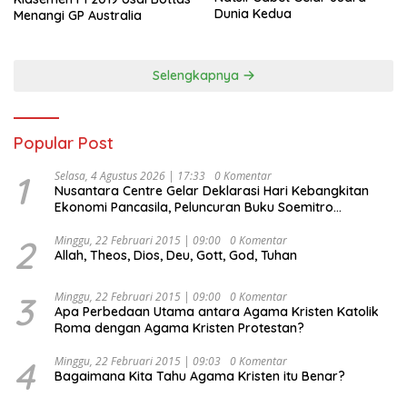
Dunia Kedua
Menangi GP Australia
Selengkapnya
Popular Post
1
Selasa, 4 Agustus 2026 | 17:33
0 Komentar
Nusantara Centre Gelar Deklarasi Hari Kebangkitan
Ekonomi Pancasila, Peluncuran Buku Soemitro
Djojohadikusumo Anti Penjajahan (Pergolakan
Ekonomi Politik Indonesia) & Simposium Nasional
2
Minggu, 22 Februari 2015 | 09:00
0 Komentar
Allah, Theos, Dios, Deu, Gott, God, Tuhan
“Urgensi Undang-Undang Perekonomian Nasional dan
Kesejahteraan Sosial dalam Menata Bangsa Menuju
Indonesia Emas 2045”,
3
Minggu, 22 Februari 2015 | 09:00
0 Komentar
Apa Perbedaan Utama antara Agama Kristen Katolik
Roma dengan Agama Kristen Protestan?
4
Minggu, 22 Februari 2015 | 09:03
0 Komentar
Bagaimana Kita Tahu Agama Kristen itu Benar?