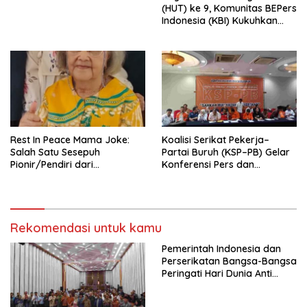
Indonesia Emas 2045”,
(HUT) ke 9, Komunitas BEPers
Indonesia (KBI) Kukuhkan
Pengurus Hasil Musyawarah
Nasional (Munas) Pertama,
Tema: “Penguatan dan
Pengembangan Organisasi
KBI yang Berbasis Riset di
seluruh Indonesia dan
Mancanegara”.
Rest In Peace Mama Joke:
Koalisi Serikat Pekerja–
Salah Satu Sesepuh
Partai Buruh (KSP–PB) Gelar
Pionir/Pendiri dari
Konferensi Pers dan
terbentuknya Gereja
Sarasehan: Menuntaskan
Protestan Soteria di
Perjuangan Koalisi Serikat
Indonesia Jemaat Pancaran
Pekerja–Partai Buruh untuk
Kasih Allah.
RUU Ketenagakerjaan Baru.
Rekomendasi untuk kamu
Pemerintah Indonesia dan
Perserikatan Bangsa-Bangsa
Peringati Hari Dunia Anti
Perdagangan Orang 2026
dengan Komitmen Baru