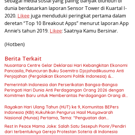
sebagai media sosial yang paling banyak diunduh di
dunia berdasarkan laporan Sensor Tower di Kuartal I-
2020.
Likee
juga menduduki peringkat pertama dalam
deretan “Top 10 Breakout Apps” menurut laporan App
Annie’s tahun 2019.
Likee
: Saatnya Kamu Bersinar.
(Hotben)
Berita Terkait
Nusantara Centre Gelar Deklarasi Hari Kebangkitan Ekonomi
Pancasila, Peluncuran Buku Soemitro Djojohadikusumo Anti
Penjajahan (Pergolakan Ekonomi Politik Indonesia) &
Simposium Nasional “Urgensi Undang-Undang Perekonomian
Pemerintah Indonesia dan Perserikatan Bangsa-Bangsa
Nasional dan Kesejahteraan Sosial dalam Menata Bangsa
Peringati Hari Dunia Anti Perdagangan Orang 2026 dengan
Menuju Indonesia Emas 2045”,
Komitmen Baru untuk Memberantas Perdagangan Orang di
Era Digital
Rayakan Hari Ulang Tahun (HUT) ke 9, Komunitas BEPers
Indonesia (KBI) Kukuhkan Pengurus Hasil Musyawarah
Nasional (Munas) Pertama, Tema: “Penguatan dan
Pengembangan Organisasi KBI yang Berbasis Riset di seluruh
Rest In Peace Mama Joke: Salah Satu Sesepuh Pionir/Pendiri
Indonesia dan Mancanegara”.
dari terbentuknya Gereja Protestan Soteria di Indonesia