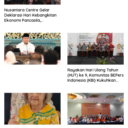
untuk Memberantas
Perdagangan Orang di Era
Nusantara Centre Gelar
Digital
Deklarasi Hari Kebangkitan
Ekonomi Pancasila,
Peluncuran Buku Soemitro
Djojohadikusumo Anti
Penjajahan (Pergolakan
Ekonomi Politik Indonesia) &
Simposium Nasional “Urgensi
Undang-Undang
Perekonomian Nasional dan
Kesejahteraan Sosial dalam
Menata Bangsa Menuju
Rayakan Hari Ulang Tahun
Indonesia Emas 2045”,
(HUT) ke 9, Komunitas BEPers
Indonesia (KBI) Kukuhkan
Pengurus Hasil Musyawarah
Nasional (Munas) Pertama,
Tema: “Penguatan dan
Pengembangan Organisasi
KBI yang Berbasis Riset di
seluruh Indonesia dan
Mancanegara”.