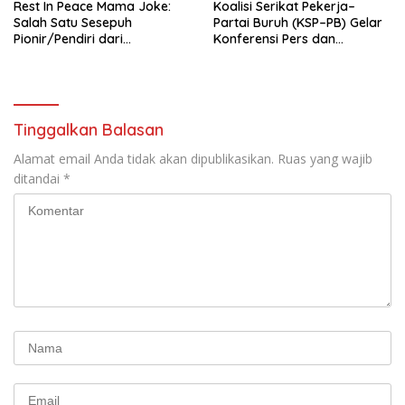
Rest In Peace Mama Joke:
Koalisi Serikat Pekerja–
Salah Satu Sesepuh
Partai Buruh (KSP–PB) Gelar
Pionir/Pendiri dari
Konferensi Pers dan
terbentuknya Gereja
Sarasehan: Menuntaskan
Protestan Soteria di
Perjuangan Koalisi Serikat
Indonesia Jemaat Pancaran
Pekerja–Partai Buruh untuk
Kasih Allah.
RUU Ketenagakerjaan Baru.
Tinggalkan Balasan
Alamat email Anda tidak akan dipublikasikan.
Ruas yang wajib
ditandai
*