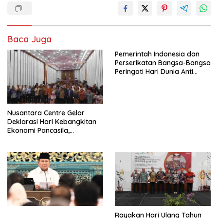
Baca Juga
Pemerintah Indonesia dan
Perserikatan Bangsa-Bangsa
Peringati Hari Dunia Anti
Perdagangan Orang 2026
dengan Komitmen Baru
untuk Memberantas
Perdagangan Orang di Era
Nusantara Centre Gelar
Digital
Deklarasi Hari Kebangkitan
Ekonomi Pancasila,
Peluncuran Buku Soemitro
Djojohadikusumo Anti
Penjajahan (Pergolakan
Ekonomi Politik Indonesia) &
Simposium Nasional “Urgensi
Undang-Undang
Perekonomian Nasional dan
Kesejahteraan Sosial dalam
Menata Bangsa Menuju
Rayakan Hari Ulang Tahun