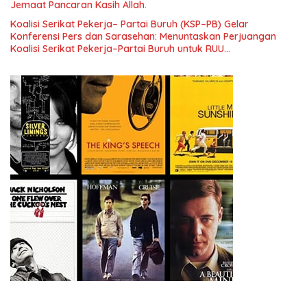
Jemaat Pancaran Kasih Allah.
Koalisi Serikat Pekerja– Partai Buruh (KSP–PB) Gelar
Konferensi Pers dan Sarasehan: Menuntaskan Perjuangan
Koalisi Serikat Pekerja–Partai Buruh untuk RUU
Ketenagakerjaan Baru.