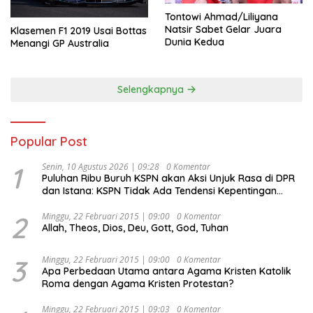
Tontowi Ahmad/Liliyana
Natsir Sabet Gelar Juara
Klasemen F1 2019 Usai Bottas
Dunia Kedua
Menangi GP Australia
Selengkapnya
Popular Post
1
Senin, 10 Agustus 2026 | 09:28
0 Komentar
Puluhan Ribu Buruh KSPN akan Aksi Unjuk Rasa di DPR
dan Istana: KSPN Tidak Ada Tendensi Kepentingan
Politik dan Tidak Dikooptasi oleh Siapapun
2
Minggu, 22 Februari 2015 | 09:00
0 Komentar
Allah, Theos, Dios, Deu, Gott, God, Tuhan
3
Minggu, 22 Februari 2015 | 09:00
0 Komentar
Apa Perbedaan Utama antara Agama Kristen Katolik
Roma dengan Agama Kristen Protestan?
Minggu, 22 Februari 2015 | 09:03
0 Komentar