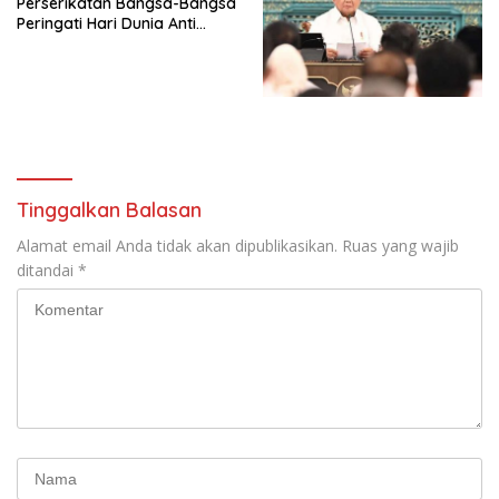
Perserikatan Bangsa-Bangsa
Ekonomi Politik Indonesia) &
Peringati Hari Dunia Anti
Simposium Nasional “Urgensi
Perdagangan Orang 2026
Undang-Undang
dengan Komitmen Baru
Perekonomian Nasional dan
untuk Memberantas
Kesejahteraan Sosial dalam
Perdagangan Orang di Era
Menata Bangsa Menuju
Digital
Indonesia Emas 2045”,
Tinggalkan Balasan
Alamat email Anda tidak akan dipublikasikan.
Ruas yang wajib
ditandai
*