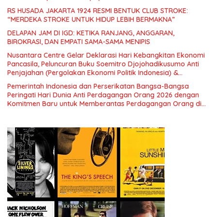
RS HUSADA JAKARTA 1924 RESMI BENTUK CLUB STROKE:
“MERDEKA STROKE UNTUK HIDUP LEBIH BERMAKNA”
DELAPAN JAM DI IGD: KETIKA RANJANG, ANGGARAN,
BIROKRASI, DAN EMPATI SAMA-SAMA MENIPIS
Nusantara Centre Gelar Deklarasi Hari Kebangkitan Ekonomi
Pancasila, Peluncuran Buku Soemitro Djojohadikusumo Anti
Penjajahan (Pergolakan Ekonomi Politik Indonesia) &
Simposium Nasional “Urgensi Undang-Undang Perekonomian
Pemerintah Indonesia dan Perserikatan Bangsa-Bangsa
Nasional dan Kesejahteraan Sosial dalam Menata Bangsa
Peringati Hari Dunia Anti Perdagangan Orang 2026 dengan
Menuju Indonesia Emas 2045”,
Komitmen Baru untuk Memberantas Perdagangan Orang di
Era Digital