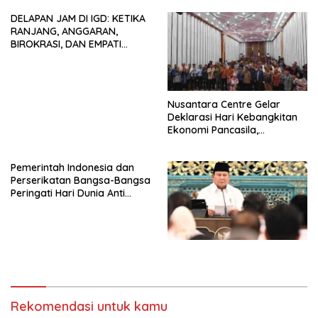
dan Tidak Dikooptasi oleh
DELAPAN JAM DI IGD: KETIKA
Siapapun
RANJANG, ANGGARAN,
BIROKRASI, DAN EMPATI
SAMA-SAMA MENIPIS
Nusantara Centre Gelar
Deklarasi Hari Kebangkitan
Ekonomi Pancasila,
Peluncuran Buku Soemitro
Djojohadikusumo Anti
Pemerintah Indonesia dan
Penjajahan (Pergolakan
Perserikatan Bangsa-Bangsa
Ekonomi Politik Indonesia) &
Peringati Hari Dunia Anti
Simposium Nasional “Urgensi
Perdagangan Orang 2026
Undang-Undang
dengan Komitmen Baru
Perekonomian Nasional dan
untuk Memberantas
Kesejahteraan Sosial dalam
Perdagangan Orang di Era
Menata Bangsa Menuju
Digital
Indonesia Emas 2045”,
Rekomendasi untuk kamu