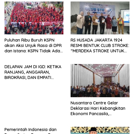
Puluhan Ribu Buruh KSPN
RS HUSADA JAKARTA 1924
akan Aksi Unjuk Rasa di DPR
RESMI BENTUK CLUB STROKE:
dan Istana: KSPN Tidak Ada
“MERDEKA STROKE UNTUK
Tendensi Kepentingan Politik
HIDUP LEBIH BERMAKNA”
dan Tidak Dikooptasi oleh
DELAPAN JAM DI IGD: KETIKA
Siapapun
RANJANG, ANGGARAN,
BIROKRASI, DAN EMPATI
SAMA-SAMA MENIPIS
Nusantara Centre Gelar
Deklarasi Hari Kebangkitan
Ekonomi Pancasila,
Peluncuran Buku Soemitro
Djojohadikusumo Anti
Pemerintah Indonesia dan
Penjajahan (Pergolakan