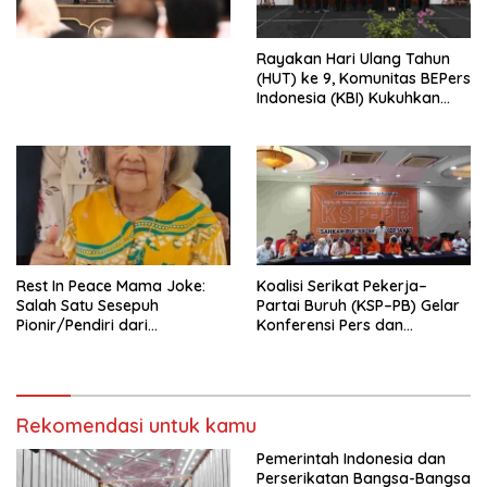
Perekonomian Nasional dan
Kesejahteraan Sosial dalam
Menata Bangsa Menuju
Rayakan Hari Ulang Tahun
Indonesia Emas 2045”,
(HUT) ke 9, Komunitas BEPers
Indonesia (KBI) Kukuhkan
Pengurus Hasil Musyawarah
Nasional (Munas) Pertama,
Tema: “Penguatan dan
Pengembangan Organisasi
KBI yang Berbasis Riset di
seluruh Indonesia dan
Mancanegara”.
Rest In Peace Mama Joke:
Koalisi Serikat Pekerja–
Salah Satu Sesepuh
Partai Buruh (KSP–PB) Gelar
Pionir/Pendiri dari
Konferensi Pers dan
terbentuknya Gereja
Sarasehan: Menuntaskan
Protestan Soteria di
Perjuangan Koalisi Serikat
Indonesia Jemaat Pancaran
Pekerja–Partai Buruh untuk
Kasih Allah.
RUU Ketenagakerjaan Baru.
Rekomendasi untuk kamu
Pemerintah Indonesia dan
Perserikatan Bangsa-Bangsa