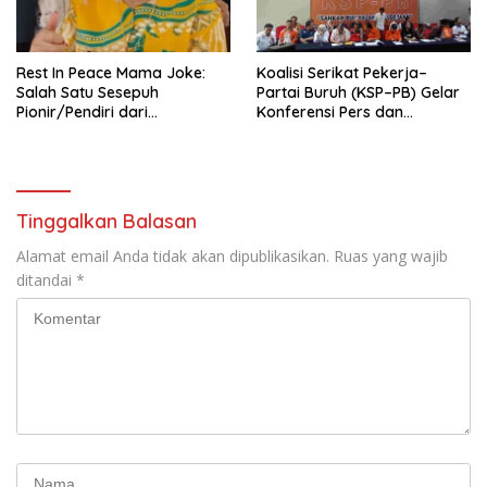
seluruh Indonesia dan
Mancanegara”.
Rest In Peace Mama Joke:
Koalisi Serikat Pekerja–
Salah Satu Sesepuh
Partai Buruh (KSP–PB) Gelar
Pionir/Pendiri dari
Konferensi Pers dan
terbentuknya Gereja
Sarasehan: Menuntaskan
Protestan Soteria di
Perjuangan Koalisi Serikat
Indonesia Jemaat Pancaran
Pekerja–Partai Buruh untuk
Kasih Allah.
RUU Ketenagakerjaan Baru.
Tinggalkan Balasan
Alamat email Anda tidak akan dipublikasikan.
Ruas yang wajib
ditandai
*