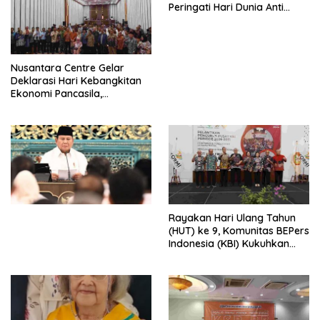
Peringati Hari Dunia Anti
Perdagangan Orang 2026
dengan Komitmen Baru
untuk Memberantas
Perdagangan Orang di Era
Nusantara Centre Gelar
Digital
Deklarasi Hari Kebangkitan
Ekonomi Pancasila,
Peluncuran Buku Soemitro
Djojohadikusumo Anti
Penjajahan (Pergolakan
Ekonomi Politik Indonesia) &
Simposium Nasional “Urgensi
Undang-Undang
Perekonomian Nasional dan
Kesejahteraan Sosial dalam
Menata Bangsa Menuju
Rayakan Hari Ulang Tahun
Indonesia Emas 2045”,
(HUT) ke 9, Komunitas BEPers
Indonesia (KBI) Kukuhkan
Pengurus Hasil Musyawarah
Nasional (Munas) Pertama,
Tema: “Penguatan dan
Pengembangan Organisasi
KBI yang Berbasis Riset di