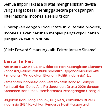
Semua impor raksasa di atas menghabiskan devisa
yang sangat besar sehingga secara perdagangan
internasional Indonesia selalu tekor.
Diharapkan dengan Food Estate ini di semua provinsi,
Indonesia akan berubah menjadi pengekspor bahan
pangan ke seluruh dunia.
(Oleh: Edward Simanungkalit. Editor Jansen Sinamo)
Berita Terkait
Nusantara Centre Gelar Deklarasi Hari Kebangkitan Ekonomi
Pancasila, Peluncuran Buku Soemitro Djojohadikusumo Anti
Penjajahan (Pergolakan Ekonomi Politik Indonesia) &
Simposium Nasional “Urgensi Undang-Undang Perekonomian
Pemerintah Indonesia dan Perserikatan Bangsa-Bangsa
Nasional dan Kesejahteraan Sosial dalam Menata Bangsa
Peringati Hari Dunia Anti Perdagangan Orang 2026 dengan
Menuju Indonesia Emas 2045”,
Komitmen Baru untuk Memberantas Perdagangan Orang di
Era Digital
Rayakan Hari Ulang Tahun (HUT) ke 9, Komunitas BEPers
Indonesia (KBI) Kukuhkan Pengurus Hasil Musyawarah