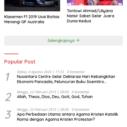
Tontowi Ahmad/Liliyana
Natsir Sabet Gelar Juara
Klasemen F1 2019 Usai Bottas
Dunia Kedua
Menangi GP Australia
Selengkapnya
Popular Post
1
Selasa, 4 Agustus 2026 | 17:33
0 Komentar
Nusantara Centre Gelar Deklarasi Hari Kebangkitan
Ekonomi Pancasila, Peluncuran Buku Soemitro
Djojohadikusumo Anti Penjajahan (Pergolakan
Ekonomi Politik Indonesia) & Simposium Nasional
2
Minggu, 22 Februari 2015 | 09:00
0 Komentar
Allah, Theos, Dios, Deu, Gott, God, Tuhan
“Urgensi Undang-Undang Perekonomian Nasional dan
Kesejahteraan Sosial dalam Menata Bangsa Menuju
Indonesia Emas 2045”,
3
Minggu, 22 Februari 2015 | 09:00
0 Komentar
Apa Perbedaan Utama antara Agama Kristen Katolik
Roma dengan Agama Kristen Protestan?