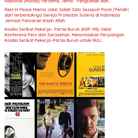
Nasional (Munas) Pertama, Tema: “Penguatan dan
Pengembangan Organisasi KBI yang Berbasis Riset di seluruh
Rest In Peace Mama Joke: Salah Satu Sesepuh Pionir/Pendiri
Indonesia dan Mancanegara”.
dari terbentuknya Gereja Protestan Soteria di Indonesia
Jemaat Pancaran Kasih Allah.
Koalisi Serikat Pekerja– Partai Buruh (KSP–PB) Gelar
Konferensi Pers dan Sarasehan: Menuntaskan Perjuangan
Koalisi Serikat Pekerja–Partai Buruh untuk RUU
Ketenagakerjaan Baru.