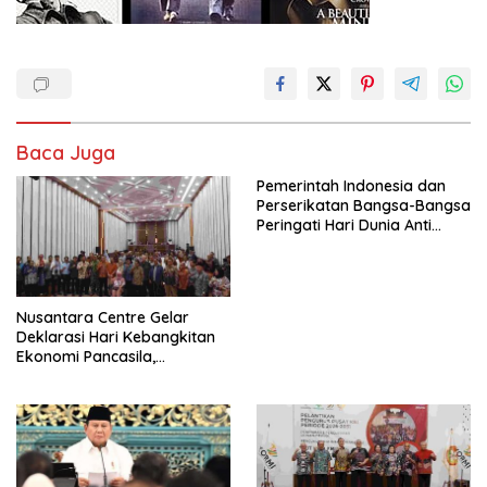
Baca Juga
Pemerintah Indonesia dan
Perserikatan Bangsa-Bangsa
Peringati Hari Dunia Anti
Perdagangan Orang 2026
dengan Komitmen Baru
untuk Memberantas
Perdagangan Orang di Era
Nusantara Centre Gelar
Digital
Deklarasi Hari Kebangkitan
Ekonomi Pancasila,
Peluncuran Buku Soemitro
Djojohadikusumo Anti
Penjajahan (Pergolakan
Ekonomi Politik Indonesia) &
Simposium Nasional “Urgensi
Undang-Undang