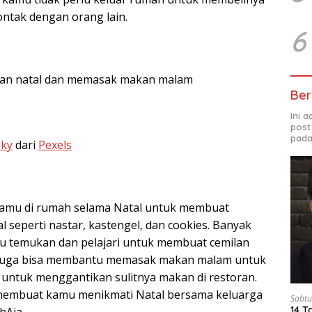
ontak dengan orang lain.
6
an natal dan memasak makan malam
Ber
Ini 
post
pada
zky
dari
Pexels
amu di rumah selama Natal untuk membuat
l seperti nastar, kastengel, dan cookies. Banyak
u temukan dan pelajari untuk membuat cemilan
 juga bisa membantu memasak makan malam untuk
, untuk menggantikan sulitnya makan di restoran.
 membuat kamu menikmati Natal bersama keluarga
Sabtu
14 T
hAja.