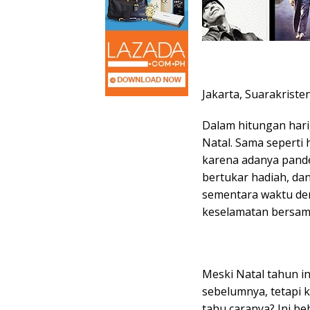
Jakarta, Suarakriste
Dalam hitungan hari
Natal. Sama seperti h
karena adanya pande
bertukar hadiah, dan
sementara waktu de
keselamatan bersam
Meski Natal tahun i
sebelumnya, tetapi 
tahu caranya? Ini be