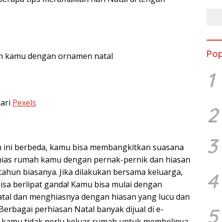
Pop
h kamu dengan ornamen natal
1
ari
Pexels
2
3
n ini berbeda, kamu bisa membangkitkan suasana
ias rumah kamu dengan pernak-pernik dan hiasan
tahun biasanya. Jika dilakukan bersama keluarga,
4
sa berlipat ganda! Kamu bisa mulai dengan
al dan menghiasnya dengan hiasan yang lucu dan
erbagai perhiasan Natal banyak dijual di e-
5
 kamu tidak perlu keluar rumah untuk membelinya