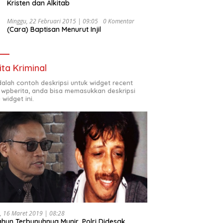
Kristen dan Alkitab
Minggu, 22 Februari 2015 | 09:05
0 Komentar
(Cara) Baptisan Menurut Injil
ita Kriminal
adalah contoh deskripsi untuk widget recent
 wpberita, anda bisa memasukkan deskripsi
 widget ini.
, 16 Maret 2019 | 08:28
ahun Terbunuhnya Munir, Polri Didesak