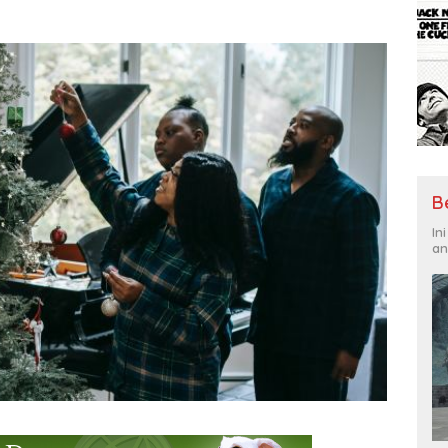
B
In
an