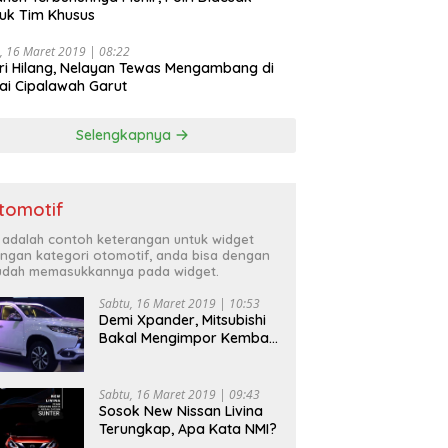
uk Tim Khusus
, 16 Maret 2019 | 08:22
ri Hilang, Nelayan Tewas Mengambang di
ai Cipalawah Garut
Selengkapnya
tomotif
i adalah contoh keterangan untuk widget
ngan kategori otomotif, anda bisa dengan
dah memasukkannya pada widget.
Sabtu, 16 Maret 2019 | 10:53
Demi Xpander, Mitsubishi
Bakal Mengimpor Kembali
Pajero Sport
Sabtu, 16 Maret 2019 | 09:43
Sosok New Nissan Livina
Terungkap, Apa Kata NMI?