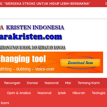
P LEBIH BERMAKNA”
DELAPAN JAM DI IGD: KETIKA RANJ
Renungan
Donasi
Nasional
Misi
Tentang Kami
n
Opini & Analisa
Nasional
Iptek
Hiburan
Teologia
 Kami