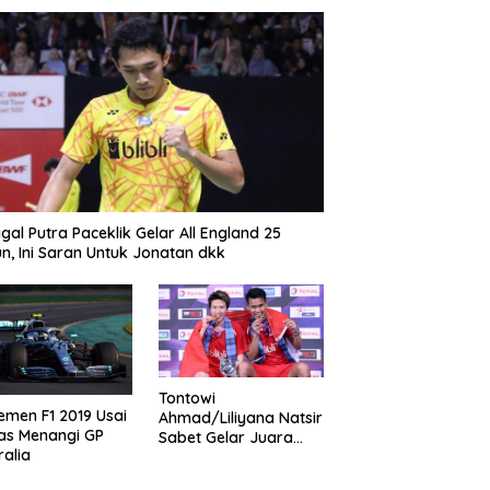
gal Putra Paceklik Gelar All England 25
n, Ini Saran Untuk Jonatan dkk
Tontowi
emen F1 2019 Usai
Ahmad/Liliyana Natsir
as Menangi GP
Sabet Gelar Juara
ralia
Dunia Kedua