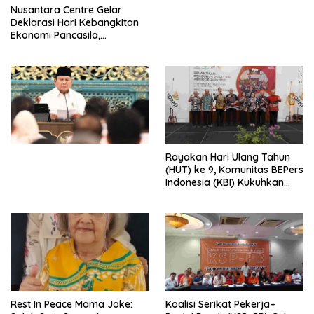
Perdagangan Orang di Era
Nusantara Centre Gelar
Digital
Deklarasi Hari Kebangkitan
Ekonomi Pancasila,
Peluncuran Buku Soemitro
Djojohadikusumo Anti
Penjajahan (Pergolakan
Ekonomi Politik Indonesia) &
Simposium Nasional “Urgensi
Undang-Undang
Perekonomian Nasional dan
Kesejahteraan Sosial dalam
Menata Bangsa Menuju
Rayakan Hari Ulang Tahun
Indonesia Emas 2045”,
(HUT) ke 9, Komunitas BEPers
Indonesia (KBI) Kukuhkan
Pengurus Hasil Musyawarah
Nasional (Munas) Pertama,
Tema: “Penguatan dan
Pengembangan Organisasi
KBI yang Berbasis Riset di
seluruh Indonesia dan
Mancanegara”.
Rest In Peace Mama Joke:
Koalisi Serikat Pekerja–