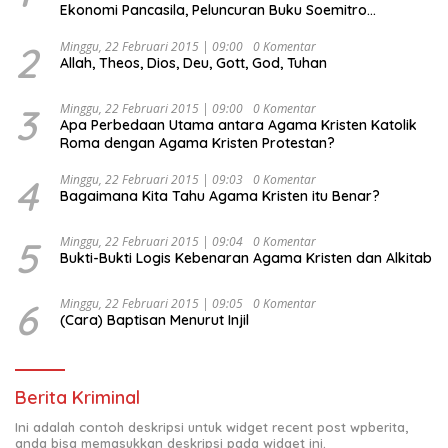
Ekonomi Pancasila, Peluncuran Buku Soemitro
Djojohadikusumo Anti Penjajahan (Pergolakan
Ekonomi Politik Indonesia) & Simposium Nasional
2
Minggu, 22 Februari 2015 | 09:00
0 Komentar
Allah, Theos, Dios, Deu, Gott, God, Tuhan
“Urgensi Undang-Undang Perekonomian Nasional dan
Kesejahteraan Sosial dalam Menata Bangsa Menuju
Indonesia Emas 2045”,
3
Minggu, 22 Februari 2015 | 09:00
0 Komentar
Apa Perbedaan Utama antara Agama Kristen Katolik
Roma dengan Agama Kristen Protestan?
4
Minggu, 22 Februari 2015 | 09:03
0 Komentar
Bagaimana Kita Tahu Agama Kristen itu Benar?
5
Minggu, 22 Februari 2015 | 09:04
0 Komentar
Bukti-Bukti Logis Kebenaran Agama Kristen dan Alkitab
6
Minggu, 22 Februari 2015 | 09:05
0 Komentar
(Cara) Baptisan Menurut Injil
Berita Kriminal
Ini adalah contoh deskripsi untuk widget recent post wpberita,
anda bisa memasukkan deskripsi pada widget ini.