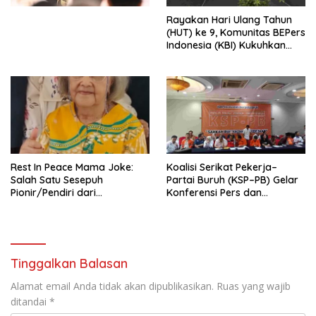
Menata Bangsa Menuju
Rayakan Hari Ulang Tahun
Indonesia Emas 2045”,
(HUT) ke 9, Komunitas BEPers
Indonesia (KBI) Kukuhkan
Pengurus Hasil Musyawarah
Nasional (Munas) Pertama,
Tema: “Penguatan dan
Pengembangan Organisasi
KBI yang Berbasis Riset di
seluruh Indonesia dan
Mancanegara”.
Rest In Peace Mama Joke:
Koalisi Serikat Pekerja–
Salah Satu Sesepuh
Partai Buruh (KSP–PB) Gelar
Pionir/Pendiri dari
Konferensi Pers dan
terbentuknya Gereja
Sarasehan: Menuntaskan
Protestan Soteria di
Perjuangan Koalisi Serikat
Indonesia Jemaat Pancaran
Pekerja–Partai Buruh untuk
Kasih Allah.
RUU Ketenagakerjaan Baru.
Tinggalkan Balasan
Alamat email Anda tidak akan dipublikasikan.
Ruas yang wajib
ditandai
*