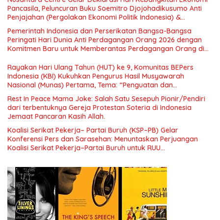
Pancasila, Peluncuran Buku Soemitro Djojohadikusumo Anti
Penjajahan (Pergolakan Ekonomi Politik Indonesia) &
Simposium Nasional “Urgensi Undang-Undang Perekonomian
Pemerintah Indonesia dan Perserikatan Bangsa-Bangsa
Nasional dan Kesejahteraan Sosial dalam Menata Bangsa
Peringati Hari Dunia Anti Perdagangan Orang 2026 dengan
Menuju Indonesia Emas 2045”,
Komitmen Baru untuk Memberantas Perdagangan Orang di
Era Digital
Rayakan Hari Ulang Tahun (HUT) ke 9, Komunitas BEPers
Indonesia (KBI) Kukuhkan Pengurus Hasil Musyawarah
Nasional (Munas) Pertama, Tema: “Penguatan dan
Pengembangan Organisasi KBI yang Berbasis Riset di seluruh
Rest In Peace Mama Joke: Salah Satu Sesepuh Pionir/Pendiri
Indonesia dan Mancanegara”.
dari terbentuknya Gereja Protestan Soteria di Indonesia
Jemaat Pancaran Kasih Allah.
Koalisi Serikat Pekerja– Partai Buruh (KSP–PB) Gelar
Konferensi Pers dan Sarasehan: Menuntaskan Perjuangan
Koalisi Serikat Pekerja–Partai Buruh untuk RUU
Ketenagakerjaan Baru.