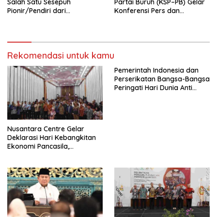
Salah Satu Sesepuh
Partai Buruh (KSP–PB) Gelar
Pionir/Pendiri dari
Konferensi Pers dan
terbentuknya Gereja
Sarasehan: Menuntaskan
Protestan Soteria di
Perjuangan Koalisi Serikat
Indonesia Jemaat Pancaran
Pekerja–Partai Buruh untuk
Kasih Allah.
RUU Ketenagakerjaan Baru.
Rekomendasi untuk kamu
Pemerintah Indonesia dan
Perserikatan Bangsa-Bangsa
Peringati Hari Dunia Anti
Perdagangan Orang 2026
dengan Komitmen Baru
untuk Memberantas
Perdagangan Orang di Era
Nusantara Centre Gelar
Digital
Deklarasi Hari Kebangkitan
Ekonomi Pancasila,
Peluncuran Buku Soemitro
Djojohadikusumo Anti
Penjajahan (Pergolakan
Ekonomi Politik Indonesia) &
Simposium Nasional “Urgensi
Undang-Undang
Perekonomian Nasional dan
Kesejahteraan Sosial dalam