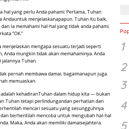
iga hal yang perlu Anda pahami: Pertama, Tuhan
a Andauntuk menjelaskanapapun. Tuhan itu baik,
, dan Ia memahami hal-hal yang tidak anda pahami.
Pop
rkata “OK.”
1
a menjelaskan mengapa sesuatu terjadi seperti
n, Anda mungkin tidak akan memahaminya. Anda
 jalannya Tuhan.
2
tidak pernah membawa damai, bagaimanapun juga.
3
ernah memuaskan.
 adalah kehadiranTuhan dalam hidup kita — bukan
4
an Tuhan tetapi perlindungandan perhatian dan
erhentilah mencari sesuatu yang sesungguhnya
, dan berhentilah mencoba untuk mengubah hal-hal
5
Anda. Maka, Anda akan memiliki damaisejahtera.