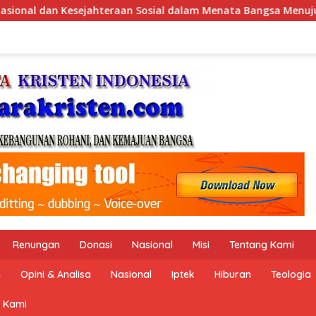
Menata Bangsa Menuju Indonesia Emas 2045”,
Pemerinta
Renungan
Donasi
Nasional
Misi
Tentang Kami
n
Opini & Analisa
Nasional
Iptek
Hiburan
Teologia
 Kami