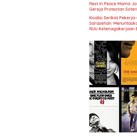
Indonesia dan Mancane
Rest In Peace Mama Jok
Gereja Protestan Soter
Koalisi Serikat Pekerja
Sarasehan: Menuntaskan
RUU Ketenagakerjaan 