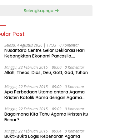
Selengkapnya
ular Post
Selasa, 4 Agustus 2026 | 17:33
0 Komentar
Nusantara Centre Gelar Deklarasi Hari
Kebangkitan Ekonomi Pancasila,
Peluncuran Buku Soemitro
Djojohadikusumo Anti Penjajahan
Minggu, 22 Februari 2015 | 09:00
0 Komentar
Allah, Theos, Dios, Deu, Gott, God, Tuhan
(Pergolakan Ekonomi Politik Indonesia) &
Simposium Nasional “Urgensi Undang-
Undang Perekonomian Nasional dan
Minggu, 22 Februari 2015 | 09:00
0 Komentar
Kesejahteraan Sosial dalam Menata
Apa Perbedaan Utama antara Agama
Bangsa Menuju Indonesia Emas 2045”,
Kristen Katolik Roma dengan Agama
Kristen Protestan?
Minggu, 22 Februari 2015 | 09:03
0 Komentar
Bagaimana Kita Tahu Agama Kristen itu
Benar?
Minggu, 22 Februari 2015 | 09:04
0 Komentar
Bukti-Bukti Logis Kebenaran Agama