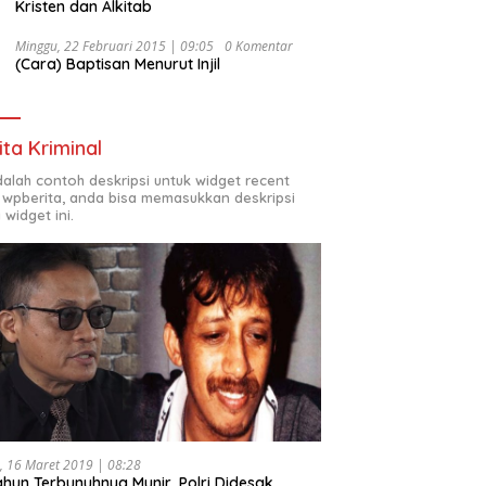
Kristen dan Alkitab
Minggu, 22 Februari 2015 | 09:05
0 Komentar
(Cara) Baptisan Menurut Injil
ita Kriminal
adalah contoh deskripsi untuk widget recent
 wpberita, anda bisa memasukkan deskripsi
 widget ini.
, 16 Maret 2019 | 08:28
ahun Terbunuhnya Munir, Polri Didesak