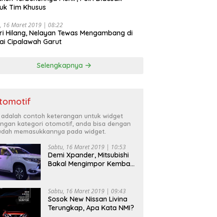
uk Tim Khusus
, 16 Maret 2019 | 08:22
ri Hilang, Nelayan Tewas Mengambang di
ai Cipalawah Garut
Selengkapnya
tomotif
i adalah contoh keterangan untuk widget
ngan kategori otomotif, anda bisa dengan
dah memasukkannya pada widget.
Sabtu, 16 Maret 2019 | 10:53
Demi Xpander, Mitsubishi
Bakal Mengimpor Kembali
Pajero Sport
Sabtu, 16 Maret 2019 | 09:43
Sosok New Nissan Livina
Terungkap, Apa Kata NMI?