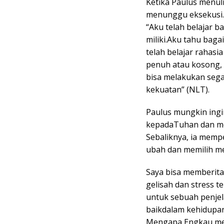
Ketika Paulus menulis
menunggu eksekusi. D
“Aku telah belajar 
miliki.Aku tahu bag
telah belajar rahasia
penuh atau kosong,
bisa melakukan sega
kekuatan” (NLT).
Paulus mungkin ingi
kepadaTuhan dan me
Sebaliknya, ia memp
ubah dan memilih m
Saya bisa memberita
gelisah dan stress t
untuk sebuah penjel
baikdalam kehidupan,
Mengapa Engkau men