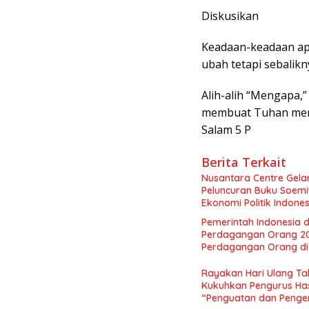
Diskusikan
Keadaan-keadaan ap
ubah tetapi sebalik
Alih-alih “Mengapa,
membuat Tuhan me
Salam 5 P
Berita Terkait
Nusantara Centre Gelar
Peluncuran Buku Soemi
Ekonomi Politik Indon
Perekonomian Nasional
Pemerintah Indonesia d
Indonesia Emas 2045”,
Perdagangan Orang 2
Perdagangan Orang di 
Rayakan Hari Ulang Tah
Kukuhkan Pengurus Has
“Penguatan dan Pengem