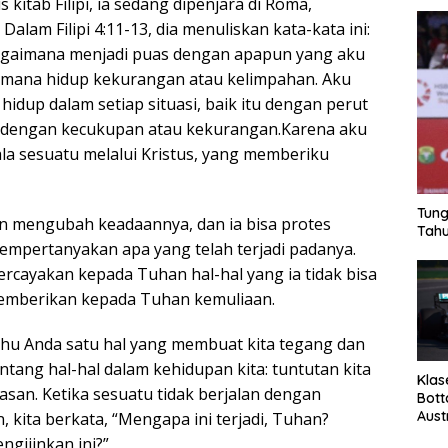
 kitab Filipi, ia sedang dipenjara di Roma,
alam Filipi 4:11-13, dia menuliskan kata-kata ini:
bagaimana menjadi puas dengan apapun yang aku
aimana hidup kekurangan atau kelimpahan. Aku
 hidup dalam setiap situasi, baik itu dengan perut
 dengan kecukupan atau kekurangan.Karena aku
la sesuatu melalui Kristus, yang memberiku
Tung
n mengubah keadaannya, dan ia bisa protes
Tahu
mpertanyakan apa yang telah terjadi padanya.
ercayakan kepada Tuhan hal-hal yang ia tidak bisa
emberikan kepada Tuhan kemuliaan.
hu Anda satu hal yang membuat kita tegang dan
entang hal-hal dalam kehidupan kita: tuntutan kita
Klas
asan. Ketika sesuatu tidak berjalan dengan
Bott
Aust
 kita berkata, “Mengapa ini terjadi, Tuhan?
gijinkan ini?”