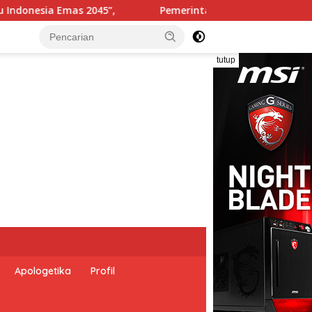
h Indonesia dan Perserikatan Bangsa-Bangsa Peringati Hari D
tutup
Apologetika
Profil