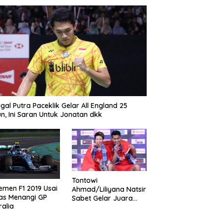
gal Putra Paceklik Gelar All England 25
n, Ini Saran Untuk Jonatan dkk
Tontowi
emen F1 2019 Usai
Ahmad/Liliyana Natsir
as Menangi GP
Sabet Gelar Juara
ralia
Dunia Kedua