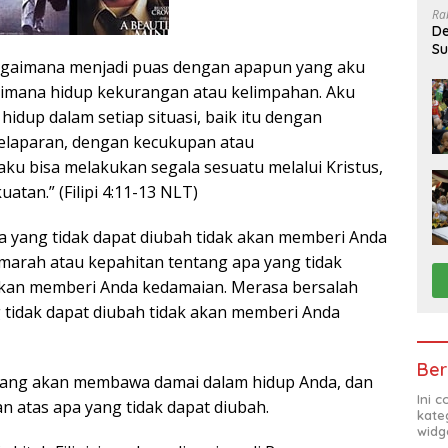
Ra
De
Su
bagaimana menjadi puas dengan apapun yang aku
Sa
gaimana hidup kekurangan atau kelimpahan. Aku
 hidup dalam setiap situasi, baik itu dengan
elaparan, dengan kecukupan atau
ku bisa melakukan segala sesuatu melalui Kristus,
tan.” (Filipi 4:11-13 NLT)
a yang tidak dapat diubah tidak akan memberi Anda
marah atau kepahitan tentang apa yang tidak
akan memberi Anda kedamaian. Merasa bersalah
g tidak dapat diubah tidak akan memberi Anda
Ber
 yang akan membawa damai dalam hidup Anda, dan
Ini 
n atas apa yang tidak dapat diubah.
kate
widg