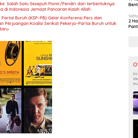
gara”.
e: Salah Satu Sesepuh Pionir/Pendiri dari terbentuknya
Bent
ia di Indonesia Jemaat Pancaran Kasih Allah.
Sabtu
– Partai Buruh (KSP–PB) Gelar Konferensi Pers dan
2 Ha
 Perjuangan Koalisi Serikat Pekerja–Partai Buruh untuk
Pant
Baru.
O
In
de
mu