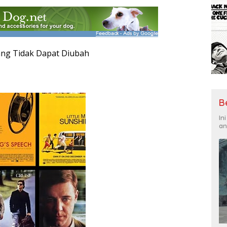
ang Tidak Dapat Diubah
B
In
an