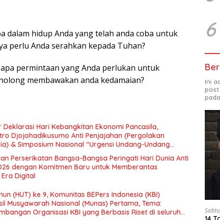
6
a dalam hidup Anda yang telah anda coba untuk
nya perlu Anda serahkan kepada Tuhan?
Ber
” apa permintaan yang Anda perlukan untuk
nolong membawakan anda kedamaian?
Ini 
post
pada
 Deklarasi Hari Kebangkitan Ekonomi Pancasila,
tro Djojohadikusumo Anti Penjajahan (Pergolakan
esia) & Simposium Nasional “Urgensi Undang-Undang
 dan Kesejahteraan Sosial dalam Menata Bangsa Menuju
an Perserikatan Bangsa-Bangsa Peringati Hari Dunia Anti
026 dengan Komitmen Baru untuk Memberantas
Era Digital
un (HUT) ke 9, Komunitas BEPers Indonesia (KBI)
il Musyawarah Nasional (Munas) Pertama, Tema:
Sabtu
bangan Organisasi KBI yang Berbasis Riset di seluruh
14 T