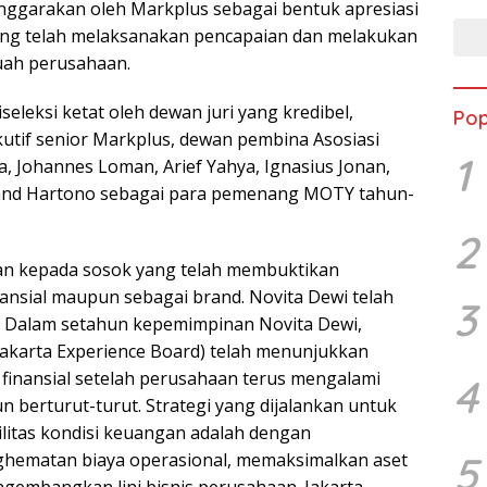
nggarakan oleh Markplus sebagai bentuk apresiasi
ang telah melaksanakan pencapaian dan melakukan
buah perusahaan.
iseleksi ketat oleh dewan juri yang kredibel,
Pop
utif senior Markplus, dewan pembina Asosiasi
1
, Johannes Loman, Arief Yahya, Ignasius Jonan,
and Hartono sebagai para pemenang MOTY tahun-
2
an kepada sosok yang telah membuktikan
nansial maupun sebagai brand. Novita Dewi telah
3
. Dalam setahun kepemimpinan Novita Dewi,
(Jakarta Experience Board) telah menunjukkan
 finansial setelah perusahaan terus mengalami
4
 berturut-turut. Strategi yang dijalankan untuk
itas kondisi keuangan adalah dengan
5
ematan biaya operasional, memaksimalkan aset
embangkan lini bisnis perusahaan. Jakarta