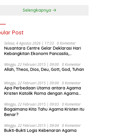
Selengkapnya
ular Post
Selasa, 4 Agustus 2026 | 17:33
0 Komentar
Nusantara Centre Gelar Deklarasi Hari
Kebangkitan Ekonomi Pancasila,
Peluncuran Buku Soemitro
Djojohadikusumo Anti Penjajahan
Minggu, 22 Februari 2015 | 09:00
0 Komentar
Allah, Theos, Dios, Deu, Gott, God, Tuhan
(Pergolakan Ekonomi Politik Indonesia) &
Simposium Nasional “Urgensi Undang-
Undang Perekonomian Nasional dan
Minggu, 22 Februari 2015 | 09:00
0 Komentar
Kesejahteraan Sosial dalam Menata
Apa Perbedaan Utama antara Agama
Bangsa Menuju Indonesia Emas 2045”,
Kristen Katolik Roma dengan Agama
Kristen Protestan?
Minggu, 22 Februari 2015 | 09:03
0 Komentar
Bagaimana Kita Tahu Agama Kristen itu
Benar?
Minggu, 22 Februari 2015 | 09:04
0 Komentar
Bukti-Bukti Logis Kebenaran Agama