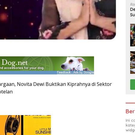
Ra
De
Su
Sa
rgaan, Novita Dewi Buktikan Kiprahnya di Sektor
otelan
Ber
Ini 
kate
widg