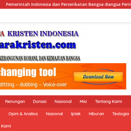
ngsa-Bangsa Peringati Hari Dunia Anti Perdagangan Orang 20
Renungan
Donasi
Nasional
Misi
Tentang Kami
n
Opini & Analisa
Nasional
Iptek
Hiburan
Teologia
 Kami