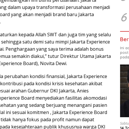
ang dalam upaya transformasi perusahaan menjadi
6
Board yang akan menjadi brand baru Jakarta
.
haturkan kepada Allah SWT dan juga tim yang selalu
Ber
ehingga satu demi satu mimpi Jakarta Experience
Ini 
pai. Penghargaan yang saya terima adalah bonus
post
emua semakin diakui,” tutur Direktur Utama Jakarta
pada
Experience Board), Novita Dewi.
 perubahan kondisi finansial, Jakarta Experience
kontribusi pada kondisi krisis kesehatan akibat
esuai arahan Gubernur DKI Jakarta, Anies
xperience Board menyediakan fasilitas akomodasi
esehatan yang sedang berjuang menangani pasien
 Hal ini sesuai komitmen , Jakarta Experience Board
idak hanya fokus pada profit namun dapat
Sabtu
 pada kesejahteraan publik khususnya warga DKI
14 T