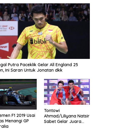
gal Putra Paceklik Gelar All England 25
n, Ini Saran Untuk Jonatan dkk
Tontowi
emen F1 2019 Usai
Ahmad/Liliyana Natsir
as Menangi GP
Sabet Gelar Juara
ralia
Dunia Kedua