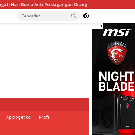
26 dengan Komitmen Baru untuk Memberantas Perdagangan Orang
tutup
Apologetika
Profil