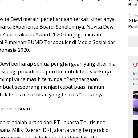
Bent
Sabtu
 Novita Dewi meraih penghargaan terkait kinerjanya
2 Ha
arta Experience Board. Sebelumnya, Novita Dewi
Pant
Youth Jakarta Award 2020 dan juga meraih
i Pimpinan BUMD Terpopuler di Media Sosial dari
onesia 2020.
a Dewi berharap semua penghargaan yang diterima
O
asi bagi pribadi maupun tim untuk terus bekerja
In
impi yang masih tertunda. “Penghargaan
de
mu
embuat seseorang menjadi cepat puas, namun
tuk terus melakukan yang terbaik,” tutupnya.
erience Board
oard adalah brand dari PT. Jakarta Tourisindo,
ha Milik Daerah DKI Jakarta yang bergerak di
n pariwisata. Didirikan pada 1996, Jakarta