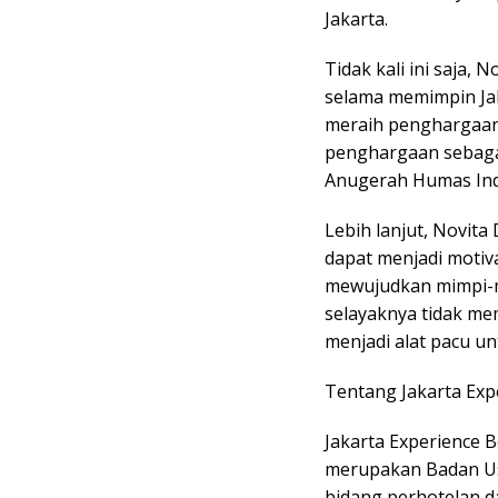
Jakarta.
Tidak kali ini saja,
selama memimpin Jak
meraih penghargaan 
penghargaan sebaga
Anugerah Humas Ind
Lebih lanjut, Novit
dapat menjadi motiv
mewujudkan mimpi-m
selayaknya tidak m
menjadi alat pacu un
Tentang Jakarta Exp
Jakarta Experience B
merupakan Badan Usa
bidang perhotelan da