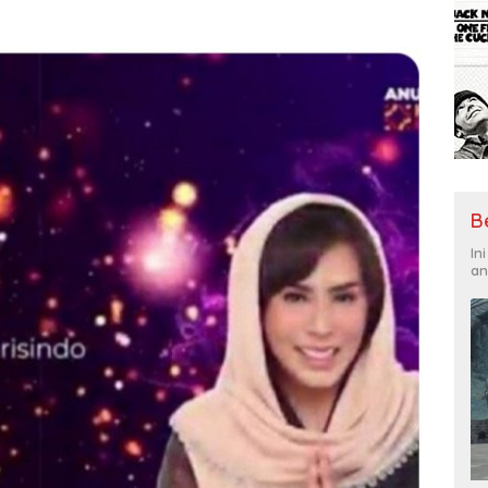
B
In
an