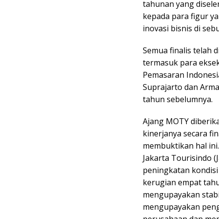
tahunan yang disele
kepada para figur y
inovasi bisnis di se
Semua finalis telah d
termasuk para eksek
Pemasaran Indonesia
Suprajarto dan Arm
tahun sebelumnya.
Ajang MOTY diberik
kinerjanya secara fi
membuktikan hal ini
Jakarta Tourisindo 
peningkatan kondisi
kerugian empat tahun
mengupayakan stabil
mengupayakan pengh
perusahaan dan meng