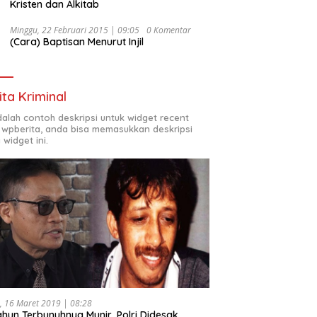
Kristen dan Alkitab
Minggu, 22 Februari 2015 | 09:05
0 Komentar
(Cara) Baptisan Menurut Injil
ita Kriminal
adalah contoh deskripsi untuk widget recent
 wpberita, anda bisa memasukkan deskripsi
 widget ini.
, 16 Maret 2019 | 08:28
ahun Terbunuhnya Munir, Polri Didesak