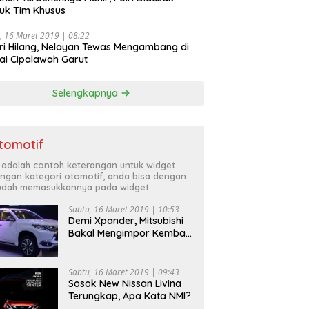
uk Tim Khusus
, 16 Maret 2019 | 08:22
ri Hilang, Nelayan Tewas Mengambang di
ai Cipalawah Garut
Selengkapnya
tomotif
i adalah contoh keterangan untuk widget
ngan kategori otomotif, anda bisa dengan
dah memasukkannya pada widget.
Sabtu, 16 Maret 2019 | 10:53
Demi Xpander, Mitsubishi
Bakal Mengimpor Kembali
Pajero Sport
Sabtu, 16 Maret 2019 | 09:43
Sosok New Nissan Livina
Terungkap, Apa Kata NMI?