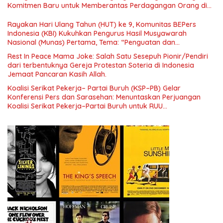
Menuju Indonesia Emas 2045”,
Komitmen Baru untuk Memberantas Perdagangan Orang di
Era Digital
Rayakan Hari Ulang Tahun (HUT) ke 9, Komunitas BEPers
Indonesia (KBI) Kukuhkan Pengurus Hasil Musyawarah
Nasional (Munas) Pertama, Tema: “Penguatan dan
Pengembangan Organisasi KBI yang Berbasis Riset di seluruh
Rest In Peace Mama Joke: Salah Satu Sesepuh Pionir/Pendiri
Indonesia dan Mancanegara”.
dari terbentuknya Gereja Protestan Soteria di Indonesia
Jemaat Pancaran Kasih Allah.
Koalisi Serikat Pekerja– Partai Buruh (KSP–PB) Gelar
Konferensi Pers dan Sarasehan: Menuntaskan Perjuangan
Koalisi Serikat Pekerja–Partai Buruh untuk RUU
Ketenagakerjaan Baru.