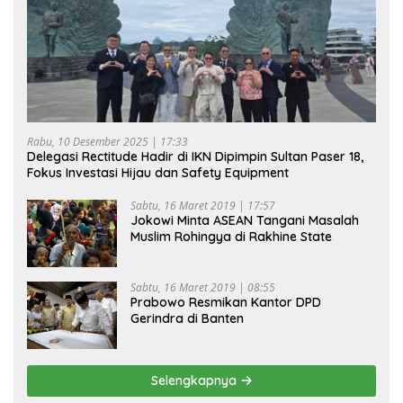
Rabu, 10 Desember 2025 | 17:33
Delegasi Rectitude Hadir di IKN Dipimpin Sultan Paser 18,
Fokus Investasi Hijau dan Safety Equipment
Sabtu, 16 Maret 2019 | 17:57
Jokowi Minta ASEAN Tangani Masalah
Muslim Rohingya di Rakhine State
Sabtu, 16 Maret 2019 | 08:55
Prabowo Resmikan Kantor DPD
Gerindra di Banten
Selengkapnya