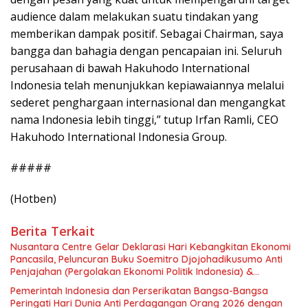
audience dalam melakukan suatu tindakan yang
memberikan dampak positif. Sebagai Chairman, saya
bangga dan bahagia dengan pencapaian ini. Seluruh
perusahaan di bawah Hakuhodo International
Indonesia telah menunjukkan kepiawaiannya melalui
sederet penghargaan internasional dan mengangkat
nama Indonesia lebih tinggi,” tutup Irfan Ramli, CEO
Hakuhodo International Indonesia Group.
#####
(Hotben)
Berita Terkait
Nusantara Centre Gelar Deklarasi Hari Kebangkitan Ekonomi
Pancasila, Peluncuran Buku Soemitro Djojohadikusumo Anti
Penjajahan (Pergolakan Ekonomi Politik Indonesia) &
Simposium Nasional “Urgensi Undang-Undang Perekonomian
Pemerintah Indonesia dan Perserikatan Bangsa-Bangsa
Nasional dan Kesejahteraan Sosial dalam Menata Bangsa
Peringati Hari Dunia Anti Perdagangan Orang 2026 dengan