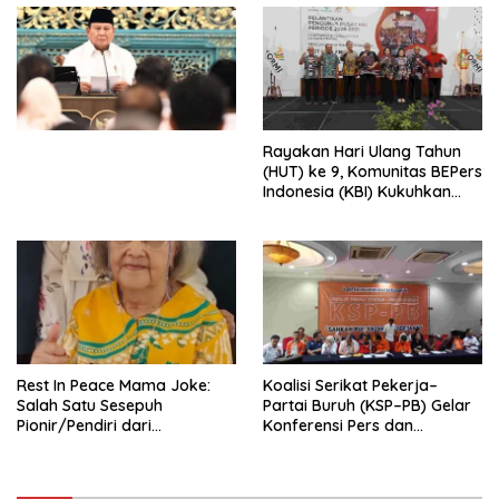
Penjajahan (Pergolakan
Ekonomi Politik Indonesia) &
Simposium Nasional “Urgensi
Undang-Undang
Perekonomian Nasional dan
Kesejahteraan Sosial dalam
Menata Bangsa Menuju
Rayakan Hari Ulang Tahun
Indonesia Emas 2045”,
(HUT) ke 9, Komunitas BEPers
Indonesia (KBI) Kukuhkan
Pengurus Hasil Musyawarah
Nasional (Munas) Pertama,
Tema: “Penguatan dan
Pengembangan Organisasi
KBI yang Berbasis Riset di
seluruh Indonesia dan
Mancanegara”.
Rest In Peace Mama Joke:
Koalisi Serikat Pekerja–
Salah Satu Sesepuh
Partai Buruh (KSP–PB) Gelar
Pionir/Pendiri dari
Konferensi Pers dan
terbentuknya Gereja
Sarasehan: Menuntaskan
Protestan Soteria di
Perjuangan Koalisi Serikat
Indonesia Jemaat Pancaran
Pekerja–Partai Buruh untuk