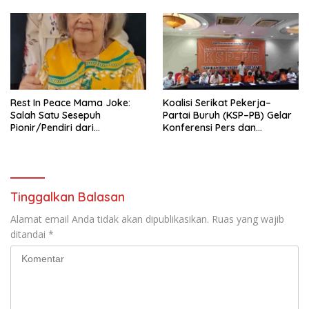
Nasional (Munas) Pertama,
Tema: “Penguatan dan
Pengembangan Organisasi
KBI yang Berbasis Riset di
seluruh Indonesia dan
Mancanegara”.
Rest In Peace Mama Joke:
Koalisi Serikat Pekerja–
Salah Satu Sesepuh
Partai Buruh (KSP–PB) Gelar
Pionir/Pendiri dari
Konferensi Pers dan
terbentuknya Gereja
Sarasehan: Menuntaskan
Protestan Soteria di
Perjuangan Koalisi Serikat
Indonesia Jemaat Pancaran
Pekerja–Partai Buruh untuk
Kasih Allah.
RUU Ketenagakerjaan Baru.
Tinggalkan Balasan
Alamat email Anda tidak akan dipublikasikan.
Ruas yang wajib
ditandai
*