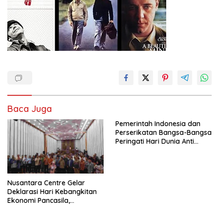
Baca Juga
Pemerintah Indonesia dan
Perserikatan Bangsa-Bangsa
Peringati Hari Dunia Anti
Perdagangan Orang 2026
dengan Komitmen Baru
untuk Memberantas
Perdagangan Orang di Era
Nusantara Centre Gelar
Digital
Deklarasi Hari Kebangkitan
Ekonomi Pancasila,
Peluncuran Buku Soemitro
Djojohadikusumo Anti