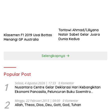
Tontowi Ahmad/Liliyana
Natsir Sabet Gelar Juara
Klasemen F1 2019 Usai Bottas
Dunia Kedua
Menangi GP Australia
Selengkapnya
Popular Post
1
Selasa, 4 Agustus 2026 | 17:33
0 Komentar
Nusantara Centre Gelar Deklarasi Hari Kebangkitan
Ekonomi Pancasila, Peluncuran Buku Soemitro
Djojohadikusumo Anti Penjajahan (Pergolakan
Ekonomi Politik Indonesia) & Simposium Nasional
2
Minggu, 22 Februari 2015 | 09:00
0 Komentar
Allah, Theos, Dios, Deu, Gott, God, Tuhan
“Urgensi Undang-Undang Perekonomian Nasional dan
Kesejahteraan Sosial dalam Menata Bangsa Menuju