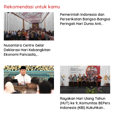
Kasih Allah.
RUU Ketenagakerjaan Baru.
Rekomendasi untuk kamu
Pemerintah Indonesia dan
Perserikatan Bangsa-Bangsa
Peringati Hari Dunia Anti
Perdagangan Orang 2026
dengan Komitmen Baru
untuk Memberantas
Perdagangan Orang di Era
Nusantara Centre Gelar
Digital
Deklarasi Hari Kebangkitan
Ekonomi Pancasila,
Peluncuran Buku Soemitro
Djojohadikusumo Anti
Penjajahan (Pergolakan
Ekonomi Politik Indonesia) &
Simposium Nasional “Urgensi
Undang-Undang
Perekonomian Nasional dan
Kesejahteraan Sosial dalam
Menata Bangsa Menuju
Rayakan Hari Ulang Tahun
Indonesia Emas 2045”,
(HUT) ke 9, Komunitas BEPers
Indonesia (KBI) Kukuhkan
Pengurus Hasil Musyawarah