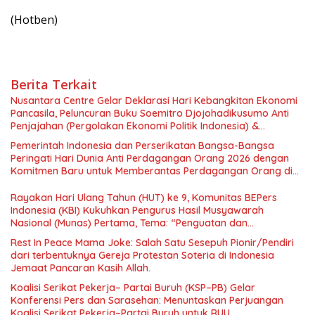
(Hotben)
Berita Terkait
Nusantara Centre Gelar Deklarasi Hari Kebangkitan Ekonomi
Pancasila, Peluncuran Buku Soemitro Djojohadikusumo Anti
Penjajahan (Pergolakan Ekonomi Politik Indonesia) &
Simposium Nasional “Urgensi Undang-Undang Perekonomian
Pemerintah Indonesia dan Perserikatan Bangsa-Bangsa
Nasional dan Kesejahteraan Sosial dalam Menata Bangsa
Peringati Hari Dunia Anti Perdagangan Orang 2026 dengan
Menuju Indonesia Emas 2045”,
Komitmen Baru untuk Memberantas Perdagangan Orang di
Era Digital
Rayakan Hari Ulang Tahun (HUT) ke 9, Komunitas BEPers
Indonesia (KBI) Kukuhkan Pengurus Hasil Musyawarah
Nasional (Munas) Pertama, Tema: “Penguatan dan
Pengembangan Organisasi KBI yang Berbasis Riset di seluruh
Rest In Peace Mama Joke: Salah Satu Sesepuh Pionir/Pendiri
Indonesia dan Mancanegara”.
dari terbentuknya Gereja Protestan Soteria di Indonesia
Jemaat Pancaran Kasih Allah.
Koalisi Serikat Pekerja– Partai Buruh (KSP–PB) Gelar
Konferensi Pers dan Sarasehan: Menuntaskan Perjuangan
Koalisi Serikat Pekerja–Partai Buruh untuk RUU