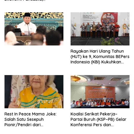
Peluncuran Buku Soemitro
Djojohadikusumo Anti
Penjajahan (Pergolakan
Ekonomi Politik Indonesia) &
Simposium Nasional “Urgensi
Undang-Undang
Perekonomian Nasional dan
Kesejahteraan Sosial dalam
Menata Bangsa Menuju
Rayakan Hari Ulang Tahun
Indonesia Emas 2045”,
(HUT) ke 9, Komunitas BEPers
Indonesia (KBI) Kukuhkan
Pengurus Hasil Musyawarah
Nasional (Munas) Pertama,
Tema: “Penguatan dan
Pengembangan Organisasi
KBI yang Berbasis Riset di
seluruh Indonesia dan
Mancanegara”.
Rest In Peace Mama Joke:
Koalisi Serikat Pekerja–
Salah Satu Sesepuh
Partai Buruh (KSP–PB) Gelar
Pionir/Pendiri dari
Konferensi Pers dan
terbentuknya Gereja
Sarasehan: Menuntaskan