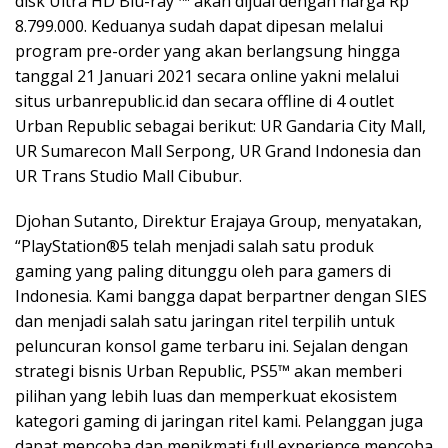
disk Ultra HD Blu-ray ™ akan dijual dengan harga Rp
8.799.000. Keduanya sudah dapat dipesan melalui
program pre-order yang akan berlangsung hingga
tanggal 21 Januari 2021 secara online yakni melalui
situs urbanrepublic.id dan secara offline di 4 outlet
Urban Republic sebagai berikut: UR Gandaria City Mall,
UR Sumarecon Mall Serpong, UR Grand Indonesia dan
UR Trans Studio Mall Cibubur.
Djohan Sutanto, Direktur Erajaya Group, menyatakan,
“PlayStation®5 telah menjadi salah satu produk
gaming yang paling ditunggu oleh para gamers di
Indonesia. Kami bangga dapat berpartner dengan SIES
dan menjadi salah satu jaringan ritel terpilih untuk
peluncuran konsol game terbaru ini. Sejalan dengan
strategi bisnis Urban Republic, PS5™ akan memberi
pilihan yang lebih luas dan memperkuat ekosistem
kategori gaming di jaringan ritel kami. Pelanggan juga
dapat mencoba dan menikmati full experience mencoba