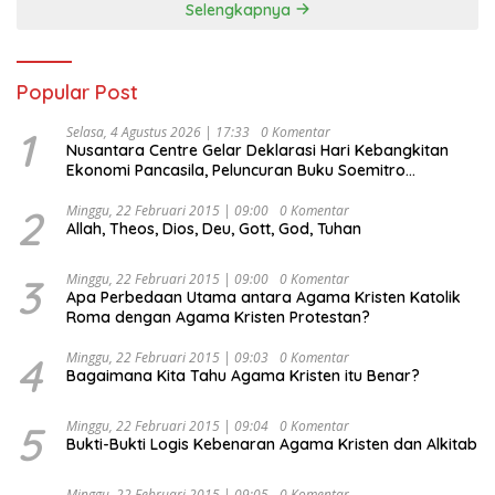
Selengkapnya
Popular Post
1
Selasa, 4 Agustus 2026 | 17:33
0 Komentar
Nusantara Centre Gelar Deklarasi Hari Kebangkitan
Ekonomi Pancasila, Peluncuran Buku Soemitro
Djojohadikusumo Anti Penjajahan (Pergolakan
Ekonomi Politik Indonesia) & Simposium Nasional
2
Minggu, 22 Februari 2015 | 09:00
0 Komentar
Allah, Theos, Dios, Deu, Gott, God, Tuhan
“Urgensi Undang-Undang Perekonomian Nasional dan
Kesejahteraan Sosial dalam Menata Bangsa Menuju
Indonesia Emas 2045”,
3
Minggu, 22 Februari 2015 | 09:00
0 Komentar
Apa Perbedaan Utama antara Agama Kristen Katolik
Roma dengan Agama Kristen Protestan?
4
Minggu, 22 Februari 2015 | 09:03
0 Komentar
Bagaimana Kita Tahu Agama Kristen itu Benar?
5
Minggu, 22 Februari 2015 | 09:04
0 Komentar
Bukti-Bukti Logis Kebenaran Agama Kristen dan Alkitab
Minggu, 22 Februari 2015 | 09:05
0 Komentar