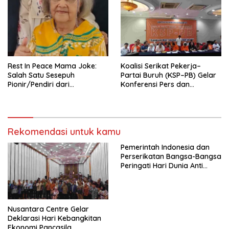
Tema: “Penguatan dan
Pengembangan Organisasi
KBI yang Berbasis Riset di
seluruh Indonesia dan
Mancanegara”.
Rest In Peace Mama Joke:
Koalisi Serikat Pekerja–
Salah Satu Sesepuh
Partai Buruh (KSP–PB) Gelar
Pionir/Pendiri dari
Konferensi Pers dan
terbentuknya Gereja
Sarasehan: Menuntaskan
Protestan Soteria di
Perjuangan Koalisi Serikat
Indonesia Jemaat Pancaran
Pekerja–Partai Buruh untuk
Kasih Allah.
RUU Ketenagakerjaan Baru.
Rekomendasi untuk kamu
Pemerintah Indonesia dan
Perserikatan Bangsa-Bangsa
Peringati Hari Dunia Anti
Perdagangan Orang 2026
dengan Komitmen Baru
untuk Memberantas
Perdagangan Orang di Era
Nusantara Centre Gelar
Digital
Deklarasi Hari Kebangkitan
Ekonomi Pancasila,