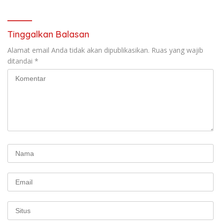
Protestan Soteria di
Perjuangan Koalisi Serikat
Indonesia Jemaat Pancaran
Pekerja–Partai Buruh untuk
Kasih Allah.
RUU Ketenagakerjaan Baru.
Tinggalkan Balasan
Alamat email Anda tidak akan dipublikasikan.
Ruas yang wajib
ditandai
*