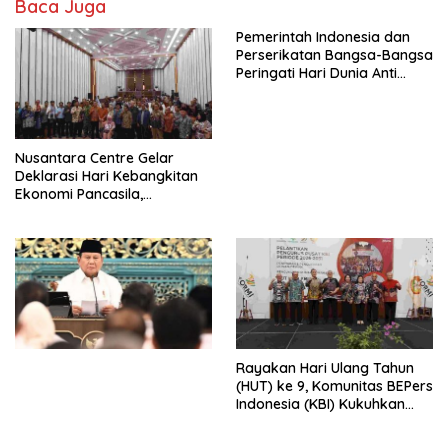
Baca Juga
Pemerintah Indonesia dan
Perserikatan Bangsa-Bangsa
Peringati Hari Dunia Anti
Perdagangan Orang 2026
dengan Komitmen Baru
untuk Memberantas
Perdagangan Orang di Era
Nusantara Centre Gelar
Digital
Deklarasi Hari Kebangkitan
Ekonomi Pancasila,
Peluncuran Buku Soemitro
Djojohadikusumo Anti
Penjajahan (Pergolakan
Ekonomi Politik Indonesia) &
Simposium Nasional “Urgensi
Undang-Undang
Perekonomian Nasional dan
Kesejahteraan Sosial dalam
Menata Bangsa Menuju
Rayakan Hari Ulang Tahun
Indonesia Emas 2045”,
(HUT) ke 9, Komunitas BEPers
Indonesia (KBI) Kukuhkan
Pengurus Hasil Musyawarah
Nasional (Munas) Pertama,