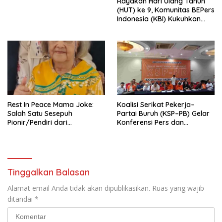
Rayakan Hari Ulang Tahun
Indonesia Emas 2045”,
(HUT) ke 9, Komunitas BEPers
Indonesia (KBI) Kukuhkan
Pengurus Hasil Musyawarah
Nasional (Munas) Pertama,
Tema: “Penguatan dan
Pengembangan Organisasi
KBI yang Berbasis Riset di
seluruh Indonesia dan
Mancanegara”.
Rest In Peace Mama Joke:
Koalisi Serikat Pekerja–
Salah Satu Sesepuh
Partai Buruh (KSP–PB) Gelar
Pionir/Pendiri dari
Konferensi Pers dan
terbentuknya Gereja
Sarasehan: Menuntaskan
Protestan Soteria di
Perjuangan Koalisi Serikat
Indonesia Jemaat Pancaran
Pekerja–Partai Buruh untuk
Kasih Allah.
RUU Ketenagakerjaan Baru.
Tinggalkan Balasan
Alamat email Anda tidak akan dipublikasikan.
Ruas yang wajib
ditandai
*