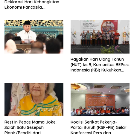
Deklarasi Hari Kebangkitan
Ekonomi Pancasila,
Peluncuran Buku Soemitro
Djojohadikusumo Anti
Penjajahan (Pergolakan
Ekonomi Politik Indonesia) &
Simposium Nasional “Urgensi
Undang-Undang
Perekonomian Nasional dan
Kesejahteraan Sosial dalam
Menata Bangsa Menuju
Rayakan Hari Ulang Tahun
Indonesia Emas 2045”,
(HUT) ke 9, Komunitas BEPers
Indonesia (KBI) Kukuhkan
Pengurus Hasil Musyawarah
Nasional (Munas) Pertama,
Tema: “Penguatan dan
Pengembangan Organisasi
KBI yang Berbasis Riset di
seluruh Indonesia dan
Mancanegara”.
Rest In Peace Mama Joke:
Koalisi Serikat Pekerja–
Salah Satu Sesepuh
Partai Buruh (KSP–PB) Gelar
Pionir/Pendiri dari
Konferensi Pers dan