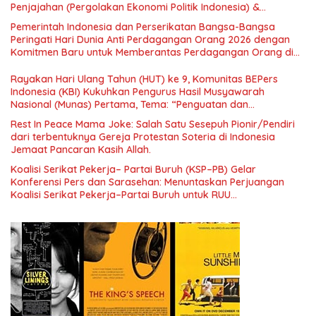
Penjajahan (Pergolakan Ekonomi Politik Indonesia) &
Simposium Nasional “Urgensi Undang-Undang Perekonomian
Pemerintah Indonesia dan Perserikatan Bangsa-Bangsa
Nasional dan Kesejahteraan Sosial dalam Menata Bangsa
Peringati Hari Dunia Anti Perdagangan Orang 2026 dengan
Menuju Indonesia Emas 2045”,
Komitmen Baru untuk Memberantas Perdagangan Orang di
Era Digital
Rayakan Hari Ulang Tahun (HUT) ke 9, Komunitas BEPers
Indonesia (KBI) Kukuhkan Pengurus Hasil Musyawarah
Nasional (Munas) Pertama, Tema: “Penguatan dan
Pengembangan Organisasi KBI yang Berbasis Riset di seluruh
Rest In Peace Mama Joke: Salah Satu Sesepuh Pionir/Pendiri
Indonesia dan Mancanegara”.
dari terbentuknya Gereja Protestan Soteria di Indonesia
Jemaat Pancaran Kasih Allah.
Koalisi Serikat Pekerja– Partai Buruh (KSP–PB) Gelar
Konferensi Pers dan Sarasehan: Menuntaskan Perjuangan
Koalisi Serikat Pekerja–Partai Buruh untuk RUU
Ketenagakerjaan Baru.