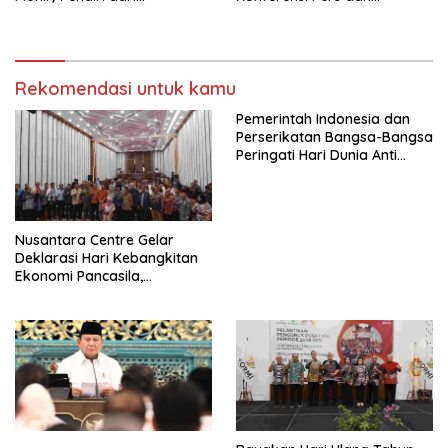
terbentuknya Gereja
Sarasehan: Menuntaskan
Protestan Soteria di
Perjuangan Koalisi Serikat
Indonesia Jemaat Pancaran
Pekerja–Partai Buruh untuk
Kasih Allah.
RUU Ketenagakerjaan Baru.
Rekomendasi untuk kamu
Pemerintah Indonesia dan
Perserikatan Bangsa-Bangsa
Peringati Hari Dunia Anti
Perdagangan Orang 2026
dengan Komitmen Baru
untuk Memberantas
Perdagangan Orang di Era
Nusantara Centre Gelar
Digital
Deklarasi Hari Kebangkitan
Ekonomi Pancasila,
Peluncuran Buku Soemitro
Djojohadikusumo Anti
Penjajahan (Pergolakan
Ekonomi Politik Indonesia) &
Simposium Nasional “Urgensi
Undang-Undang
Perekonomian Nasional dan
Kesejahteraan Sosial dalam
Menata Bangsa Menuju