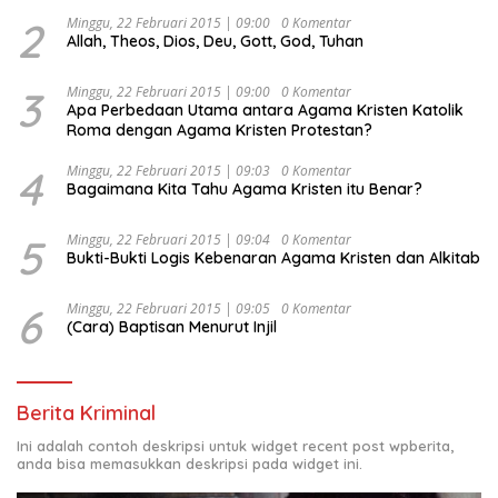
Djojohadikusumo Anti Penjajahan (Pergolakan
Ekonomi Politik Indonesia) & Simposium Nasional
2
Minggu, 22 Februari 2015 | 09:00
0 Komentar
Allah, Theos, Dios, Deu, Gott, God, Tuhan
“Urgensi Undang-Undang Perekonomian Nasional dan
Kesejahteraan Sosial dalam Menata Bangsa Menuju
Indonesia Emas 2045”,
3
Minggu, 22 Februari 2015 | 09:00
0 Komentar
Apa Perbedaan Utama antara Agama Kristen Katolik
Roma dengan Agama Kristen Protestan?
4
Minggu, 22 Februari 2015 | 09:03
0 Komentar
Bagaimana Kita Tahu Agama Kristen itu Benar?
5
Minggu, 22 Februari 2015 | 09:04
0 Komentar
Bukti-Bukti Logis Kebenaran Agama Kristen dan Alkitab
6
Minggu, 22 Februari 2015 | 09:05
0 Komentar
(Cara) Baptisan Menurut Injil
Berita Kriminal
Ini adalah contoh deskripsi untuk widget recent post wpberita,
anda bisa memasukkan deskripsi pada widget ini.