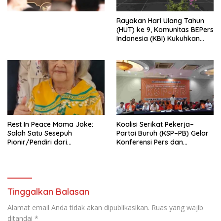
Kesejahteraan Sosial dalam
Menata Bangsa Menuju
Rayakan Hari Ulang Tahun
Indonesia Emas 2045”,
(HUT) ke 9, Komunitas BEPers
Indonesia (KBI) Kukuhkan
Pengurus Hasil Musyawarah
Nasional (Munas) Pertama,
Tema: “Penguatan dan
Pengembangan Organisasi
KBI yang Berbasis Riset di
seluruh Indonesia dan
Mancanegara”.
Rest In Peace Mama Joke:
Koalisi Serikat Pekerja–
Salah Satu Sesepuh
Partai Buruh (KSP–PB) Gelar
Pionir/Pendiri dari
Konferensi Pers dan
terbentuknya Gereja
Sarasehan: Menuntaskan
Protestan Soteria di
Perjuangan Koalisi Serikat
Indonesia Jemaat Pancaran
Pekerja–Partai Buruh untuk
Kasih Allah.
RUU Ketenagakerjaan Baru.
Tinggalkan Balasan
Alamat email Anda tidak akan dipublikasikan.
Ruas yang wajib
ditandai
*