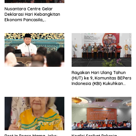
Perdagangan Orang di Era
Nusantara Centre Gelar
Digital
Deklarasi Hari Kebangkitan
Ekonomi Pancasila,
Peluncuran Buku Soemitro
Djojohadikusumo Anti
Penjajahan (Pergolakan
Ekonomi Politik Indonesia) &
Simposium Nasional “Urgensi
Undang-Undang
Perekonomian Nasional dan
Kesejahteraan Sosial dalam
Menata Bangsa Menuju
Rayakan Hari Ulang Tahun
Indonesia Emas 2045”,
(HUT) ke 9, Komunitas BEPers
Indonesia (KBI) Kukuhkan
Pengurus Hasil Musyawarah
Nasional (Munas) Pertama,
Tema: “Penguatan dan
Pengembangan Organisasi
KBI yang Berbasis Riset di
seluruh Indonesia dan
Mancanegara”.