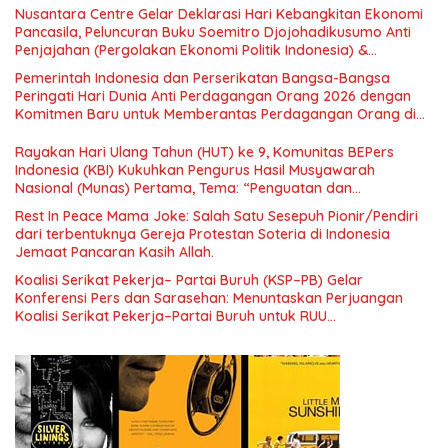
Nusantara Centre Gelar Deklarasi Hari Kebangkitan Ekonomi
Pancasila, Peluncuran Buku Soemitro Djojohadikusumo Anti
Penjajahan (Pergolakan Ekonomi Politik Indonesia) &
Simposium Nasional “Urgensi Undang-Undang Perekonomian
Pemerintah Indonesia dan Perserikatan Bangsa-Bangsa
Nasional dan Kesejahteraan Sosial dalam Menata Bangsa
Peringati Hari Dunia Anti Perdagangan Orang 2026 dengan
Menuju Indonesia Emas 2045”,
Komitmen Baru untuk Memberantas Perdagangan Orang di
Era Digital
Rayakan Hari Ulang Tahun (HUT) ke 9, Komunitas BEPers
Indonesia (KBI) Kukuhkan Pengurus Hasil Musyawarah
Nasional (Munas) Pertama, Tema: “Penguatan dan
Pengembangan Organisasi KBI yang Berbasis Riset di seluruh
Rest In Peace Mama Joke: Salah Satu Sesepuh Pionir/Pendiri
Indonesia dan Mancanegara”.
dari terbentuknya Gereja Protestan Soteria di Indonesia
Jemaat Pancaran Kasih Allah.
Koalisi Serikat Pekerja– Partai Buruh (KSP–PB) Gelar
Konferensi Pers dan Sarasehan: Menuntaskan Perjuangan
Koalisi Serikat Pekerja–Partai Buruh untuk RUU
Ketenagakerjaan Baru.