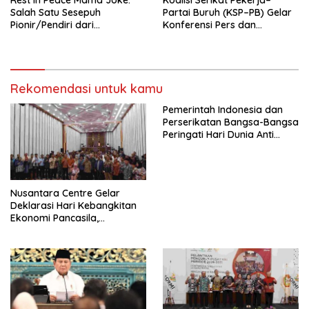
Rest In Peace Mama Joke:
Koalisi Serikat Pekerja–
Salah Satu Sesepuh
Partai Buruh (KSP–PB) Gelar
Pionir/Pendiri dari
Konferensi Pers dan
terbentuknya Gereja
Sarasehan: Menuntaskan
Protestan Soteria di
Perjuangan Koalisi Serikat
Indonesia Jemaat Pancaran
Pekerja–Partai Buruh untuk
Kasih Allah.
RUU Ketenagakerjaan Baru.
Rekomendasi untuk kamu
Pemerintah Indonesia dan
Perserikatan Bangsa-Bangsa
Peringati Hari Dunia Anti
Perdagangan Orang 2026
dengan Komitmen Baru
untuk Memberantas
Perdagangan Orang di Era
Nusantara Centre Gelar
Digital
Deklarasi Hari Kebangkitan
Ekonomi Pancasila,
Peluncuran Buku Soemitro
Djojohadikusumo Anti
Penjajahan (Pergolakan
Ekonomi Politik Indonesia) &
Simposium Nasional “Urgensi
Undang-Undang
Perekonomian Nasional dan